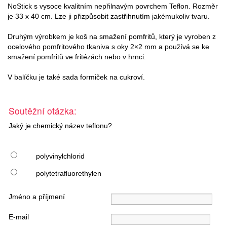
NoStick s vysoce kvalitním nepřilnavým povrchem Teflon. Rozměr
je 33 x 40 cm. Lze ji přizpůsobit zastřihnutím jakémukoliv tvaru.
Druhým výrobkem je koš na smažení pomfritů, který je vyroben z
ocelového pomfritového tkaniva s oky 2×2 mm a používá se ke
smažení pomfritů ve fritézách nebo v hrnci.
V balíčku je také sada formiček na cukroví.
Soutěžní otázka:
Jaký je chemický název teflonu?
polyvinylchlorid
polytetrafluorethylen
Jméno a příjmení
E-mail