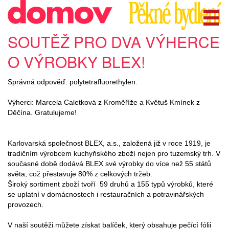
SOUTĚŽ PRO DVA VÝHERCE
O VÝROBKY BLEX!
Správná odpověď: polytetrafluorethylen.
Výherci: Marcela Caletková z Kroměříže a Květuš Kmínek z
Děčína. Gratulujeme!
Karlovarská společnost BLEX, a.s., založená již v roce 1919, je
tradičním výrobcem kuchyňského zboží nejen pro tuzemský trh. V
současné době dodává BLEX své výrobky do více než 55 států
světa, což přestavuje 80% z celkových tržeb.
Široký sortiment zboží tvoří 59 druhů a 155 typů výrobků, které
se uplatní v domácnostech i restauračních a potravinářských
provozech.
V naší soutěži můžete získat balíček, který obsahuje pečící fólii