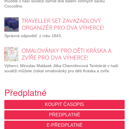
můžete v naší soutěži vyhrát dvě balení vonných sáčků
Coccolino.
TRAVELLER SET ZAVAZADLOVÝ
ORGANIZÉR PRO DVA VÝHERCE!
Správná odpověď: z roku 1843.
OMALOVÁNKY PRO DĚTI KRÁSKA A
ZVÍŘE PRO DVA VÝHERCE!
Výherci: Miroslav Malásek Jitka Chemišincová Tentokrát v naší
soutěži můžete získat omalovánky pro děti Kráska a zvíře.
Předplatné
KOUPIT ČASOPIS
PŘEDPLATNÉ
E-PŘEDPLATNÉ