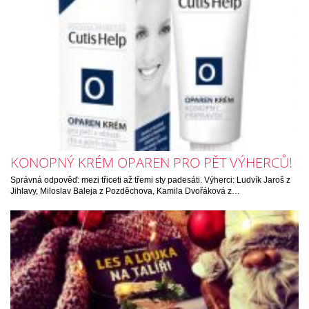
KONOPNÝ KRÉM OPAREN PRO PĚT VÝHERCŮ!
Správná odpověď: mezi třiceti až třemi sty padesáti. Výherci: Ludvík Jaroš z
Jihlavy, Miloslav Baleja z Pozděchova, Kamila Dvořáková z…