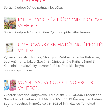
TŘI VÝHERCE!
Správná odpověď: do patnácti let věku.
KNIHA TVOŘENÍ Z PŘÍRODNIN PRO DVA
VÝHERCE!
Správná odpověď: maximálně 7,7 m od přilehlého terénu.
OMALOVÁNKY KNIHA DŽUNGLÍ PRO TŘI
VÝHERCE!
Výherci: Jaroslav Korpáš, Stráž pod Ralskem Zdeňka Kalašová,
Bechyně Irena Jakubíčková, Strážnice Znáte Knihu džunglí?
Kouzelné omalovánky seznámí děti s tímto klasickým
nadčasovým dílem.
VONNÉ SÁČKY COCCOLINO PRO TŘI
VÝHERCE!
Výherci: Kateřina Maryšková, Truhlářská 259, 46334 Hrádek nad
Nisou Dana Holubová, KH Máchy 322, 53313 Řečany nad Labem
Zdena Novotná, Hřiměždice 79, 26214 Hřiměždice Tentokrát