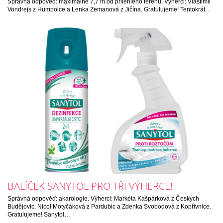
Správná odpověď: maximálně 7,7 m od přilehlého terénu. Výherci: Vlastimil
Vondrejs z Humpolce a Lenka Zemanová z Jičína. Gratulujeme! Tentokrát…
BALÍČEK SANYTOL PRO TŘI VÝHERCE!
Správná odpověď: akarologie. Výherci: Markéta Kašpárková z Českých
Budějovic, Nicol Motyčáková z Pardubic a Zdenka Svobodová z Kopřivnice.
Gratulujeme! Sanytol…