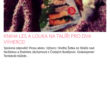
KNIHA LES A LOUKA NA TALÍŘI PRO DVA
VÝHERCE!
Správná odpověď: Picea abies. Výherci: Ondřej Šetka ze Stráže nad
Nežárkou a Radmila Jáchymová z Českých Budějovic. Gratulujeme!
Tentokrát můžete…