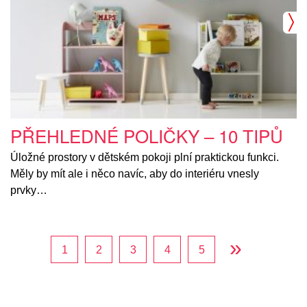
PŘEHLEDNÉ POLIČKY – 10 TIPŮ
Úložné prostory v dětském pokoji plní praktickou funkci.
Měly by mít ale i něco navíc, aby do interiéru vnesly
prvky…
»
1
2
3
4
5