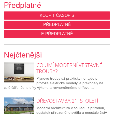
Předplatné
KOUPIT ČASOPIS
PŘEDPLATNÉ
E-PŘEDPLATNÉ
Nejčtenější
CO UMÍ MODERNÍ VESTAVNÉ
TROUBY?
Plynové trouby už prakticky nenajdete,
protože elektrické modely je překonaly na
celé čáře. Je to díky výkonu a rovnoměrnému ohřevu,…
DŘEVOSTAVBA 21. STOLETÍ
Moderní architektura v souladu s přírodou,
dostatek přirozeného světla a neustále čistý