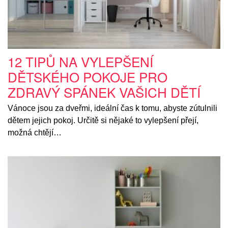
12 TIPŮ NA VYLEPŠENÍ
DĚTSKÉHO POKOJE PRO
ZDRAVÝ SPÁNEK VAŠICH DĚTÍ
Vánoce jsou za dveřmi, ideální čas k tomu, abyste zútulnili
dětem jejich pokoj. Určitě si nějaké to vylepšení přejí,
možná chtějí…