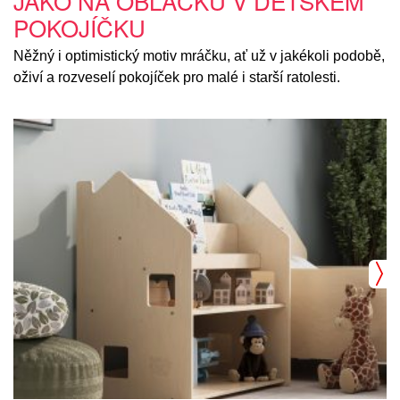
JAKO NA OBLÁČKU V DĚTSKÉM
POKOJÍČKU
Něžný i optimistický motiv mráčku, ať už v jakékoli podobě,
oživí a rozveselí pokojíček pro malé i starší ratolesti.