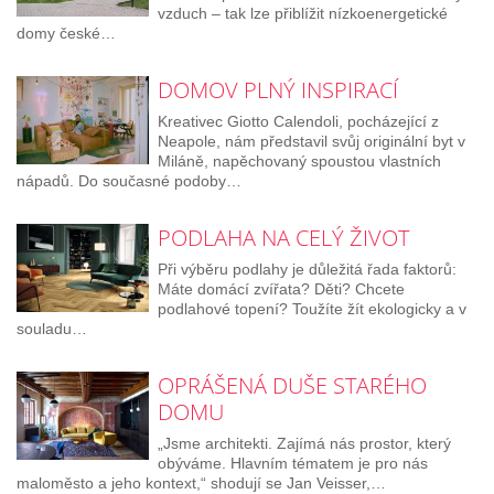
vzduch – tak lze přiblížit nízkoenergetické
domy české…
DOMOV PLNÝ INSPIRACÍ
Kreativec Giotto Calendoli, pocházející z
Neapole, nám představil svůj originální byt v
Miláně, napěchovaný spoustou vlastních
nápadů. Do současné podoby…
PODLAHA NA CELÝ ŽIVOT
Při výběru podlahy je důležitá řada faktorů:
Máte domácí zvířata? Děti? Chcete
podlahové topení? Toužíte žít ekologicky a v
souladu…
OPRÁŠENÁ DUŠE STARÉHO
DOMU
„Jsme architekti. Zajímá nás prostor, který
obýváme. Hlavním tématem je pro nás
maloměsto a jeho kontext,“ shodují se Jan Veisser,…