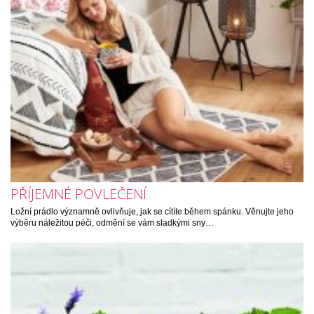
PŘÍJEMNÉ POVLEČENÍ
Ložní prádlo významně ovlivňuje, jak se cítíte během spánku. Věnujte jeho
výběru náležitou péči, odmění se vám sladkými sny…