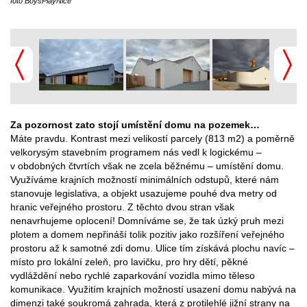
foto BoysPlayNice
Za pozornost zato stojí umístění domu na pozemek…
Máte pravdu. Kontrast mezi velikostí parcely (813 m2) a poměrně
velkorysým stavebním programem nás vedl k logickému –
v obdobných čtvrtích však ne zcela běžnému – umístění domu.
Využíváme krajních možností minimálních odstupů, které nám
stanovuje legislativa, a objekt usazujeme pouhé dva metry od
hranic veřejného prostoru. Z těchto dvou stran však
nenavrhujeme oplocení! Domníváme se, že tak úzký pruh mezi
plotem a domem nepřináší tolik pozitiv jako rozšíření veřejného
prostoru až k samotné zdi domu. Ulice tím získává plochu navíc –
místo pro lokální zeleň, pro lavičku, pro hry dětí, pěkné
vydláždění nebo rychlé zaparkování vozidla mimo těleso
komunikace. Využitím krajních možností usazení domu nabývá na
dimenzi také soukromá zahrada, která z protilehlé jižní strany na