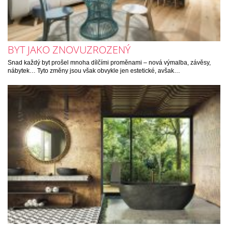
BYT JAKO ZNOVUZROZENÝ
Snad každý byt prošel mnoha dílčími proměnami – nová výmalba, závěsy,
nábytek… Tyto změny jsou však obvykle jen estetické, avšak…