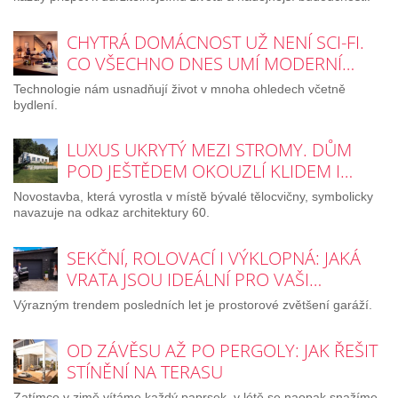
CHYTRÁ DOMÁCNOST UŽ NENÍ SCI-FI.
CO VŠECHNO DNES UMÍ MODERNÍ…
Technologie nám usnadňují život v mnoha ohledech včetně
bydlení.
LUXUS UKRYTÝ MEZI STROMY. DŮM
POD JEŠTĚDEM OKOUZLÍ KLIDEM I…
Novostavba, která vyrostla v místě bývalé tělocvičny, symbolicky
navazuje na odkaz architektury 60.
SEKČNÍ, ROLOVACÍ I VÝKLOPNÁ: JAKÁ
VRATA JSOU IDEÁLNÍ PRO VAŠI…
Výrazným trendem posledních let je prostorové zvětšení garáží.
OD ZÁVĚSU AŽ PO PERGOLY: JAK ŘEŠIT
STÍNĚNÍ NA TERASU
Zatímco v zimě vítáme každý paprsek, v létě se naopak snažíme