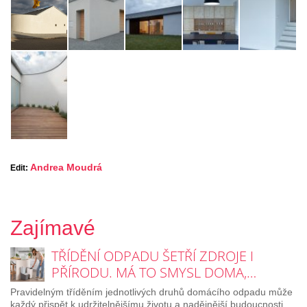
Andrea Moudrá
Edit:
Zajímavé
TŘÍDĚNÍ ODPADU ŠETŘÍ ZDROJE I
PŘÍRODU. MÁ TO SMYSL DOMA,…
Pravidelným tříděním jednotlivých druhů domácího odpadu může
každý přispět k udržitelnějšímu životu a nadějnější budoucnosti.