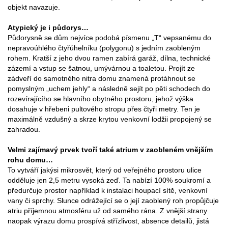
objekt navazuje.
Atypický je i půdorys…
Půdorysně se dům nejvíce podobá písmenu „T“ vepsanému do
nepravoúhlého čtyřúhelníku (polygonu) s jedním zaobleným
rohem. Kratší z jeho dvou ramen zabírá garáž, dílna, technické
zázemí a vstup se šatnou, umývárnou a toaletou. Projít ze
zádveří do samotného nitra domu znamená protáhnout se
pomyslným „uchem jehly“ a následně sejít po pěti schodech do
rozevírajícího se hlavního obytného prostoru, jehož výška
dosahuje v hřebeni pultového stropu přes čtyři metry. Ten je
maximálně vzdušný a skrze krytou venkovní lodžii propojený se
zahradou.
Velmi zajímavý prvek tvoří také atrium v zaobleném vnějším
rohu domu…
To vytváří jakýsi mikrosvět, který od veřejného prostoru ulice
odděluje jen 2,5 metru vysoká zeď. Ta nabízí 100% soukromí a
předurčuje prostor například k instalaci houpací sítě, venkovní
vany či sprchy. Slunce odrážející se o její zaoblený roh propůjčuje
atriu příjemnou atmosféru už od samého rána. Z vnější strany
naopak výrazu domu prospívá střízlivost, absence detailů, jistá