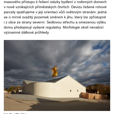
masového přístupu k řešení otázky bydlení v rodinných domech
v nově vznikajících příměstských čtvrtích. Devizu řešené rohové
parcely spatřujeme v její orientaci vůči světovým stranám: jedná
se o mírně svažitý pozemek směrem k jihu, který lze zpřístupnit
i z ulice ze strany severní. Sedlovou střechu a omezenou výšku
domu předepisují vydané regulativy. Morfologie okolí nenabízí
významné dálkové průhledy.