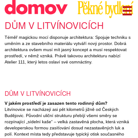
DŮM V LITVÍNOVICÍCH
Téměř magickou mocí disponuje architektura: Spojuje techniku s
uměním a ze stavebního materiálu vytváří nový prostor. Dobrá
architektura ovšem musí mít jasný koncept a musí respektovat
prostředí, v němž vzniká. Právě takovou architekturu nabízí
Atelier 111, který letos oslaví své osmnáctiny.
DŮM V LITVÍNOVICÍCH
V jakém prostředí je zasazen tento rodinný dům?
Litvínovice se nacházejí asi pět kilometrů jižně od Českých
Budějovic. Původní uliční strukturu přebíjí všemi směry se
rozpínající „sídelní kaše“ – velká zastavěná plocha, která vzniká
developerskou formou zasíťování dosud nezastavěných luk a
polí. Kontext místa tedy představuje typický otisk současného