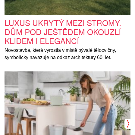
LUXUS UKRYTÝ MEZI STROMY.
DŮM POD JEŠTĚDEM OKOUZLÍ
KLIDEM I ELEGANCÍ
Novostavba, která vyrostla v místě bývalé tělocvičny,
symbolicky navazuje na odkaz architektury 60. let.