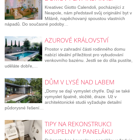
Kreativec Giotto Calendoli, pocházející z
Neapole, nám představil svůj originální byt v
Miláně, napěchovaný spoustou vlastních
nápadů. Do současné podoby…
AZUROVÉ KRÁLOVSTVÍ
Prostor v zahradní části rodinného domu
nabízí ideální příležitost pro vybudování
venkovního bazénu. Jestli se do díla pustíte,
uděláte dobře,…
DŮM V LYSÉ NAD LABEM
„Domy se dají vymyslet chytře. Dají se také
vymyslet špatně, složitě, draze. Už v
architektonické studii vyžadujte detailní
půdorysné řešení…
TIPY NA REKONSTRUKCI
KOUPELNY V PANELÁKU