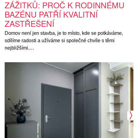
ZÁŽITKŮ: PROČ K RODINNÉMU
BAZÉNU PATŘÍ KVALITNÍ
ZASTŘEŠENÍ
Domov není jen stavba, je to místo, kde se potkáváme,
sdílíme radosti a užíváme si společné chvíle s těmi
nejbližšími.…