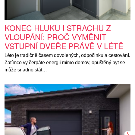
KONEC HLUKU I STRACHU Z
VLOUPÁNÍ: PROČ VYMĚNIT
VSTUPNÍ DVEŘE PRÁVĚ V LÉTĚ
Léto je tradičně časem dovolených, odpočinku a cestování.
Zatímco vy čerpáte energii mimo domov, opuštěný byt se
může snadno stát…