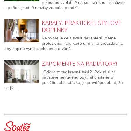
rozhodně vyplatí! A dá se – alespoň relativně
– pořídit „hodně muziky za málo peněz“.
KARAFY: PRAKTICKÉ I STYLOVÉ
DOPLŇKY
Na výběr je celá škála dekantérů včetně
profesionálních, které umí víno provzdušnit,
aby naplno vynikla jeho chuť a vůně.
ZAPOMEŇTE NA RADIÁTORY!
„Odkud to tak krásně sálá?“ Pokud si při
návštěvě některého obytného interiéru
položíte tuhle otázku, je pravděpodobné, že
se již…