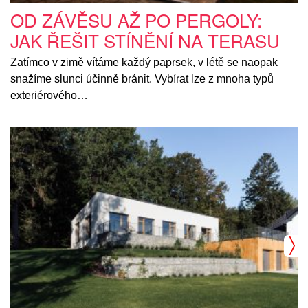
OD ZÁVĚSU AŽ PO PERGOLY:
JAK ŘEŠIT STÍNĚNÍ NA TERASU
Zatímco v zimě vítáme každý paprsek, v létě se naopak
snažíme slunci účinně bránit. Vybírat lze z mnoha typů
exteriérového…