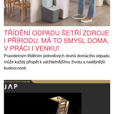
TŘÍDĚNÍ ODPADU ŠETŘÍ ZDROJE
I PŘÍRODU. MÁ TO SMYSL DOMA,
V PRÁCI I VENKU!
Pravidelným tříděním jednotlivých druhů domácího odpadu
může každý přispět k udržitelnějšímu životu a nadějnější
budoucnosti.