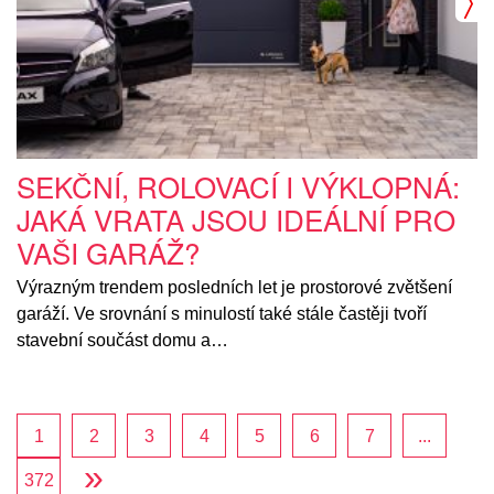
SEKČNÍ, ROLOVACÍ I VÝKLOPNÁ:
JAKÁ VRATA JSOU IDEÁLNÍ PRO
VAŠI GARÁŽ?
Výrazným trendem posledních let je prostorové zvětšení
garáží. Ve srovnání s minulostí také stále častěji tvoří
stavební součást domu a…
1
2
3
4
5
6
7
...
»
372