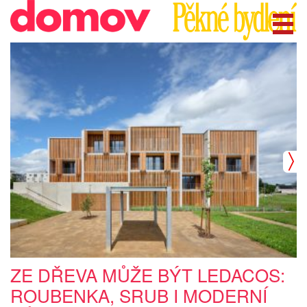
ZE DŘEVA MŮŽE BÝT LEDACOS:
ROUBENKA, SRUB I MODERNÍ