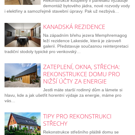
Rekonstrukce koupelny v paneláku vyžaduje
demontáž bytového jádra, nové rozvody vody
i elektřiny a samozřejmě stavební úpravy. Pak už nezbývá…
KANADSKÁ REZIDENCE
Na západním břehu jezera Memphremagog
leží rezidence Lakeside, která je zároveň
galerií. Představuje současnou reinterpretaci
tradiční stodoly typické pro venkovský…
ZATEPLENÍ, OKNA, STŘECHA:
REKONSTRUKCE DOMU PRO
NIŽŠÍ ÚČTY ZA ENERGIE
Jestli máte starší rodinný dům a lámete si
hlavu, kde a jak ušetřit horentní výdaje za energie, máme pro
vás…
TIPY PRO REKONSTRUKCI
STŘECHY
Rekonstrukce střešního pláště domu se