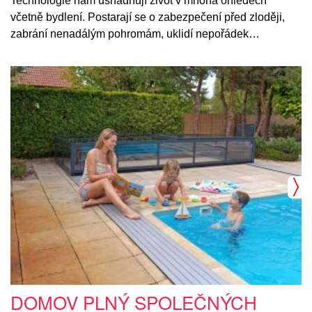
Technologie nám usnadňují život v mnoha ohledech
včetně bydlení. Postarají se o zabezpečení před zloději,
zabrání nenadálým pohromám, uklidí nepořádek…
DOMOV PLNÝ SPOLEČNÝCH