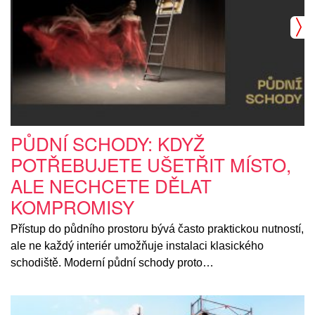
PŮDNÍ SCHODY: KDYŽ
POTŘEBUJETE UŠETŘIT MÍSTO,
ALE NECHCETE DĚLAT
KOMPROMISY
Přístup do půdního prostoru bývá často praktickou nutností,
ale ne každý interiér umožňuje instalaci klasického
schodiště. Moderní půdní schody proto…