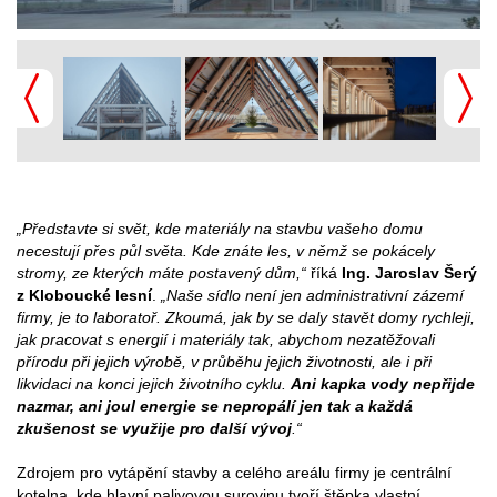
„Představte si svět, kde materiály na stavbu vašeho domu
necestují přes půl světa. Kde znáte les, v němž se pokácely
stromy, ze kterých máte postavený dům,“
říká
Ing. Jaroslav Šerý
z Kloboucké lesní
.
„Naše sídlo není jen administrativní zázemí
firmy, je to laboratoř. Zkoumá, jak by se daly stavět domy rychleji,
jak pracovat s energií i materiály tak, abychom nezatěžovali
přírodu při jejich výrobě, v průběhu jejich životnosti, ale i při
likvidaci na konci jejich životního cyklu.
Ani kapka vody nepřijde
nazmar, ani joul energie se nepropálí jen tak a každá
zkušenost se využije pro další vývoj
.“
Zdrojem pro vytápění stavby a celého areálu firmy je centrální
kotelna, kde hlavní palivovou surovinu tvoří štěpka vlastní