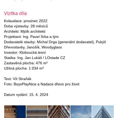
Vizitka díla
Kolaudace: prosinec 2022
Doba výstavby: 28 měsíců
Architekt: Mjölk architekti
Projektant: Ing. Pavel Srba a tým
Dodavatelé stavby: Michal Drga (generální dodavatel), Pukýš
Dřevostavby, Janošík, Woodyglass
Investor: Kloboucká lesní
Statika: Ing. Jan Lukáš / LOstade CZ
Zastavěná plocha: 476 m²
Užitná plocha: 1 034 m²
Text: Vít Straňák
Foto: BoysPlayNice a Nadace dřevo pro život
Datum vydání: 15. 4. 2024