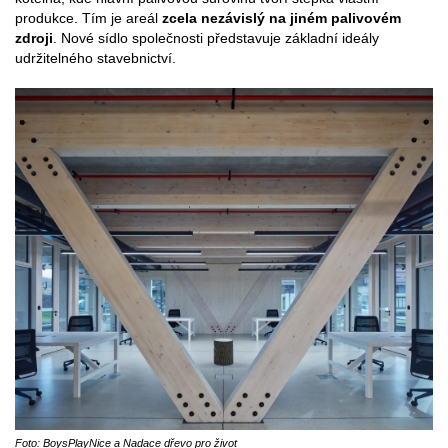
produkce. Tím je areál
zcela nezávislý na jiném palivovém
zdroji
. Nové sídlo společnosti představuje základní ideály
udržitelného stavebnictví.
Foto: BoysPlayNice a Nadace dřevo pro život