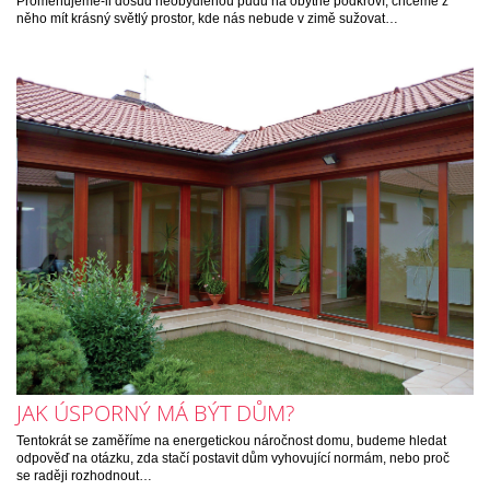
Proměňujeme-li dosud neobydlenou půdu na obytné podkroví, chceme z
něho mít krásný světlý prostor, kde nás nebude v zimě sužovat…
JAK ÚSPORNÝ MÁ BÝT DŮM?
Tentokrát se zaměříme na energetickou náročnost domu, budeme hledat
odpověď na otázku, zda stačí postavit dům vyhovující normám, nebo proč
se raději rozhodnout…