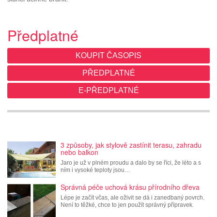
Předplatné
KOUPIT ČASOPIS
PŘEDPLATNÉ
E-PŘEDPLATNÉ
3 způsoby, jak stylově zastínit terasu, zahradu
nebo balkon
Jaro je už v plném proudu a dalo by se říci, že léto a s
ním i vysoké teploty jsou…
Správná péče uchová krásu přírodního dřeva
Lépe je začít včas, ale oživit se dá i zanedbaný povrch.
Není to těžké, chce to jen použít správný přípravek.