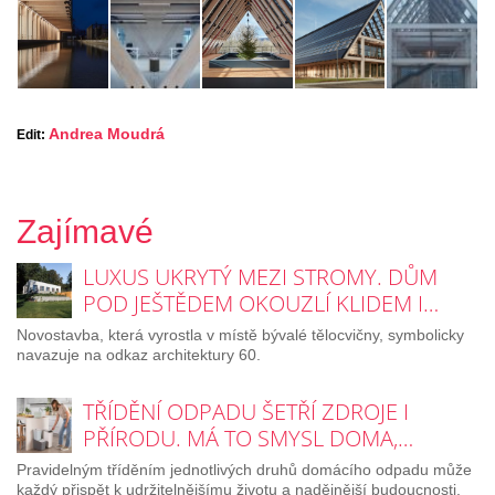
Andrea Moudrá
Edit:
Zajímavé
LUXUS UKRYTÝ MEZI STROMY. DŮM
POD JEŠTĚDEM OKOUZLÍ KLIDEM I…
Novostavba, která vyrostla v místě bývalé tělocvičny, symbolicky
navazuje na odkaz architektury 60.
TŘÍDĚNÍ ODPADU ŠETŘÍ ZDROJE I
PŘÍRODU. MÁ TO SMYSL DOMA,…
Pravidelným tříděním jednotlivých druhů domácího odpadu může
každý přispět k udržitelnějšímu životu a nadějnější budoucnosti.