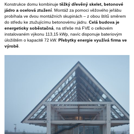
Konstrukce domu kombinuje
těžký dřevěný skelet, betonové
jádro a ocelová ztužení
. Montáž za pomoci věžového jeřábu
probíhala ve dvou montážních skupinách – z obou štítů směrem
do středu ke ztužujícímu betonovému jádru.
Celá budova je
energeticky soběstačná
, na střeše má FVE o celkovém
instalovaném výkonu 113,15 kWp, navíc disponuje bateriovým
úložištěm o kapacitě 72 kW.
Přebytky energie využívá firma ve
výrobě
.