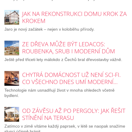
JAK NA REKONSTRUKCI DOMU KROK ZA
KROKEM
Jaro je nový začátek – nejen v koloběhu přírody.
ZE DŘEVA MŮŽE BÝT LEDACOS:
ROUBENKA, SRUB I MODERNÍ DŮM
Ještě před třiceti lety málokdo z Čechů bral dřevostavby vážně.
CHYTRÁ DOMÁCNOST UŽ NENÍ SCI-FI.
CO VŠECHNO DNES UMÍ MODERNÍ…
Technologie nám usnadňují život v mnoha ohledech včetně
bydlení.
OD ZÁVĚSU AŽ PO PERGOLY: JAK ŘEŠIT
STÍNĚNÍ NA TERASU
Zatímco v zimě vítáme každý paprsek, v létě se naopak snažíme
slunci účinně bránit.