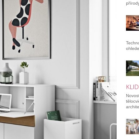
přírody
Techno
ohlede
KLID
Novost
tělocv
archit