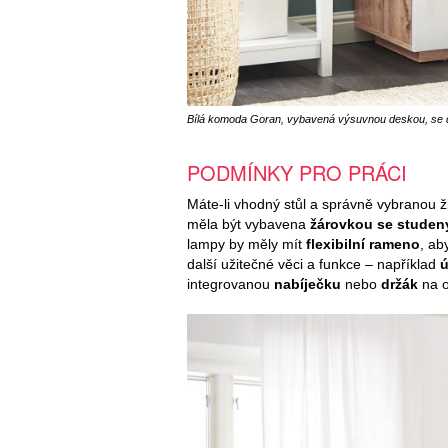
Bílá komoda Goran, vybavená výsuvnou deskou, se doká
PODMÍNKY PRO PRÁCI
Máte-li vhodný stůl a správně vybranou ž
měla být vybavena
žárovkou se studen
lampy by měly mít
flexibilní rameno
, ab
další užitečné věci a funkce – například
ú
integrovanou
nabíječku
nebo
držák
na o