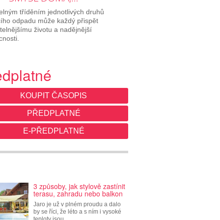
elným tříděním jednotlivých druhů
ího odpadu může každý přispět
itelnějšímu životu a nadějnější
nosti.
edplatné
KOUPIT ČASOPIS
PŘEDPLATNÉ
E-PŘEDPLATNÉ
3 způsoby, jak stylově zastínit
terasu, zahradu nebo balkon
Jaro je už v plném proudu a dalo
by se říci, že léto a s ním i vysoké
teploty jsou…