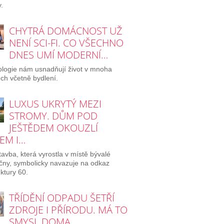
.
CHYTRÁ DOMÁCNOST UŽ
NENÍ SCI-FI. CO VŠECHNO
DNES UMÍ MODERNÍ…
logie nám usnadňují život v mnoha
ch včetně bydlení.
LUXUS UKRYTÝ MEZI
STROMY. DŮM POD
JEŠTĚDEM OKOUZLÍ
EM I…
avba, která vyrostla v místě bývalé
ičny, symbolicky navazuje na odkaz
ektury 60.
TŘÍDĚNÍ ODPADU ŠETŘÍ
ZDROJE I PŘÍRODU. MÁ TO
SMYSL DOMA,…