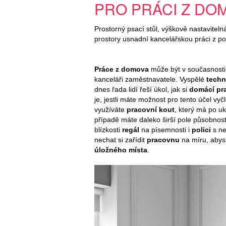
PRO PRÁCI Z DO
Prostorný psací stůl, výškově nastavitelná
prostory usnadní kancelářskou práci z p
Práce z domova
může být v současnosti
kanceláři zaměstnavatele. Vyspělé
techn
dnes řada lidí řeší úkol, jak si
domácí pr
je, jestli máte možnost pro tento účel vyč
využíváte
pracovní kout
, který má po u
případě máte daleko širší pole působnost
blízkosti
regál
na písemnosti i
polici
s ne
nechat si zařídit
pracovnu
na míru, abyst
úložného místa
.