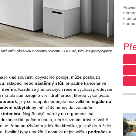
Pravid
domác
k udrž
budouc
Př
rozčleněn zásuvkou a několika policemi. 23 492 Kč, foto Designpropaganda
e například součástí obývacího pokoje, může posloužit
ou
, sklápěcí nebo
nástěnný stůl
, případně kancelář ve
 dveřmi
. Každé ze jmenovaných řešení vychází především
tí má ale samozřejmě vliv i druh práce, kterou vykonáváte.
notebook
, jiný se naopak neobejde bez velkého
regálu na
acovní nábytek
by měl vždy odpovídat zásadám
ho
interiéru
. Nejpřísnější nároky na ergonomii má
e dokonce řídí počtem hodin, které sezením trávíte. Volbě
 se třeba používáním jídelního křesílka, jelikož druh židle
e. Kvalitní typy umožňují nastavit nejen výšku
područek
a