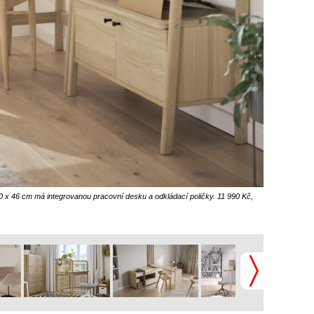
 x 46 cm má integrovanou pracovní desku a odkládací poličky. 11 990 Kč,