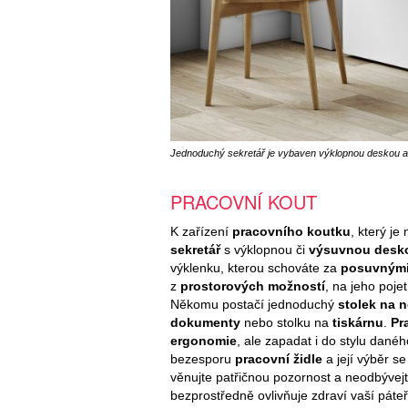
Jednoduchý sekretář je vybaven výklopnou deskou a 
PRACOVNÍ KOUT
K zařízení
pracovního koutku
, který j
sekretář
s výklopnou či
výsuvnou desk
výklenku, kterou schováte za
posuvnými
z
prostorových možností
, na jeho poje
Někomu postačí jednoduchý
stolek na 
dokumenty
nebo stolku na
tiskárnu
.
Pr
ergonomie
, ale zapadat i do stylu dané
bezesporu
pracovní židle
a její výběr s
věnujte patřičnou pozornost a neodbývejte
bezprostředně ovlivňuje zdraví vaší páteř