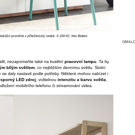
že proměnit v příležitostný stolek. 6 169 Kč, foto Beliani
OMALO
idli, nezapomeňte také na kvalitní
pracovní lampu
. Ta by
ým bílým světlem
, co nejbližším dennímu světlu. Stolní
y se daly nastavit podle potřeby. Některé mohou nabízet i
sporný LED zdroj
, volitelnou
intenzitu a barvu světla
,
dložení mobilního telefonu či streamování videa.