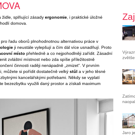
MOVA
Za
 židle, splňující zásady
ergonomie
, i praktické úložné
ohodlí domova.
 pro řadu oborů plnohodnotnou alternativou práce v
ologie
ji neustále vylepšují a čím dál více usnadňují. Proto
Výrazn
acovní místo
přehledně a co nejpohodlněji zařídit. Zásadní
zvětše
lenit zvláštní místnost nebo zda spíše příležitostně
končení činnosti raději nenápadně „zmizet“. V prvním
i, můžete si pořídit dostatečně velký
stůl
a v jeho těsné
zbytnými kancelářskými potřebami. Někdy se vyplatí
e bezezbytku využili daný prostor a získali maximum
Zatímc
naopak
Jaro j