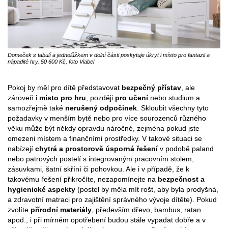
Domeček s tabulí a jednolůžkem v dolní části poskytuje úkryt i místo pro fantazii a
nápadité hry. 50 600 Kč, foto Viabel
Pokoj by měl pro dítě představovat
bezpečný přístav
, ale
zároveň i
místo pro hru
, později
pro učení
nebo studium a
samozřejmě také
nerušený odpočinek
. Skloubit všechny tyto
požadavky v menším bytě nebo pro více sourozenců různého
věku může být někdy opravdu náročné, zejména pokud jste
omezeni místem a finančními prostředky. V takové situaci se
nabízejí
chytrá a prostorově úsporná řešení
v podobě paland
nebo patrových postelí s integrovaným pracovním stolem,
zásuvkami, šatní skříní či pohovkou. Ale i v případě, že k
takovému řešení přikročíte, nezapomínejte na
bezpečnost a
hygienické aspekty
(postel by měla mít rošt, aby byla prodyšná,
a zdravotní matraci pro zajištění správného vývoje dítěte). Pokud
zvolíte
přírodní materiály
, především dřevo, bambus, ratan
apod., i při mírném opotřebení budou stále vypadat dobře a v