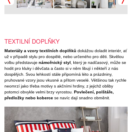
TEXTILNÍ DOPLŇKY
Materiály a vzory textilních doplňků
dokážou doladit interiér, ať
už v případě stylu pro dospělé, nebo určeného pro děti. Skvělou
volbu představuje
námořnický styl
, který je nadčasový, může se
hodit pro kluky i děvčata a často si v něm libují i někteří z nás
dospělých. Svou lehkostí stále připomíná léto a prázdniny,
pruhované vzory jsou vkusné a přitom veselé. Většinou tak rychle
neomrzí jako třeba motivy s akčními hrdiny, z jejichž obliby
potomci obvykle velmi brzy vyrostou.
Povlečení, polštáře,
předložky nebo koberce
se navíc dají snadno obměnit.