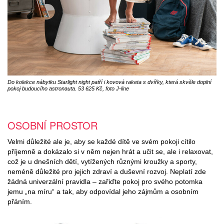
Do kolekce nábytku Starlight night patří i kovová raketa s dvířky, která skvěle doplní
pokoj budoucího astronauta. 53 625 Kč, foto J-line
OSOBNÍ PROSTOR
Velmi důležité ale je, aby se každé dítě ve svém pokoji cítilo
příjemně a dokázalo si v něm nejen hrát a učit se, ale i relaxovat,
což je u dnešních dětí, vytížených různými kroužky a sporty,
neméně důležité pro jejich zdraví a duševní rozvoj. Neplatí zde
žádná univerzální pravidla – zařiďte pokoj pro svého potomka
jemu „na míru“ a tak, aby odpovídal jeho zájmům a osobním
přáním.