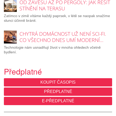
OD ZÁVĚSU AŽ PO PERGOLY: JAK ŘEŠIT
STÍNĚNÍ NA TERASU
Zatímco v zimě vítáme každý paprsek, v létě se naopak snažíme
slunci účinně bránit.
CHYTRÁ DOMÁCNOST UŽ NENÍ SCI-FI.
CO VŠECHNO DNES UMÍ MODERNÍ…
Technologie nám usnadňují život v mnoha ohledech včetně
bydlení.
Předplatné
KOUPIT ČASOPIS
PŘEDPLATNÉ
E-PŘEDPLATNÉ