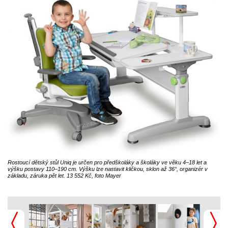
Rostoucí dětský stůl Uniq je určen pro předškoláky a školáky ve věku 4–18 let a
výšku postavy 110–190 cm. Výšku lze nastavit kličkou, sklon až 36°, organizér v
základu, záruka pět let. 13 552 Kč, foto Mayer