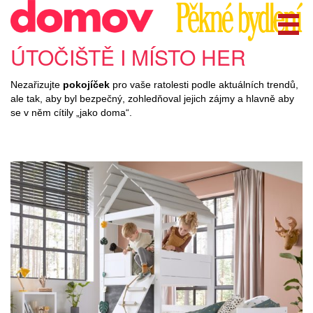
ÚTOČIŠTĚ I MÍSTO HER
Nezařizujte
pokojíček
pro vaše ratolesti podle aktuálních trendů,
ale tak, aby byl bezpečný, zohledňoval jejich zájmy a hlavně aby
se v něm cítily „jako doma“.