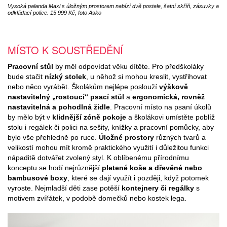
Vysoká palanda Maxi s úložným prostorem nabízí dvě postele, šatní skříň, zásuvky a
odkládací police. 15 999 Kč, foto Asko
MÍSTO K SOUSTŘEDĚNÍ
Pracovní stůl
by měl odpovídat věku dítěte. Pro předškoláky
bude stačit
nízký stolek
, u něhož si mohou kreslit, vystřihovat
nebo něco vyrábět. Školákům nejlépe poslouží
výškově
nastavitelný „rostoucí“ psací stůl
a
ergonomická, rovněž
nastavitelná a pohodlná židle
. Pracovní místo na psaní úkolů
by mělo být v
klidnější zóně pokoje
a školákovi umístěte poblíž
stolu i regálek či polici na sešity, knížky a pracovní pomůcky, aby
bylo vše přehledně po ruce.
Úložné prostory
různých tvarů a
velikostí mohou mít kromě praktického využití i důležitou funkci
nápaditě dotvářet zvolený styl. K oblíbenému přírodnímu
konceptu se hodí nejrůznější
pletené koše a dřevěné nebo
bambusové boxy
, které se dají využít i později, když potomek
vyroste. Nejmladší děti zase potěší
kontejnery či regálky
s
motivem zvířátek, v podobě domečků nebo kostek lega.