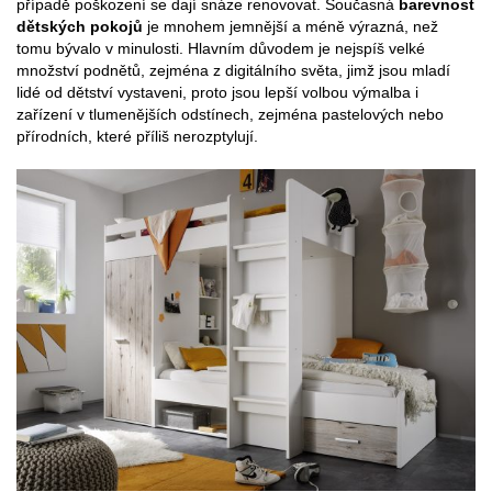
případě poškození se dají snáze renovovat. Současná
barevnost
dětských pokojů
je mnohem jemnější a méně výrazná, než
tomu bývalo v minulosti. Hlavním důvodem je nejspíš velké
množství podnětů, zejména z digitálního světa, jimž jsou mladí
lidé od dětství vystaveni, proto jsou lepší volbou výmalba i
zařízení v tlumenějších odstínech, zejména pastelových nebo
přírodních, které příliš nerozptylují.