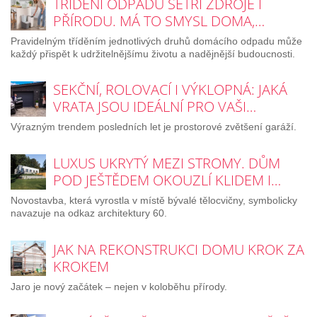
TŘÍDĚNÍ ODPADU ŠETŘÍ ZDROJE I
PŘÍRODU. MÁ TO SMYSL DOMA,…
Pravidelným tříděním jednotlivých druhů domácího odpadu může
každý přispět k udržitelnějšímu životu a nadějnější budoucnosti.
SEKČNÍ, ROLOVACÍ I VÝKLOPNÁ: JAKÁ
VRATA JSOU IDEÁLNÍ PRO VAŠI…
Výrazným trendem posledních let je prostorové zvětšení garáží.
LUXUS UKRYTÝ MEZI STROMY. DŮM
POD JEŠTĚDEM OKOUZLÍ KLIDEM I…
Novostavba, která vyrostla v místě bývalé tělocvičny, symbolicky
navazuje na odkaz architektury 60.
JAK NA REKONSTRUKCI DOMU KROK ZA
KROKEM
Jaro je nový začátek – nejen v koloběhu přírody.