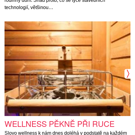
rodinný dům. Snad proto, co se týče stavebních
technologií, většinou…
WELLNESS PĚKNĚ PŘI RUCE
Slovo wellness k nám dnes doléhá v podstatě na každém