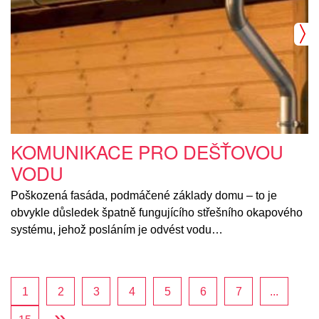
KOMUNIKACE PRO DEŠŤOVOU
VODU
Poškozená fasáda, podmáčené základy domu – to je
obvykle důsledek špatně fungujícího střešního okapového
systému, jehož posláním je odvést vodu…
1
2
3
4
5
6
7
...
»