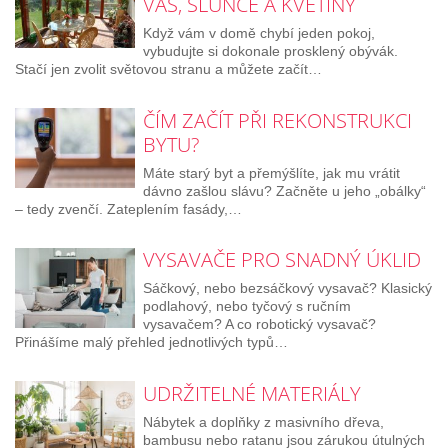
VÁS, SLUNCE A KVĚTINY
Když vám v domě chybí jeden pokoj,
vybudujte si dokonale prosklený obývák.
Stačí jen zvolit světovou stranu a můžete začít…
ČÍM ZAČÍT PŘI REKONSTRUKCI
BYTU?
Máte starý byt a přemýšlíte, jak mu vrátit
dávno zašlou slávu? Začněte u jeho „obálky“
– tedy zvenčí. Zateplením fasády,…
VYSAVAČE PRO SNADNÝ ÚKLID
Sáčkový, nebo bezsáčkový vysavač? Klasický
podlahový, nebo tyčový s ručním
vysavačem? A co robotický vysavač?
Přinášíme malý přehled jednotlivých typů…
UDRŽITELNÉ MATERIÁLY
Nábytek a doplňky z masivního dřeva,
bambusu nebo ratanu jsou zárukou útulných