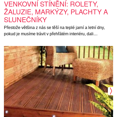
VENKOVNÍ STÍNĚNÍ: ROLETY,
ŽALUZIE, MARKÝZY, PLACHTY A
SLUNEČNÍKY
Přestože většina z nás se těší na teplé jarní a letní dny,
pokud je musíme trávit v přehřátém interiéru, dali…