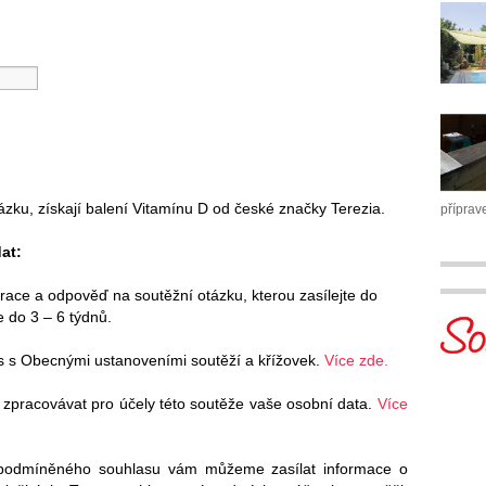
tázku, získají balení Vitamínu D od české značky Terezia.
příprav
at:
trace a odpověď na soutěžní otázku, kterou zasílejte do
 do 3 – 6 týdnů.
s s Obecnými ustanoveními soutěží a křížovek.
Více zde.
 zpracovávat pro účely této soutěže vaše osobní data.
Více
podmíněného souhlasu vám můžeme zasílat informace o