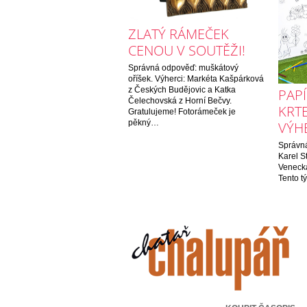
ZLATÝ RÁMEČEK
CENOU V SOUTĚŽI!
Správná odpověď: muškátový
oříšek. Výherci: Markéta Kašpárková
z Českých Budějovic a Katka
PAPÍ
Čelechovská z Horní Bečvy.
KRT
Gratulujeme! Fotorámeček je
pěkný…
VÝH
Správná
Karel S
Venecká
Tento t