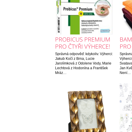
PROBICUS PREMIUM
BAM
PRO ČTYŘI VÝHERCE!
PRO 
Správná odpověď: kdykoliv. Výherci:
Správná
Jakub Kočí z Brna, Lucie
Výherci:
Jarolímková z Odolene Vody, Marie
Svatava
Lechtová z Hodonína a František
Jan Kvě
Mráz…
Není…