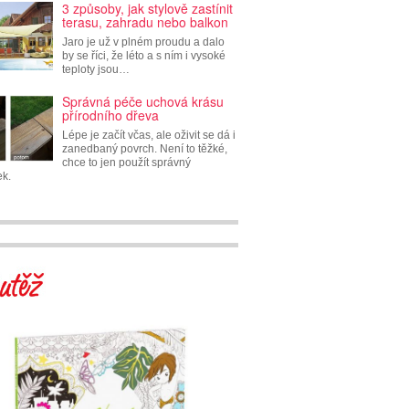
3 způsoby, jak stylově zastínit
terasu, zahradu nebo balkon
Jaro je už v plném proudu a dalo
by se říci, že léto a s ním i vysoké
teploty jsou…
Správná péče uchová krásu
přírodního dřeva
Lépe je začít včas, ale oživit se dá i
zanedbaný povrch. Není to těžké,
chce to jen použít správný
ek.