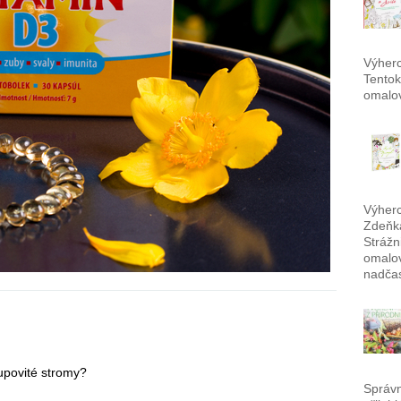
Výherc
Tentok
omalov
Výherc
Zdeňka
Strážn
omalov
nadča
upovité stromy?
Správ