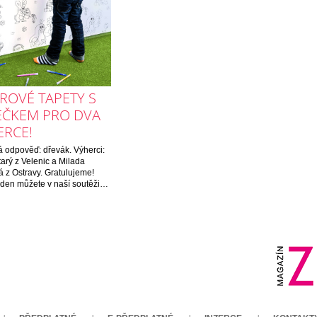
ROVÉ TAPETY S
EČKEM PRO DVA
ERCE!
 odpověď: dřevák. Výherci:
tarý z Velenic a Milada
 z Ostravy. Gratulujeme!
ýden můžete v naší soutěži…