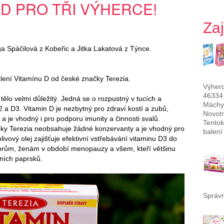
 D PRO TŘI VÝHERCE!
Za
ga Spáčilová z Kobeřic a Jitka Lakatová z Týnce.
alení Vitamínu D od české značky Terezia.
Výherc
46334
 tělo velmi důležitý. Jedná se o rozpustný v tucích a
Máchy
a D3. Vitamin D je nezbytný pro zdraví kostí a zubů,
Novotn
a je vhodný i pro podporu imunity a činnosti svalů.
Tentok
čky Terezia neobsahuje žádné konzervanty a je vhodný pro
balení
ivový olej zajišťuje efektivní vstřebávání vitaminu D3 do
rům, ženám v období menopauzy a všem, kteří většinu
ních paprsků.
Správn