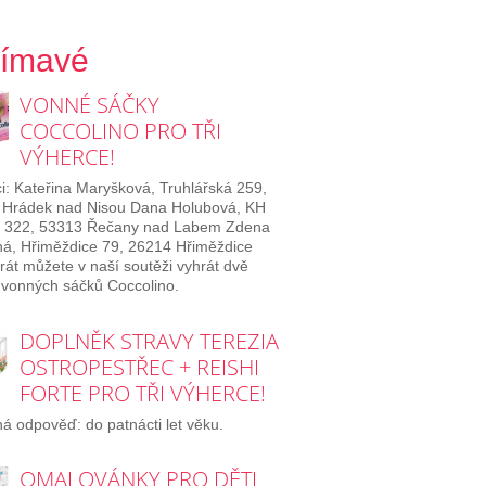
jímavé
VONNÉ SÁČKY
COCCOLINO PRO TŘI
VÝHERCE!
i: Kateřina Maryšková, Truhlářská 259,
 Hrádek nad Nisou Dana Holubová, KH
 322, 53313 Řečany nad Labem Zdena
á, Hřiměždice 79, 26214 Hřiměždice
rát můžete v naší soutěži vyhrát dvě
 vonných sáčků Coccolino.
DOPLNĚK STRAVY TEREZIA
OSTROPESTŘEC + REISHI
FORTE PRO TŘI VÝHERCE!
á odpověď: do patnácti let věku.
OMALOVÁNKY PRO DĚTI