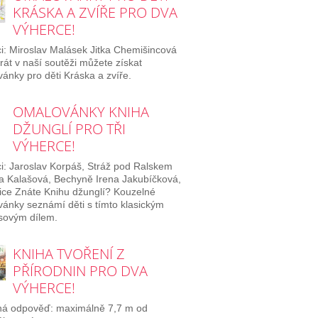
KRÁSKA A ZVÍŘE PRO DVA
VÝHERCE!
i: Miroslav Malásek Jitka Chemišincová
rát v naší soutěži můžete získat
ánky pro děti Kráska a zvíře.
OMALOVÁNKY KNIHA
DŽUNGLÍ PRO TŘI
VÝHERCE!
i: Jaroslav Korpáš, Stráž pod Ralskem
 Kalašová, Bechyně Irena Jakubíčková,
ice Znáte Knihu džunglí? Kouzelné
ánky seznámí děti s tímto klasickým
sovým dílem.
KNIHA TVOŘENÍ Z
PŘÍRODNIN PRO DVA
VÝHERCE!
ná odpověď: maximálně 7,7 m od