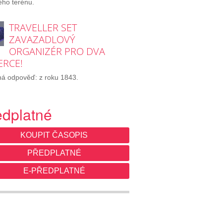
lého terénu.
TRAVELLER SET
ZAVAZADLOVÝ
ORGANIZÉR PRO DVA
ERCE!
á odpověď: z roku 1843.
edplatné
KOUPIT ČASOPIS
PŘEDPLATNÉ
E-PŘEDPLATNÉ