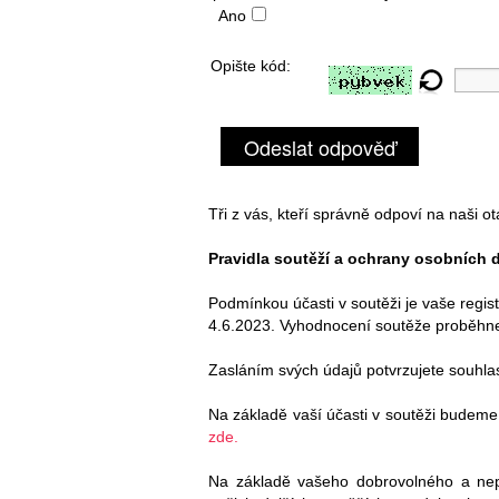
Ano
Opište kód:
Odeslat odpověď
Tři z vás, kteří správně odpoví na naši o
Pravidla soutěží a ochrany osobních d
Podmínkou účasti v soutěži je vaše regis
4.6.2023. Vyhodnocení soutěže proběhne
Zasláním svých údajů potvrzujete souhla
Na základě vaší účasti v soutěži budeme
zde.
Na základě vašeho dobrovolného a ne