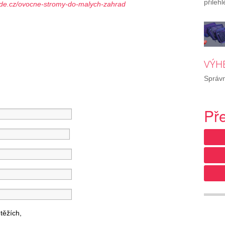
přileh
de.cz/ovocne-stromy-do-malych-zahrad
VÝH
Správn
Př
těžích,