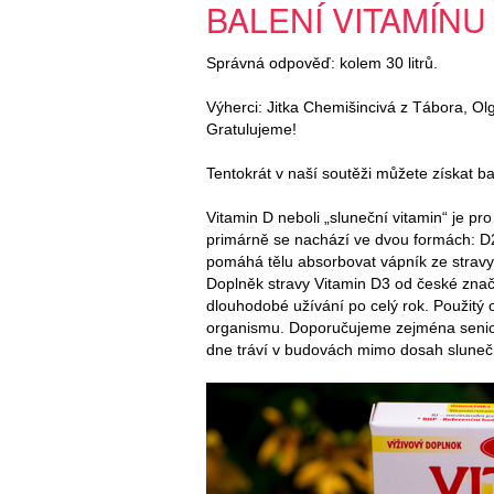
BALENÍ VITAMÍNU
Správná odpověď: kolem 30 litrů.
Výherci: Jitka Chemišincivá z Tábora, Ol
Gratulujeme!
Tentokrát v naší soutěži můžete získat b
Vitamin D neboli „sluneční vitamin“ je pro
primárně se nachází ve dvou formách: D2 
pomáhá tělu absorbovat vápník ze stravy 
Doplněk stravy Vitamin D3 od české zna
dlouhodobé užívání po celý rok. Použitý ol
organismu. Doporučujeme zejména senio
dne tráví v budovách mimo dosah sluneč