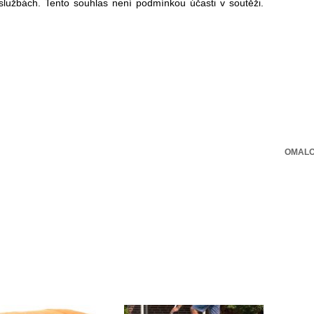
 službách. Tento souhlas není podmínkou účasti v soutěži.
OMALO