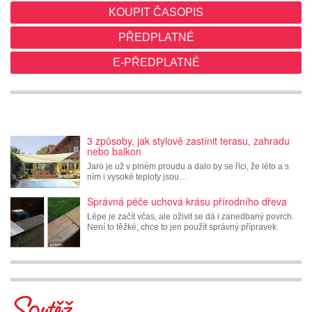
KOUPIT ČASOPIS
PŘEDPLATNÉ
E-PŘEDPLATNÉ
3 způsoby, jak stylově zastínit terasu, zahradu
nebo balkon
Jaro je už v plném proudu a dalo by se říci, že léto a s
ním i vysoké teploty jsou…
Správná péče uchová krásu přírodního dřeva
Lépe je začít včas, ale oživit se dá i zanedbaný povrch.
Není to těžké, chce to jen použít správný přípravek.