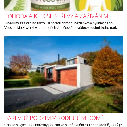
POHODA A KLID SE STŘEVY A ZAŽÍVÁNÍM
S neduhy zažívacího ústrojí si poradí přírodní bezlepkový bylinný nápoj
Vitestin, který vznikl v laboratořích Jihočeského vědeckotechnického parku.
BAREVNÝ PODZIM V RODINNÉM DOMĚ
Chcete si vychutnat barevný podzim ve stupňovitém rodinném domě, který je