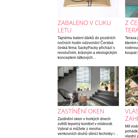
ZABALENO V CUKU
Z Č
LETU
TER
Tajnému balení dárků do pozdních
Terasa 
nočních hodin odzvonilo! Čerstvá
kterém 
česká firma SackyPacky přichází s
rodinou 
revolučním, krásným a ekologickým
koupat 
konceptem látkových…
ZASTÍNĚNÍ OKEN
VLA
ZAH
Zastínění oken v horkých dnech
zvětší tepelný komfort v místnosti.
Mít vod
Vybrat si můžete z mnoha
pohádka
venkovních druhů stínící techniky i…
vlastní 