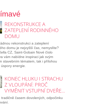
jímavé
REKONSTRUKCE A
ZATEPLENÍ RODINNÉHO
DOMU
ádnou rekonstrukci a zateplení
ého domu je nejvyšší čas, nemyslíte?
Xella CZ, Saint-Gobain Nové číslo
 vám nabídne inspiraci jak svým
m stavebním tématem, tak i přílohou
úspory energie.
KONEC HLUKU I STRACHU
Z VLOUPÁNÍ: PROČ
VYMĚNIT VSTUPNÍ DVEŘE…
e tradičně časem dovolených, odpočinku
ování.