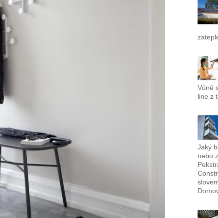
zatepl
Vůně s
line z t
Jaký b
nebo z
Pekstr
Constr
slovem
Domov