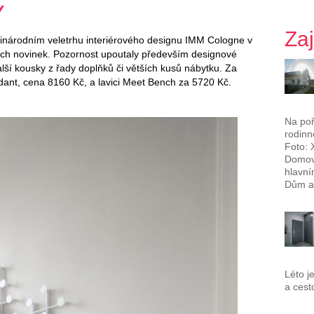
Y
Za
národním veletrhu interiérového designu IMM Cologne v
ch novinek. Pozornost upoutaly především designové
další kousky z řady doplňků či větších kusů nábytku. Za
nt, cena 8160 Kč, a lavici Meet Bench za 5720 Kč.
Na poř
rodinn
Foto: 
Domova
hlavní
Dům a 
Léto j
a cest