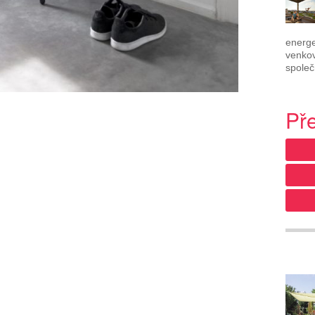
energe
venkov
společ
Př