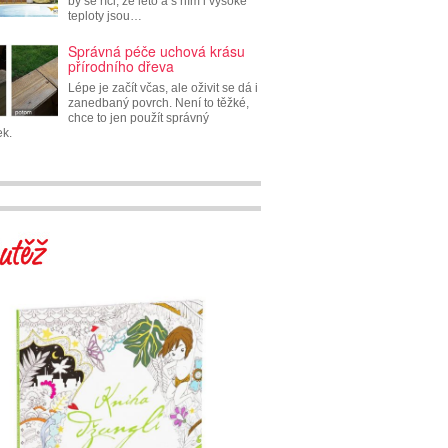
by se říci, že léto a s ním i vysoké
teploty jsou…
Správná péče uchová krásu
přírodního dřeva
Lépe je začít včas, ale oživit se dá i
zanedbaný povrch. Není to těžké,
chce to jen použít správný
ek.