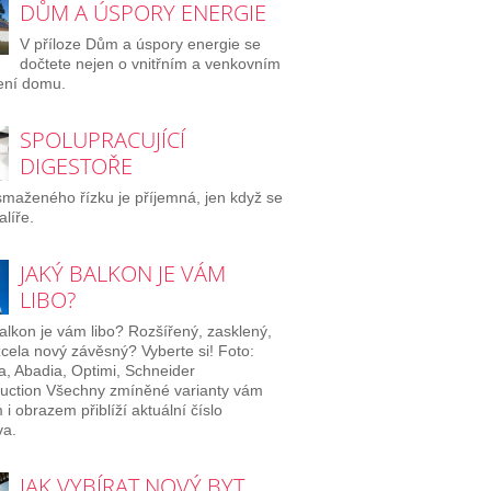
DŮM A ÚSPORY ENERGIE
V příloze Dům a úspory energie se
dočtete nejen o vnitřním a venkovním
ení domu.
SPOLUPRACUJÍCÍ
DIGESTOŘE
maženého řízku je příjemná, jen když se
alíře.
JAKÝ BALKON JE VÁM
LIBO?
alkon je vám libo? Rozšířený, zasklený,
cela nový závěsný? Vyberte si! Foto:
a, Abadia, Optimi, Schneider
uction Všechny zmíněné varianty vám
 i obrazem přiblíží aktuální číslo
a.
JAK VYBÍRAT NOVÝ BYT