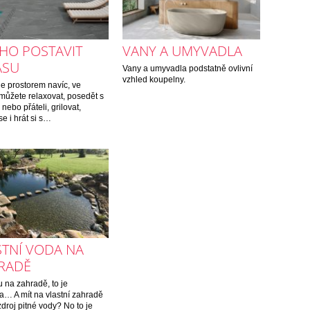
EHO POSTAVIT
VANY A UMYVADLA
ASU
Vany a umyvadla podstatně ovlivní
vzhled koupelny.
je prostorem navíc, ve
můžete relaxovat, posedět s
nebo přáteli, grilovat,
se i hrát si s…
STNÍ VODA NA
RADĚ
u na zahradě, to je
… A mít na vlastní zahradě
zdroj pitné vody? No to je