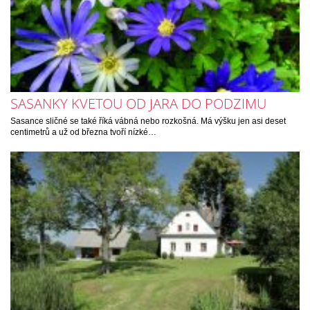
SASANKY KVETOU OD JARA DO PODZIMU
Sasance sličné se také říká vábná nebo rozkošná. Má výšku jen asi deset
centimetrů a už od března tvoří nízké…