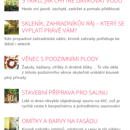
5 TRIKŮ, JAK CHYTŘE DÁVKOVAT VODU
Heslo zní jasně: zachytit, zadržet a pomalu přidělovat.
SKLENÍK, ZAHRADNÍKŮV RÁJ – KTERÝ SE
VYPLATÍ PRÁVĚ VÁM?
Kdo propadnul zahradnické vášni, kromě zahrady potřebuje ke
štěstí i skleník.
VĚNEC S PODZIMNÍMI PLODY
Žaludy, kaštany, oříšky či drobné šišky… To vše dělá
z tohoto podzimního věnce skutečně unikátní kousek
plný přírody.
STAVEBNÍ PŘÍPRAVA PRO SAUNU
Lidé si dnes obvykle objednávají saunu na klíč, což je
rychlá cesta k bezpečnému a pohodlnému saunování.
OMÍTKY A BARVY NA FASÁDU
Kromě nabídky odstínů, odolnosti a ceny je při výběru