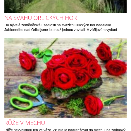
NA SVAHU ORLICKÝCH HOR
Do bývalé zemědělské usedlosti na svazích Orlických hor nedaleko
Jablonného nad Orlicí jsme letos už jednou zavítali. V zářijovém vydání…
RŮŽE V MECHU
Růže nevyniknou jen ve váze. Zkuste je naaranžovat do mechu, na zajímavý