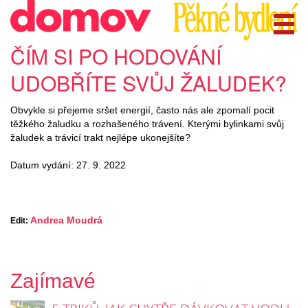
ČÍM SI PO HODOVÁNÍ
UDOBŘÍTE SVŮJ ŽALUDEK?
Obvykle si přejeme sršet energií, často nás ale zpomalí pocit
těžkého žaludku a rozhašeného trávení. Kterými bylinkami svůj
žaludek a trávicí trakt nejlépe ukonejšíte?
Datum vydání: 27. 9. 2022
Andrea Moudrá
Edit:
Zajímavé