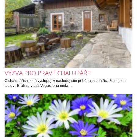
VÝZVA PRO PRAVÉ CHALUPÁŘE
O chalupářích, kteří vystupují v následujícím příběhu, se dá říct, že nejsou
tuctoví. Brali se v Las Vegas, ona měla…