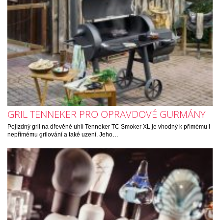
GRIL TENNEKER PRO OPRAVDOVÉ GURMÁNY
Pojízdný gril na dřevěné uhlí Tenneker TC Smoker XL je vhodný k přímému i
nepřímému grilování a také uzení. Jeho…