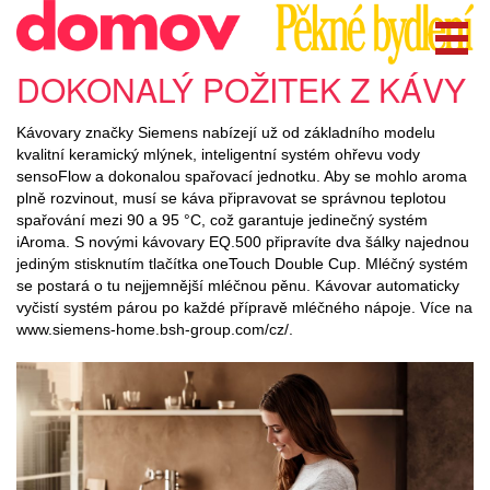
DOKONALÝ POŽITEK Z KÁVY
Kávovary značky Siemens nabízejí už od základního modelu
kvalitní keramický mlýnek, inteligentní systém ohřevu vody
sensoFlow a dokonalou spařovací jednotku. Aby se mohlo aroma
plně rozvinout, musí se káva připravovat se správnou teplotou
spařování mezi 90 a 95 °C, což garantuje jedinečný systém
iAroma. S novými kávovary EQ.500 připravíte dva šálky najednou
jediným stisknutím tlačítka oneTouch Double Cup. Mléčný systém
se postará o tu nejjemnější mléčnou pěnu. Kávovar automaticky
vyčistí systém párou po každé přípravě mléčného nápoje. Více na
www.siemens-home.bsh-group.com/cz/.