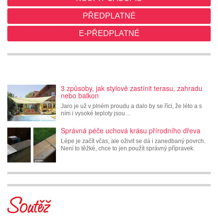
PŘEDPLATNÉ
E-PŘEDPLATNÉ
3 způsoby, jak stylově zastínit terasu, zahradu
nebo balkon
Jaro je už v plném proudu a dalo by se říci, že léto a s
ním i vysoké teploty jsou…
Správná péče uchová krásu přírodního dřeva
Lépe je začít včas, ale oživit se dá i zanedbaný povrch.
Není to těžké, chce to jen použít správný přípravek.