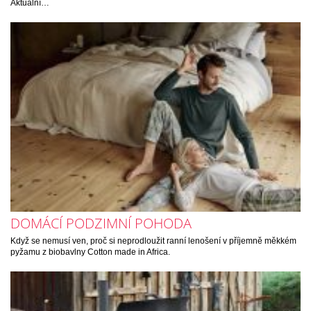
Aktuální…
DOMÁCÍ PODZIMNÍ POHODA
Když se nemusí ven, proč si neprodloužit ranní lenošení v příjemně měkkém
pyžamu z biobavlny Cotton made in Africa.