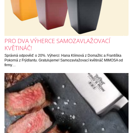
PRO DVA VÝHERCE SAMOZAVLAŽOVACÍ
KVĚTINÁČ!
Správná odpověď: o 20%. Výherci: Hana Klímová z Domažlic a Františka
Pokorná z Frýdlantu. Gratulujeme! Samozavlažovací květináč MIMOSA od
firmy…