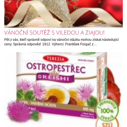
VÁNOČNÍ SOUTĚŽ S VILEDOU A ZIAJOU!
Pět z vás, kteří správně odpoví na vánoční otázku mohou získat následující
ceny. Správná odpověď: 1812. Výherci: František Forgač z…