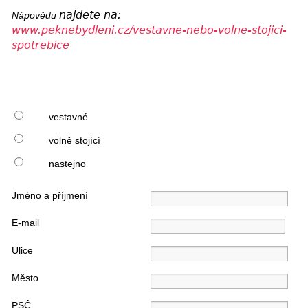
najdete na:
Nápovědu
www.peknebydleni.cz/vestavne-nebo-volne-stojici-
spotrebice
vestavné
volně stojící
nastejno
Jméno a příjmení
E-mail
Ulice
Město
PSČ