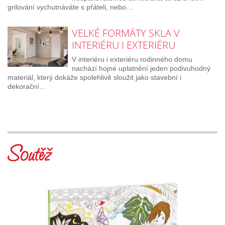
grilování vychutnáváte s přáteli, nebo…
VELKÉ FORMÁTY SKLA V
INTERIÉRU I EXTERIÉRU
V interiéru i exteriéru rodinného domu
nachází hojné uplatnění jeden podivuhodný
materiál, který dokáže spolehlivě sloužit jako stavební i
dekorační…