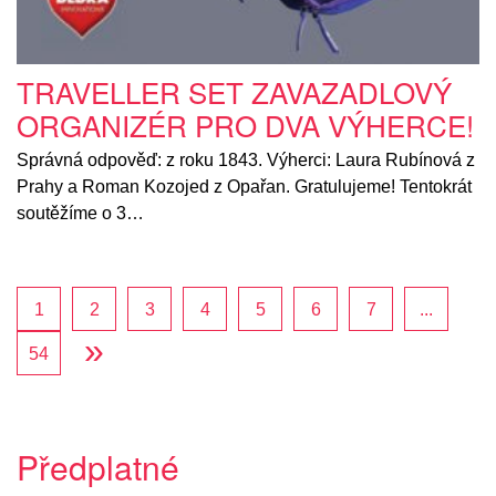
TRAVELLER SET ZAVAZADLOVÝ
ORGANIZÉR PRO DVA VÝHERCE!
Správná odpověď: z roku 1843. Výherci: Laura Rubínová z
Prahy a Roman Kozojed z Opařan. Gratulujeme! Tentokrát
soutěžíme o 3…
1
2
3
4
5
6
7
...
»
54
Předplatné