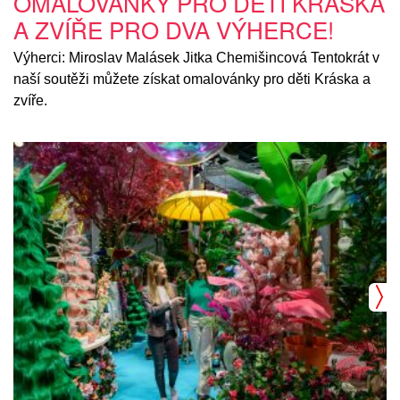
OMALOVÁNKY PRO DĚTI KRÁSKA
A ZVÍŘE PRO DVA VÝHERCE!
Výherci: Miroslav Malásek Jitka Chemišincová Tentokrát v
naší soutěži můžete získat omalovánky pro děti Kráska a
zvíře.