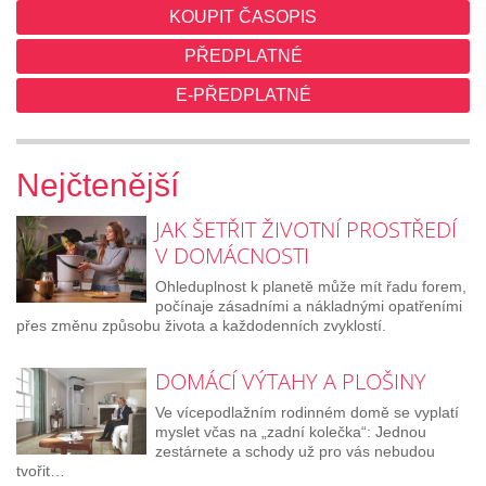
KOUPIT ČASOPIS
PŘEDPLATNÉ
E-PŘEDPLATNÉ
Nejčtenější
JAK ŠETŘIT ŽIVOTNÍ PROSTŘEDÍ
V DOMÁCNOSTI
Ohleduplnost k planetě může mít řadu forem,
počínaje zásadními a nákladnými opatřeními
přes změnu způsobu života a každodenních zvyklostí.
DOMÁCÍ VÝTAHY A PLOŠINY
Ve vícepodlažním rodinném domě se vyplatí
myslet včas na „zadní kolečka“: Jednou
zestárnete a schody už pro vás nebudou
tvořit…