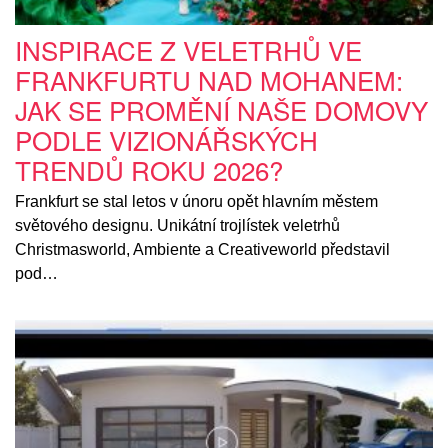
INSPIRACE Z VELETRHŮ VE
FRANKFURTU NAD MOHANEM:
JAK SE PROMĚNÍ NAŠE DOMOVY
PODLE VIZIONÁŘSKÝCH
TRENDŮ ROKU 2026?
Frankfurt se stal letos v únoru opět hlavním městem
světového designu. Unikátní trojlístek veletrhů
Christmasworld, Ambiente a Creativeworld představil
pod…