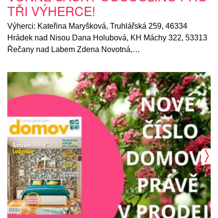
TŘI VÝHERCE!
Výherci: Kateřina Maryšková, Truhlářská 259, 46334
Hrádek nad Nisou Dana Holubová, KH Máchy 322, 53313
Řečany nad Labem Zdena Novotná,…