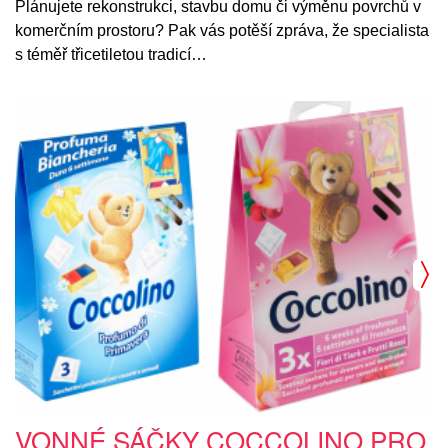
Plánujete rekonstrukci, stavbu domu či výměnu povrchů v
komerčním prostoru? Pak vás potěší zpráva, že specialista
s téměř třicetiletou tradicí…
VONNÉ SÁČKY COCCOLINO PRO