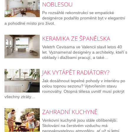
NOBLESOU
Po rozsáhlé rekonstrukci se empatické
designérce podařilo proměnit byt v elegantní
a pohodlné místo pro život.
KERAMIKA ZE ŠPANĚLSKA
Veletrh Cevisama ve Valencii slavil letos 40
let. Vyznamenal designéry a architekty, kteří s
obklady i dlažbami pracují, a také…
JAK VYTÁPĚT RADIÁTORY?
Jak dosáhnout tepelné pohody v interiéru po
celou topnou sezonu? Vytvořením stavu
rovnováhy. Otopná tělesa uvnitř musí pokrýt
všechny ztráty…
ZAHRADNÍ KUCHYNĚ
Venkovní kuchyně jsou stále oblíbenější.
Stolování na čerstvém vzduchu má
neopakovatelnou atmosféru, ať už si letní