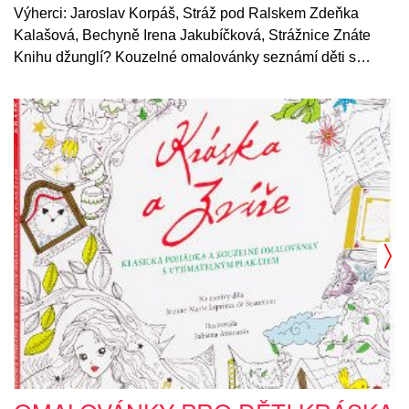
Výherci: Jaroslav Korpáš, Stráž pod Ralskem Zdeňka
Kalašová, Bechyně Irena Jakubíčková, Strážnice Znáte
Knihu džunglí? Kouzelné omalovánky seznámí děti s…