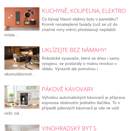
KUCHYNĚ, KOUPELNA, ELEKTRO
Co bývají hlavní slabiny bytu v paneláku?
Kromě nezateplené fasády (což se už do
značné míry mění) představují nejslabší
místa…
UKLÍZEJTE BEZ NÁMAHY!
Robotické vysavače, které se dnes i samy
vysypou, se postaraly o malou revoluci v
úklidu. Výrazně ale pomohou i
akumulátorové…
PÁKOVÉ KÁVOVARY
Výhodou automatických kávovarů je příprava
espressa stisknutím jediného tlačítka. To v
případě pákových kávovarů je vše ve vaší
režii: od…
VINOHRADSKÝ BYT S