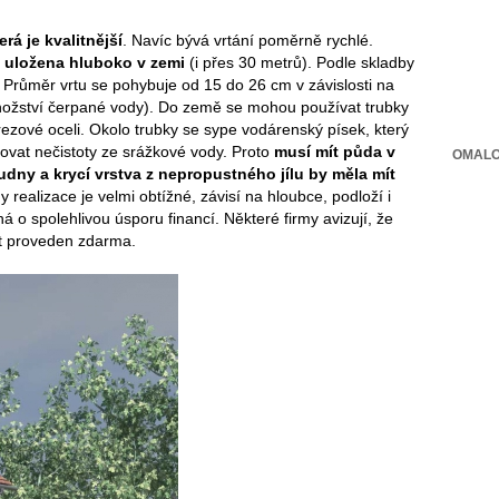
rá je kvalitnější
. Navíc bývá vrtání poměrně rychlé.
 uložena hluboko v zemi
(i přes 30 metrů). Podle skladby
. Průměr vrtu se pohybuje od 15 do 26 cm v závislosti na
ožství čerpané vody). Do země se mohou používat trubky
rezové oceli. Okolo trubky se sype vodárenský písek, který
kovat nečistoty ze srážkové vody. Proto
musí mít půda v
OMALO
dny a krycí vrstva z nepropustného jílu by měla mít
y realizace je velmi obtížné, závisí na hloubce, podloží i
 o spolehlivou úsporu financí. Některé firmy avizují, že
rt proveden zdarma.