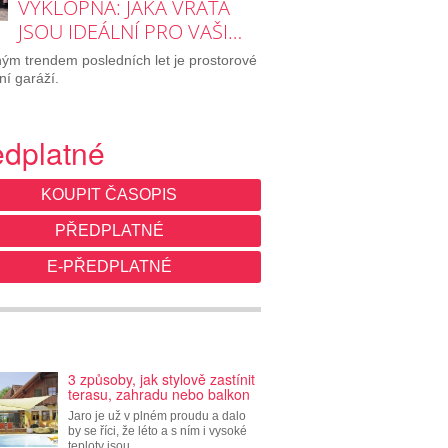
VÝKLOPNÁ: JAKÁ VRATA
JSOU IDEÁLNÍ PRO VAŠI…
ým trendem posledních let je prostorové
ní garáží.
edplatné
KOUPIT ČASOPIS
PŘEDPLATNÉ
E-PŘEDPLATNÉ
3 způsoby, jak stylově zastínit
terasu, zahradu nebo balkon
Jaro je už v plném proudu a dalo
by se říci, že léto a s ním i vysoké
teploty jsou…