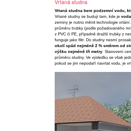
Vrtaná studna
Vrtaná studna bere podzemní vodu, kte
Vrtané studny se budují tam, kde je
voda
zeminy je nutno měnit technologie vrtání
průměru trubky (podle požadovaného mn
z PVC či PE, případně dražší trubky z ne
funguje jako filtr. Do studny nesmí prosa
okolí spád nejméně 2 % směrem od stu
výšku nejméně tři metry
. Stanovení cen
průměru studny. Ve výsledku se však jedná
pokud se jim nepodaří navrtat vodu, je v