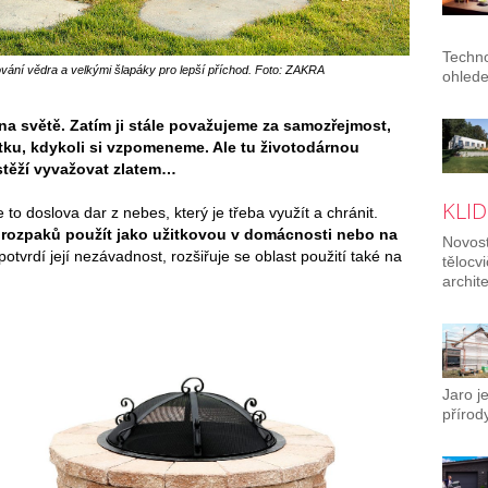
Techno
ání vědra a velkými šlapáky pro lepší příchod. Foto: ZAKRA
ohlede
 na světě. Zatím ji stále považujeme za samozřejmost,
utku, kdykoli si vzpomeneme. Ale tu životodárnou
těží vyvažovat zlatem…
KLID
o doslova dar z nebes, který je třeba využít a chránit.
 rozpaků použít jako užitkovou v domácnosti nebo na
Novost
 potvrdí její nezávadnost, rozšiřuje se oblast použití také na
tělocv
archit
Jaro j
přírody