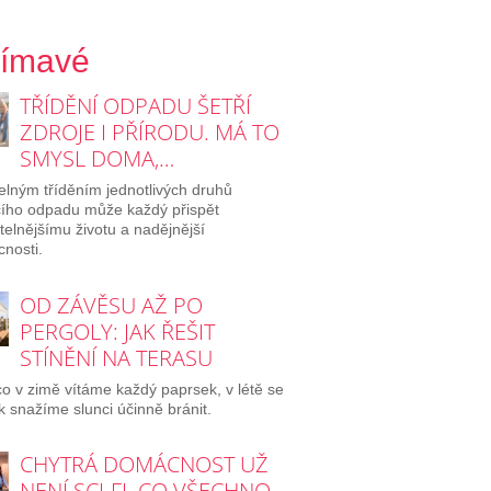
jímavé
TŘÍDĚNÍ ODPADU ŠETŘÍ
ZDROJE I PŘÍRODU. MÁ TO
SMYSL DOMA,…
elným tříděním jednotlivých druhů
ího odpadu může každý přispět
itelnějšímu životu a nadějnější
nosti.
OD ZÁVĚSU AŽ PO
PERGOLY: JAK ŘEŠIT
STÍNĚNÍ NA TERASU
o v zimě vítáme každý paprsek, v létě se
 snažíme slunci účinně bránit.
CHYTRÁ DOMÁCNOST UŽ
NENÍ SCI-FI. CO VŠECHNO