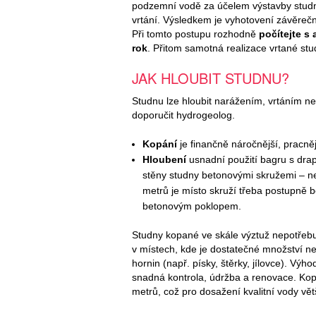
podzemní vodě za účelem výstavby studn
vrtání. Výsledkem je vyhotovení závěrečn
Při tomto postupu rozhodně
počítejte s
rok
. Přitom samotná realizace vrtané st
JAK HLOUBIT STUDNU?
Studnu lze hloubit narážením, vrtáním n
doporučit hydrogeolog.
Kopání
je finančně náročnější, pracněj
Hloubení
usnadní použití bagru s drap
stěny studny betonovými skružemi – ne
metrů je místo skruží třeba postupně 
betonovým poklopem.
Studny kopané ve skále výztuž nepotřebu
v místech, kde je dostatečné množství 
hornin (např. písky, štěrky, jílovce). Vý
snadná kontrola, údržba a renovace. Kop
metrů, což pro dosažení kvalitní vody vět