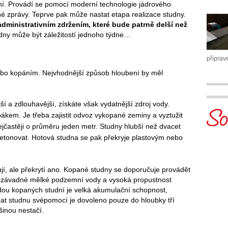
í. Provádí se pomocí moderní technologie jádrového
é zprávy. Teprve pak může nastat etapa realizace studny.
 administrativním zdržením, které bude patrně delší než
udny může být záležitostí jednoho týdne…
příprav
ebo kopáním. Nejvhodnější způsob hloubení by měl
ší a zdlouhavější, získáte však vydatnější zdroj vody.
ákem. Je třeba zajistit odvoz vykopané zeminy a vyztužit
jčastěji o průměru jeden metr. Studny hlubší než dvacet
betonovat. Hotová studna se pak překryje plastovým nebo
jí, ale překrytí ano. Kopané studny se doporučuje provádět
nezávadné mělké podzemní vody a vysoká propustnost
hodou kopaných studní je velká akumulační schopnost,
at studnu svépomocí je dovoleno pouze do hloubky tří
šinou nestačí.