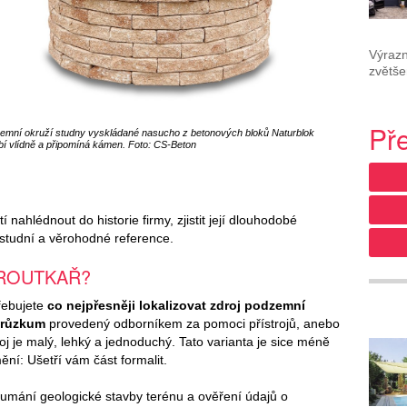
Výrazn
zvětše
Př
emní okruží studny vyskládané nasucho z betonových bloků Naturblok
í vlídně a připomíná kámen. Foto: CS-Beton
 nahlédnout do historie firmy, zjistit její dlouhodobé
tudní a věrohodné reference.
PROUTKAŘ?
třebujete
co nejpřesněji lokalizovat zdroj podzemní
průzkum
provedený odborníkem za pomoci přístrojů, anebo
roj je malý, lehký a jednoduchý. Tato varianta je sice méně
ní: Ušetří vám část formalit.
oumání geologické stavby terénu a ověření údajů o