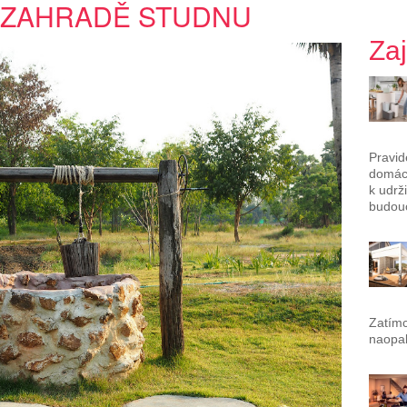
A ZAHRADĚ STUDNU
Za
Pravid
domác
k udrž
budouc
Zatímc
naopak