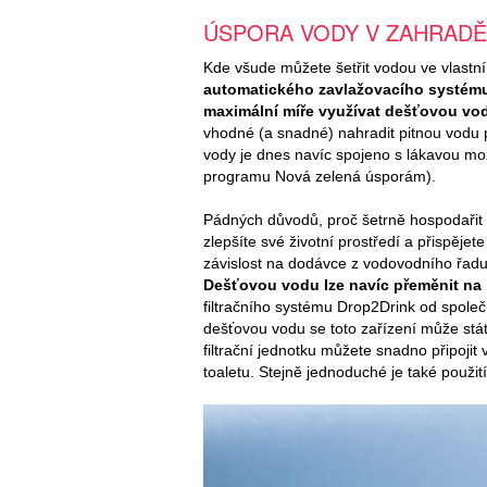
ÚSPORA VODY V ZAHRADĚ
Kde všude můžete šetřit vodou ve vlastn
automatického zavlažovacího systém
maximální míře využívat dešťovou vo
vhodné (a snadné) nahradit pitnou vodu
vody je dnes navíc spojeno s lákavou mož
programu Nová zelená úsporám).
Pádných důvodů, proč šetrně hospodařit 
zlepšíte své životní prostředí a přispějete
závislost na dodávce z vodovodního řadu.
Dešťovou vodu lze navíc přeměnit na
filtračního systému Drop2Drink od společ
dešťovou vodu se toto zařízení může st
filtrační jednotku můžete snadno připoji
toaletu. Stejně jednoduché je také použit