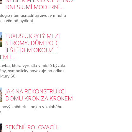
DNES UMÍ MODERNÍ…
logie nám usnadňují život v mnoha
ch včetně bydlení.
LUXUS UKRYTÝ MEZI
STROMY. DŮM POD
JEŠTĚDEM OKOUZLÍ
EM I…
avba, která vyrostla v místě bývalé
ičny, symbolicky navazuje na odkaz
ektury 60.
JAK NA REKONSTRUKCI
DOMU KROK ZA KROKEM
e nový začátek – nejen v koloběhu
.
SEKČNÍ, ROLOVACÍ I