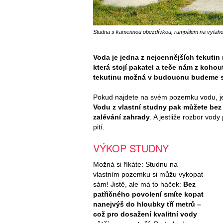
Studna s kamennou obezdívkou, rumpálem na vytahov
Voda je jedna z nejcennějších tekutin
která stojí pakatel a teče nám z koho
tekutinu možná v budoucnu budeme s
Pokud najdete na svém pozemku vodu, je t
Vodu z vlastní studny pak můžete bez
zalévání zahrady
. A jestliže rozbor vody
pití.
VÝKOP STUDNY
Možná si říkáte: Studnu na
vlastním pozemku si můžu vykopat
sám! Jistě, ale má to háček:
Bez
patřičného povolení smíte kopat
nanejvýš do hloubky tří metrů –
což pro dosažení kvalitní vody