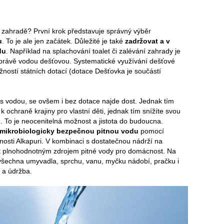
í zahradě? První krok představuje správný výběr
u
. To je ale jen začátek. Důležité je také
zadržovat a v
du
. Například na splachování toalet či zalévání zahrady je
 právě vodou dešťovou. Systematické využívání dešťové
ností státních dotací (dotace Dešťovka je součástí
s vodou, se ovšem i bez dotace najde dost. Jednak tím
 k ochraně krajiny pro vlastní děti, jednak tím snížíte svou
 To je neocenitelná možnost a jistota do budoucna.
 mikrobiologicky bezpečnou pitnou vodu
pomocí
nosti Alkapuri. V kombinaci s dostatečnou nádrží na
át plnohodnotným zdrojem pitné vody pro domácnost. Na
t všechna umyvadla, sprchu, vanu, myčku nádobí, pračku i
í a údržba.