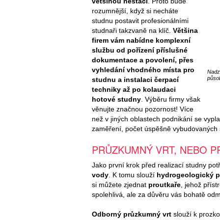
většinou nestačí
. Proto bude
rozumnější, když si necháte
studnu postavit profesionálními
studnaři takzvaně na klíč.
Většina
firem vám nabídne komplexní
službu od pořízení příslušné
dokumentace a povolení, přes
vyhledání vhodného místa pro
Nadz
působ
studnu a instalaci čerpací
techniky až po kolaudaci
hotové studny
. Výběru firmy však
věnujte značnou pozornost! Více
než v jiných oblastech podnikání se vyplatí
zaměření, počet úspěšně vybudovaných s
PRŮZKUMNÝ VRT, NEBO 
Jako první krok před realizací studny po
vody
. K tomu slouží
hydrogeologický 
si můžete zjednat
proutkaře
, jehož příst
spolehlivá, ale za důvěru vás bohatě odmě
Odborný průzkumný vrt
slouží k prozk