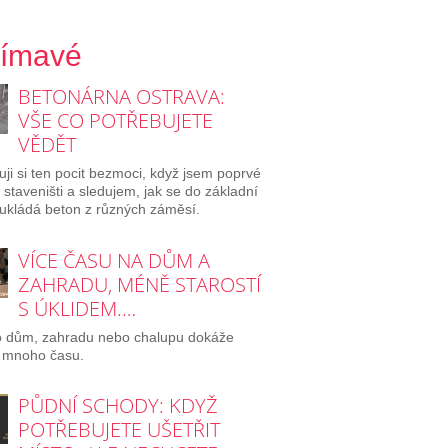
jímavé
BETONÁRNA OSTRAVA:
VŠE CO POTŘEBUJETE
VĚDĚT
ji si ten pocit bezmoci, když jsem poprvé
a staveništi a sledujem, jak se do základní
ukládá beton z různých záměsí.
VÍCE ČASU NA DŮM A
ZAHRADU, MÉNĚ STAROSTÍ
S ÚKLIDEM.…
o dům, zahradu nebo chalupu dokáže
 mnoho času.
PŮDNÍ SCHODY: KDYŽ
POTŘEBUJETE UŠETŘIT