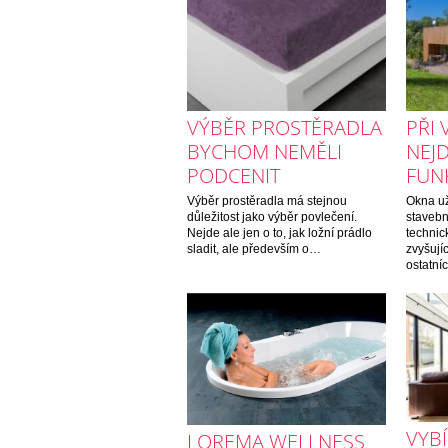
VÝBĚR PROSTĚRADLA
PŘI
BYCHOM NEMĚLI
NEJD
PODCENIT
FUN
Výběr prostěradla má stejnou
Okna už
důležitost jako výběr povlečení.
stavebn
Nejde ale jen o to, jak ložní prádlo
technic
sladit, ale především o…
zvyšují
ostatn
VYB
LOREMA WELLNESS