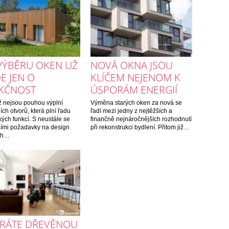
 VÝBĚRU OKEN UŽ
NOVÁ OKNA JSOU
E JEN O
KLÍČEM NEJENOM K
KČNOST
ÚSPORÁM ENERGIÍ
 nejsou pouhou výplní
Výměna starých oken za nová se
ích otvorů, která plní řadu
řadí mezi jedny z nejtěžších a
kých funkcí. S neustále se
finančně nejnáročnějších rozhodnutí
cími požadavky na design
při rekonstrukci bydlení. Přitom již…
ích…
ÍRÁTE DŘEVĚNOU