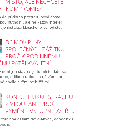
MÍSTO, ALE NECHCETE
AT KOMPROMISY
p do půdního prostoru bývá často
ckou nutností, ale ne každý interiér
je instalaci klasického schodiště.
DOMOV PLNÝ
SPOLEČNÝCH ZÁŽITKŮ:
PROČ K RODINNÉMU
NU PATŘÍ KVALITNÍ…
není jen stavba, je to místo, kde se
áme, sdílíme radosti a užíváme si
né chvíle s těmi nejbližšími.
KONEC HLUKU I STRACHU
Z VLOUPÁNÍ: PROČ
VYMĚNIT VSTUPNÍ DVEŘE…
e tradičně časem dovolených, odpočinku
ování.