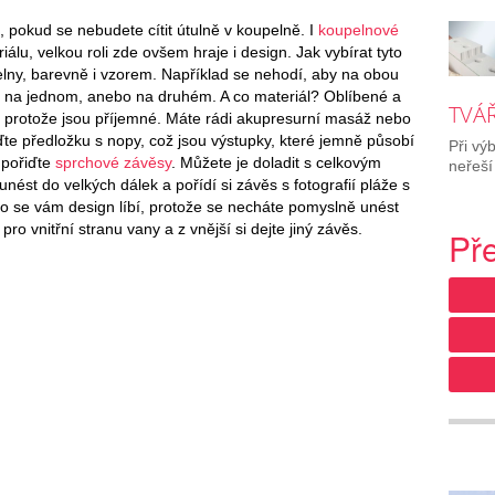
, pokud se nebudete cítit útulně v koupelně. I
koupelnové
álu, velkou roli zde ovšem hraje i design. Jak vybírat tyto
elny, barevně i vzorem. Například se nehodí, aby na obou
uď na jednom, anebo na druhém. A co materiál? Oblíbené a
TVÁŘ
i, protože jsou příjemné. Máte rádi akupresurní masáž nebo
ďte předložku s nopy, což jsou výstupky, které jemně působí
Při vý
 pořiďte
sprchové závěsy
. Můžete je doladit s celkovým
neřeší
ést do velkých dálek a pořídí si závěs s fotografií pláže s
to se vám design líbí, protože se necháte pomyslně unést
ro vnitřní stranu vany a z vnější si dejte jiný závěs.
Př