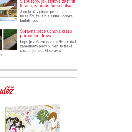
3 způsoby, jak stylově zastínit
terasu, zahradu nebo balkon
Jaro je už v plném proudu a dalo
by se říci, že léto a s ním i vysoké
teploty jsou…
Správná péče uchová krásu
přírodního dřeva
Lépe je začít včas, ale oživit se dá i
zanedbaný povrch. Není to těžké,
chce to jen použít správný
ek.