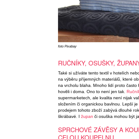
foto Pixabay
RUČNÍKY, OSUŠKY, ŽUPAN
Také si užíváte tento textil v hotelích ne
na výběru příjemných materiálů, které obl
na vrcholu blaha. Mnoho lidí proto často 
hověli i doma. Ono to není jen tak.
Ruční
supermarketech, ale kvalita není nijak v
složením či organickou bavlnou. Lepší je
prodejem tohoto zboží zabývá dlouhé roky
škrábavé. I
župan
či osuška mohou být jak
SPRCHOVÉ ZÁVĚSY A KO
CELOU KOUPELNU