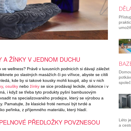
DĚL
Přístu
prakti
umožňu
Y A ŽÍNKY V JEDNOM DUCHU
BAZÉ
bo ve wellness? Právě v luxusních podnicích si dávají záležet
Domov 
éknete po slastných masážích či po vířivce, abyste se cítili
potkáv
hledá, kde by si takové kousky mohli koupit, aby si v nich
společ
ky
,
osušky
nebo
žínky
se sice prodávají leckde, dokonce i v
alná, i když se třeba tyto produkty pyšní bambusovým
 vsadit na specializovaného prodejce, který se výrobou a
. Pamatujte, že klasické froté nemusí být tvrdé a
o peřinka, z příjemného materiálu, který hladí.
Léto j
UPELNOVÉ PŘEDLOŽKY POVZNESOU
a cest