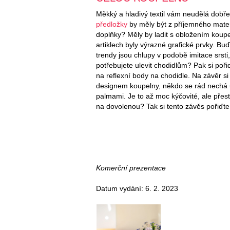
Měkký a hladivý textil vám neudělá dobře
předložky
by měly být z příjemného materi
doplňky? Měly by ladit s obložením koup
artiklech byly výrazné grafické prvky. B
trendy jsou chlupy v podobě imitace srst
potřebujete ulevit chodidlům? Pak si poři
na reflexní body na chodidle. Na závěr si
designem koupelny, někdo se rád nechá un
palmami. Je to až moc kýčovité, ale přes
na dovolenou? Tak si tento závěs pořiďte p
Komerční prezentace
Datum vydání: 6. 2. 2023