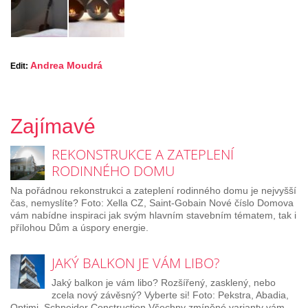
Andrea Moudrá
Edit:
Zajímavé
REKONSTRUKCE A ZATEPLENÍ
RODINNÉHO DOMU
Na pořádnou rekonstrukci a zateplení rodinného domu je nejvyšší
čas, nemyslíte? Foto: Xella CZ, Saint-Gobain Nové číslo Domova
vám nabídne inspiraci jak svým hlavním stavebním tématem, tak i
přílohou Dům a úspory energie.
JAKÝ BALKON JE VÁM LIBO?
Jaký balkon je vám libo? Rozšířený, zasklený, nebo
zcela nový závěsný? Vyberte si! Foto: Pekstra, Abadia,
Optimi, Schneider Construction Všechny zmíněné varianty vám