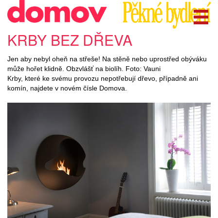
KRBY BEZ DŘEVA
Jen aby nebyl oheň na střeše! Na stěně nebo uprostřed obýváku
může hořet klidně. Obzvlášť na biolíh. Foto: Vauni
Krby, které ke svému provozu nepotřebují dřevo, případně ani
komín, najdete v novém čísle Domova.