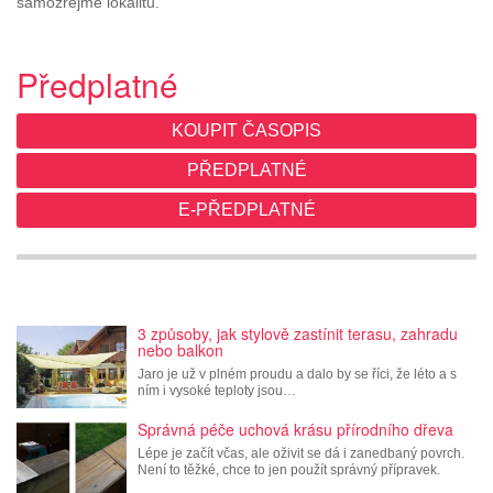
samozřejmě lokalitu.
Předplatné
KOUPIT ČASOPIS
PŘEDPLATNÉ
E-PŘEDPLATNÉ
3 způsoby, jak stylově zastínit terasu, zahradu
nebo balkon
Jaro je už v plném proudu a dalo by se říci, že léto a s
ním i vysoké teploty jsou…
Správná péče uchová krásu přírodního dřeva
Lépe je začít včas, ale oživit se dá i zanedbaný povrch.
Není to těžké, chce to jen použít správný přípravek.