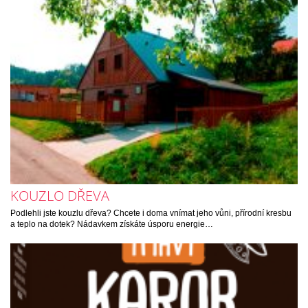
KOUZLO DŘEVA
Podlehli jste kouzlu dřeva? Chcete i doma vnímat jeho vůni, přírodní kresbu
a teplo na dotek? Nádavkem získáte úsporu energie…