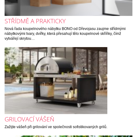
STŘÍDMĚ A PRAKTICKY
Nová řada koupelnového nábytku BONO od Dřevojasu zaujme střídmými
nábytkovými tvary, dvířky, která přesahují tělo koupelnové skříňky, čímž
vytvářejí skrytou…
GRILOVACÍ VÁŠEŇ
Zažijte vášeň při grilování ve společnosti sofistikovaných grilů.