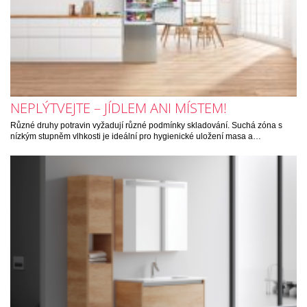
NEPLÝTVEJTE – JÍDLEM ANI MÍSTEM!
Různé druhy potravin vyžadují různé podmínky skladování. Suchá zóna s
nízkým stupněm vlhkosti je ideální pro hygienické uložení masa a…