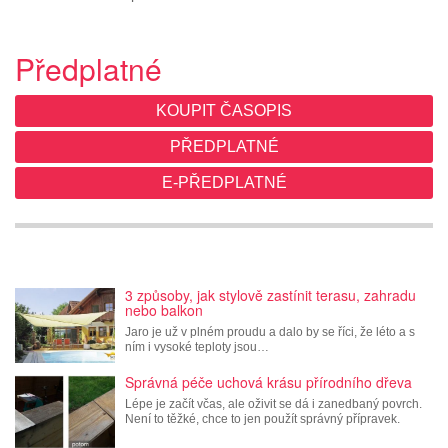
Předplatné
KOUPIT ČASOPIS
PŘEDPLATNÉ
E-PŘEDPLATNÉ
3 způsoby, jak stylově zastínit terasu, zahradu
nebo balkon
Jaro je už v plném proudu a dalo by se říci, že léto a s
ním i vysoké teploty jsou…
Správná péče uchová krásu přírodního dřeva
Lépe je začít včas, ale oživit se dá i zanedbaný povrch.
Není to těžké, chce to jen použít správný přípravek.