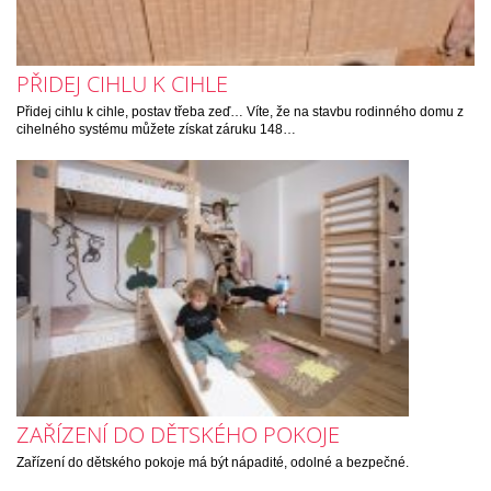
PŘIDEJ CIHLU K CIHLE
Přidej cihlu k cihle, postav třeba zeď… Víte, že na stavbu rodinného domu z
cihelného systému můžete získat záruku 148…
ZAŘÍZENÍ DO DĚTSKÉHO POKOJE
Zařízení do dětského pokoje má být nápadité, odolné a bezpečné.