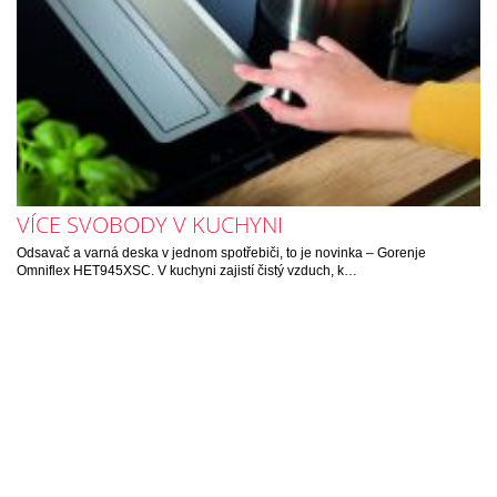
VÍCE SVOBODY V KUCHYNI
Odsavač a varná deska v jednom spotřebiči, to je novinka – Gorenje
Omniflex HET945XSC. V kuchyni zajistí čistý vzduch, k…