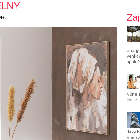
ELNY
Za
idle.
energe
venkov
společ
Vůně s
line z t
Jaký b
nebo z