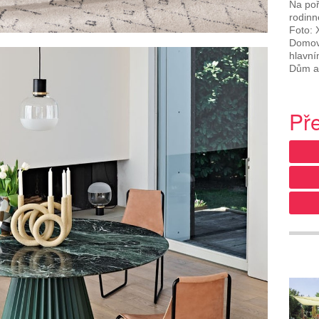
Na poř
rodinn
Foto: 
Domova
hlavní
Dům a 
Př