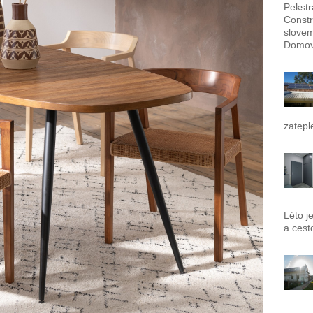
Pekstr
Constr
slovem
Domov
zatepl
Léto j
a cest