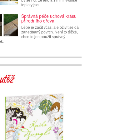
by se říci, že léto a s ním i vysoké
teploty jsou…
Správná péče uchová krásu
přírodního dřeva
Lépe je začít včas, ale oživit se dá i
zanedbaný povrch. Není to těžké,
chce to jen použít správný
ek.