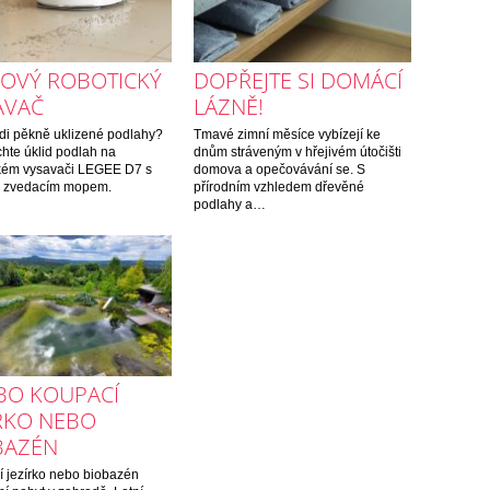
LOVÝ ROBOTICKÝ
DOPŘEJTE SI DOMÁCÍ
AVAČ
LÁZNĚ!
di pěkně uklizené podlahy?
Tmavé zimní měsíce vybízejí ke
hte úklid podlah na
dnům stráveným v hřejivém útočišti
ckém vysavači LEGEE D7 s
domova a opečovávání se. S
m zvedacím mopem.
přírodním vzhledem dřevěné
podlahy a…
IBO KOUPACÍ
ÍRKO NEBO
BAZÉN
 jezírko nebo biobazén