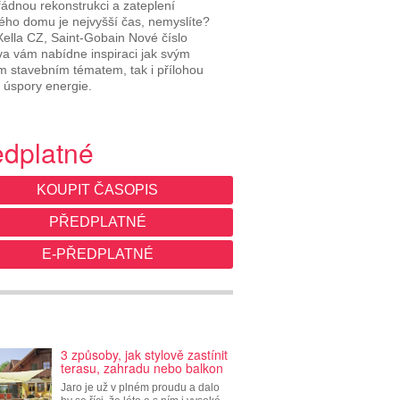
ádnou rekonstrukci a zateplení
ého domu je nejvyšší čas, nemyslíte?
Xella CZ, Saint-Gobain Nové číslo
 vám nabídne inspiraci jak svým
m stavebním tématem, tak i přílohou
úspory energie.
edplatné
KOUPIT ČASOPIS
PŘEDPLATNÉ
E-PŘEDPLATNÉ
3 způsoby, jak stylově zastínit
terasu, zahradu nebo balkon
Jaro je už v plném proudu a dalo