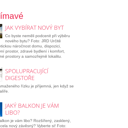
jímavé
JAK VYBÍRAT NOVÝ BYT
Co byste neměli podcenit při výběru
nového bytu? Foto: JRD Určitě
tickou náročnost domu, dispozici,
ní prostor, zdravé bydlení i komfort,
né prostory a samozřejmě lokalitu.
SPOLUPRACUJÍCÍ
DIGESTOŘE
maženého řízku je příjemná, jen když se
alíře.
JAKÝ BALKON JE VÁM
LIBO?
alkon je vám libo? Rozšířený, zasklený,
cela nový závěsný? Vyberte si! Foto: