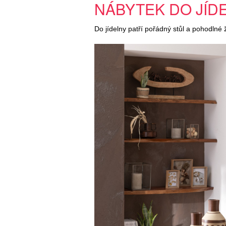
NÁBYTEK DO JÍD
Do jídelny patří pořádný stůl a pohodlné ž