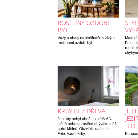
ROSTLINY OZDOBÍ
STY
BYT
VYS
Vázy a obaly na květináče s živými
Máte rá
rostlinami ozdobí byt.
Pak nec
roboti
chytrý
KRBY BEZ DŘEVA
JE L
JEZ
Jen aby nebyl oheň na střeše! Na
stěně nebo uprostřed obýváku může
BIO
hořet klidně. Obzvlášť na biolíh.
Foto: Vauni Krby,…
Koupací