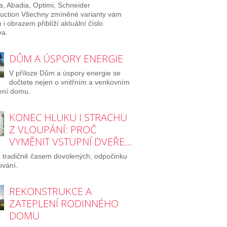
a, Abadia, Optimi, Schneider
uction Všechny zmíněné varianty vám
 i obrazem přiblíží aktuální číslo
a.
DŮM A ÚSPORY ENERGIE
V příloze Dům a úspory energie se
dočtete nejen o vnitřním a venkovním
ení domu.
KONEC HLUKU I STRACHU
Z VLOUPÁNÍ: PROČ
VYMĚNIT VSTUPNÍ DVEŘE…
e tradičně časem dovolených, odpočinku
ování.
REKONSTRUKCE A
ZATEPLENÍ RODINNÉHO
DOMU