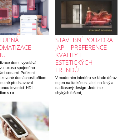
TUPNÁ
STAVEBNÍ POUZDRA
OMATIZACE
JAP – PREFERENCE
MU
KVALITY I
ESTETICKÝCH
tizace domu vyvolává
vu luxusu spojeného
TRENDŮ
ými cenami. Pořízení
izované domácnosti přitom
V moderním interiéru se klade důraz
nutně představovat
nejen na funkčnost, ale i na čistý a
pnou investici. HDL
nadčasový design. Jedním z
ion s.r.o.…
chytrých řešení,…