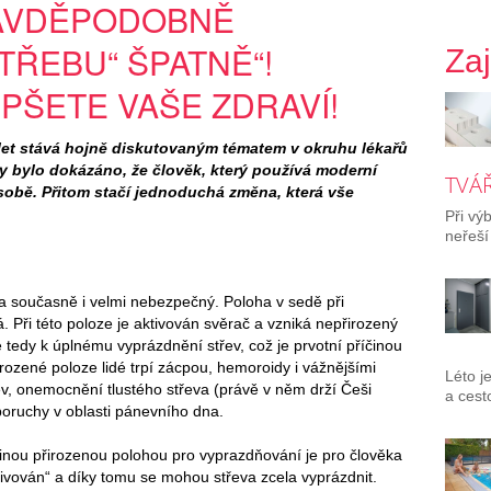
RAVDĚPODOBNĚ
TŘEBU“ ŠPATNĚ“!
Za
PŠETE VAŠE ZDRAVÍ!
let stává hojně diskutovaným tématem v okruhu lékařů
 bylo dokázáno, že člověk, který používá moderní
TVÁŘ
sobě. Přitom stačí jednoduchá změna, která vše
Při vý
neřeší
 a současně i velmi nebezpečný. Poloha v sedě při
. Při této poloze je aktivován svěrač a vzniká nepřirozený
tedy k úplnému vyprázdnění střev, což je prvotní příčinou
ozené poloze lidé trpí zácpou, hemoroidy i vážnějšími
Léto j
v, onemocnění tlustého střeva (právě v něm drží Češi
a cest
 poruchy v oblasti pánevního dna.
 jedinou přirozenou polohou pro vyprazdňování je pro člověka
ktivován“ a díky tomu se mohou střeva zcela vyprázdnit.