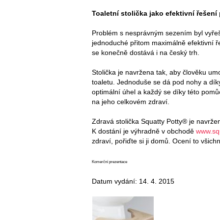
Toaletní stolička jako efektivní řešen
Problém s nesprávným sezením byl vyřeš
jednoduché přitom maximálně efektivní ř
se konečně dostává i na český trh.
Stolička je navržena tak, aby člověku umo
toaletu. Jednoduše se dá pod nohy a díky
optimální úhel a každý se díky této pom
na jeho celkovém zdraví.
Zdravá stolička Squatty Potty® je navržen
K dostání je výhradně v obchodě
www.squ
zdraví, pořiďte si ji domů. Ocení to všich
Komerční prezentace
Datum vydání: 14. 4. 2015