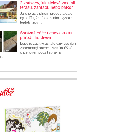
3 způsoby, jak stylově zastínit
terasu, zahradu nebo balkon
Jaro je už v plném proudu a dalo
by se říci, že léto a s ním i vysoké
teploty jsou…
Správná péče uchová krásu
přírodního dřeva
Lépe je začít včas, ale oživit se dá i
zanedbaný povrch. Není to těžké,
chce to jen použít správný
ek.