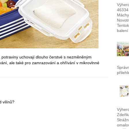
Výherc
46334
Máchy
Novotn
Tentok
balení
 potraviny uchovají dlouho čerstvé s nezměněným
ání, ale také pro zamrazování a ohřívání v mikrovlnné
Správ
přileh
d vilínů?
Výherc
Zdeňka
Strážn
omalov