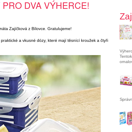
 PRO DVA VÝHERCE!
Za
náta Zajíčková z Bílovce. Gratulujeme!
 praktické a vkusné dózy, které mají těsnící kroužek a čtyři
Výherc
Tentok
omalov
Správn