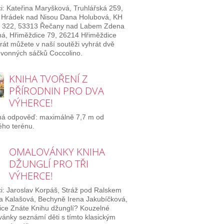
i: Kateřina Maryšková, Truhlářská 259,
 Hrádek nad Nisou Dana Holubová, KH
 322, 53313 Řečany nad Labem Zdena
á, Hřiměždice 79, 26214 Hřiměždice
rát můžete v naší soutěži vyhrát dvě
 vonných sáčků Coccolino.
KNIHA TVOŘENÍ Z
PŘÍRODNIN PRO DVA
VÝHERCE!
ná odpověď: maximálně 7,7 m od
lého terénu.
OMALOVÁNKY KNIHA
DŽUNGLÍ PRO TŘI
VÝHERCE!
i: Jaroslav Korpáš, Stráž pod Ralskem
 Kalašová, Bechyně Irena Jakubíčková,
ice Znáte Knihu džunglí? Kouzelné
ánky seznámí děti s tímto klasickým