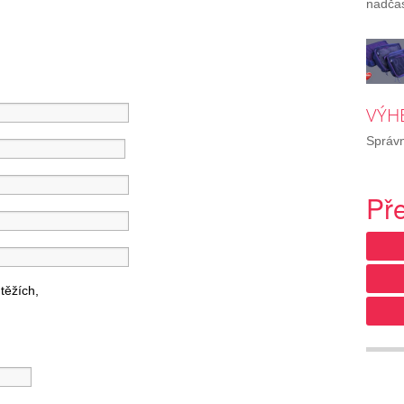
nadča
VÝH
Správn
Př
těžích,