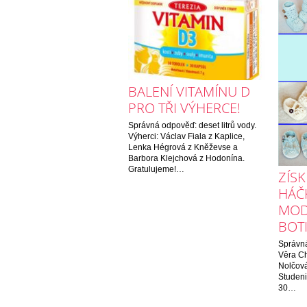
BALENÍ VITAMÍNU D
PRO TŘI VÝHERCE!
Správná odpověď: deset litrů vody.
Výherci: Václav Fiala z Kaplice,
Lenka Hégrová z Kněževse a
Barbora Klejchová z Hodonína.
Gratulujeme!…
ZÍSK
HÁČ
MOD
BOTI
Správná
Věra Ch
Nolčová
Studeni
30…