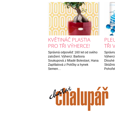
KVĚTINÁČ PLASTIA
PLE
PRO TŘI VÝHERCE!
TŘI 
Správná odpověď: 160 let od svého
Správná
založení. Výherci: Barbora
Výherci
Soukupová z Mladé Boleslavi, Hana
Dlouhé 
Zaplítalová z Poličky a hynek
Strážni
Semen…
Pohoře