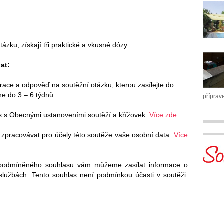
ázku, získají tři praktické a vkusné dózy.
at:
trace a odpověď na soutěžní otázku, kterou zasílejte do
e do 3 – 6 týdnů.
příprav
s s Obecnými ustanoveními soutěží a křížovek.
Více zde.
 zpracovávat pro účely této soutěže vaše osobní data.
Více
podmíněného souhlasu vám můžeme zasílat informace o
 službách. Tento souhlas není podmínkou účasti v soutěži.