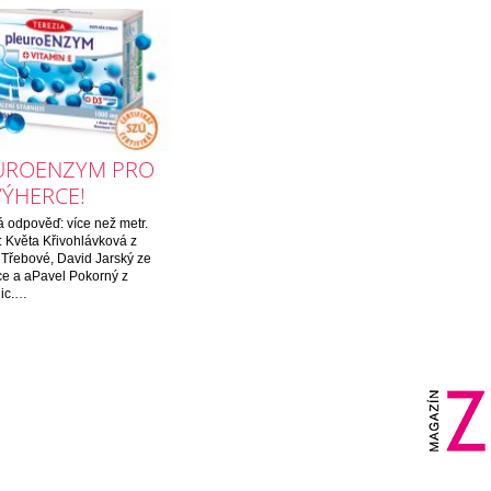
UROENZYM PRO
VÝHERCE!
 odpověď: více než metr.
: Květa Křivohlávková z
Třebové, David Jarský ze
ce a aPavel Pokorný z
lic.…