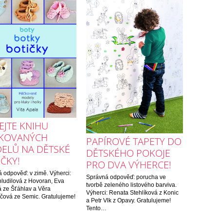
EJTE KNIHU
KOVANÝCH
PAPÍROVÉ TAPETY DO
ELŮ NA DĚTSKÉ
DĚTSKÉHO POKOJE
ČKY!
PRO DVA VÝHERCE!
 odpověď: v zimě. Výherci:
Správná odpověď: porucha ve
ludilová z Hovoran, Eva
tvorbě zeleného listového barviva.
 ze Šťáhlav a Věra
Výherci: Renata Stehlíková z Konic
čová ze Semic. Gratulujeme!
a Petr Vlk z Opavy. Gratulujeme!
Tento…