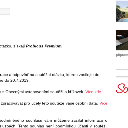
otázku, získají
Probicus Premium
.
příprav
trace a odpověď na soutěžní otázku, kterou zasílejte do
ne do 20.7.2019.
s s Obecnými ustanoveními soutěží a křížovek.
Více zde.
 zpracovávat pro účely této soutěže vaše osobní data.
Více
podmíněného souhlasu vám můžeme zasílat informace o
 službách. Tento souhlas není podmínkou účasti v soutěži.