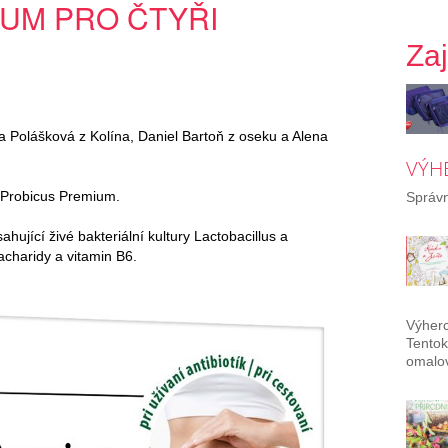
UM PRO ČTYŘI
Za
a Polášková z Kolína, Daniel Bartoň z oseku a Alena
VÝH
t Probicus Premium.
Správn
ující živé bakteriální kultury Lactobacillus a
acharidy a vitamin B6.
Výherc
Tentok
omalov