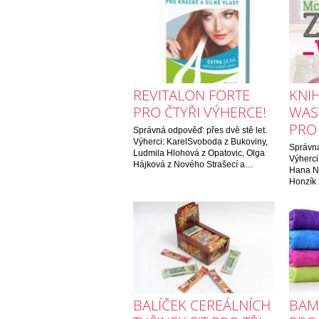
REVITALON FORTE
KNI
PRO ČTYŘI VÝHERCE!
WAS
PRO 
Správná odpověď: přes dvě stě let.
Výherci: KarelSvoboda z Bukoviny,
Správná
Ludmila Hlohová z Opatovic, Olga
Výherci:
Hájková z Nového Strašecí a…
Hana Ne
Honzík
BALÍČEK CEREÁLNÍCH
BAM