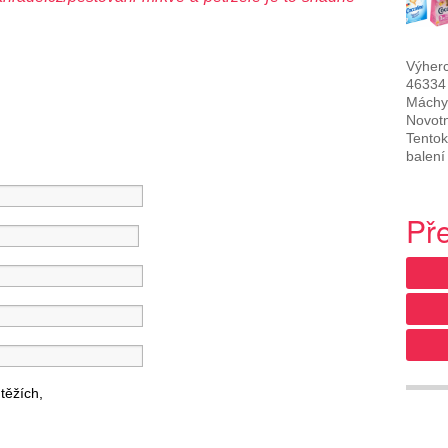
Výherc
46334
Máchy
Novotn
Tentok
balení
Př
těžích,