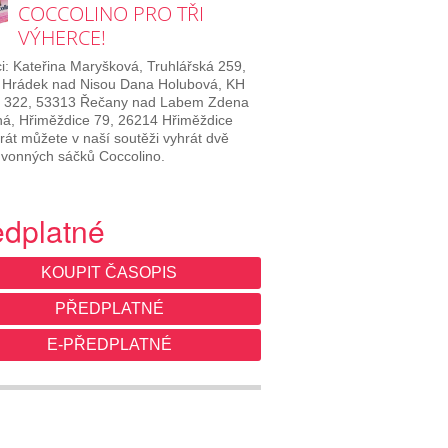
COCCOLINO PRO TŘI
VÝHERCE!
i: Kateřina Maryšková, Truhlářská 259,
 Hrádek nad Nisou Dana Holubová, KH
 322, 53313 Řečany nad Labem Zdena
á, Hřiměždice 79, 26214 Hřiměždice
rát můžete v naší soutěži vyhrát dvě
 vonných sáčků Coccolino.
edplatné
KOUPIT ČASOPIS
PŘEDPLATNÉ
E-PŘEDPLATNÉ