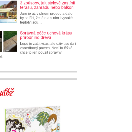
3 způsoby, jak stylově zastínit
terasu, zahradu nebo balkon
Jaro je už v plném proudu a dalo
by se říci, že léto a s ním i vysoké
teploty jsou…
Správná péče uchová krásu
přírodního dřeva
Lépe je začít včas, ale oživit se dá i
zanedbaný povrch. Není to těžké,
chce to jen použít správný
ek.