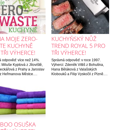
HA MOJE ZERO-
KUCHYŇSKÝ NŮŽ
TE KUCHYNĚ
TREND ROYAL 5 PRO
TŘI VÝHERCE!
TŘI VÝHERCE!
 odpověď: více než 14%.
Správná odpověď: v roce 1997.
 Miluše Kyptová z Jíloviště,
Výherci: Zdeněk Vittiš z Bohutína,
ckářová z Prahy a Jaroslav
Hana Běláková z Valašských
 z Heřmanova Městce.…
Klobouků a Filip Vyskočil z Plzně.…
BOO OSUŠKA