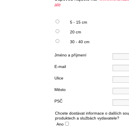
ale
5 - 15 cm
20 cm
30 - 40 cm
Jméno a příjmení
E-mail
Ulice
Město
PSČ
Chcete dostávat informace o dalších sou
produktech a službách vydavatele?
Ano