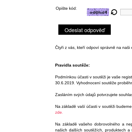
Opište kód:
Odeslat odpověď
Čtyři z vás, kteří odpoví správně na naši 
Pravidla soutěže:
Podmínkou účasti v soutěži je vaše regis
30.6.2019. Vyhodnocení soutěže proběh
Zasláním svých údajů potvrzujete souhla
Na základě vaší účasti v soutěži budeme
zde.
Na základě vašeho dobrovolného a ne
našich dalších soutěžích, produktech a