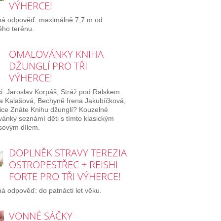
VÝHERCE!
ná odpověď: maximálně 7,7 m od
lého terénu.
OMALOVÁNKY KNIHA
DŽUNGLÍ PRO TŘI
VÝHERCE!
i: Jaroslav Korpáš, Stráž pod Ralskem
 Kalašová, Bechyně Irena Jakubíčková,
ice Znáte Knihu džunglí? Kouzelné
ánky seznámí děti s tímto klasickým
sovým dílem.
DOPLNĚK STRAVY TEREZIA
OSTROPESTŘEC + REISHI
FORTE PRO TŘI VÝHERCE!
á odpověď: do patnácti let věku.
VONNÉ SÁČKY