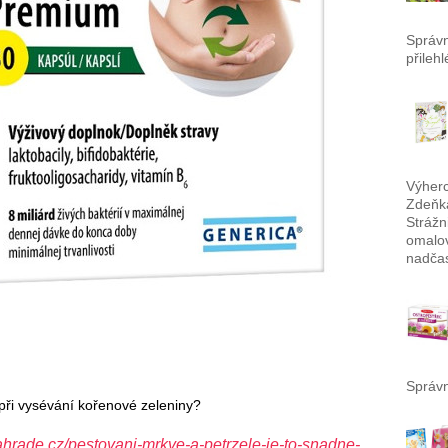
Správ
přileh
Výherc
Zdeňka
Strážn
omalov
nadča
Správn
při vysévání kořenové zeleniny?
hrade.cz/pestovani-mrkve-a-petrzele-je-to-snadne-