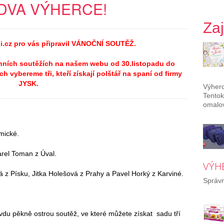
DVA VÝHERCE!
Za
.cz pro vás připravil VÁNOČNÍ SOUTĚŽ.
enních soutěžích na našem webu od 30.listopadu do
h vybereme tři, kteří získají polštář na spaní od firmy
JYSK.
Výherc
Tentok
omalov
mické.
arel Toman z Úval.
VÝH
 z Písku, Jitka Holešová z Prahy a Pavel Horký z Karviné.
Správn
vdu pěkně ostrou soutěž, ve které můžete získat sadu tří