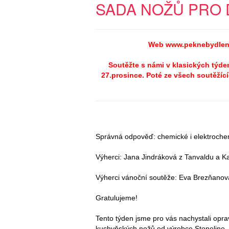
SADA NOŽŮ PRO 
Web www.peknebydleni
Soutěžte s námi v klasických týd
27.prosince. Poté ze všech soutěžícíc
Správná odpověď: chemické i elektroche
Výherci: Jana Jindráková z Tanvaldu a K
Výherci vánoční soutěže: Eva Brezňanová
Gratulujeme!
Tento týden jsme pro vás nachystali opra
kuchyňských nožů od výrobce Stoneline.