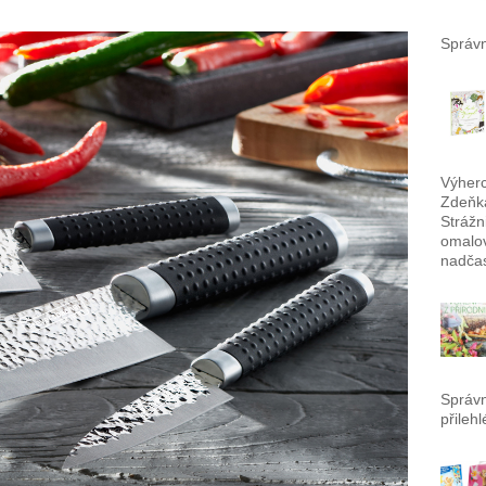
Správn
Výherc
Zdeňka
Strážn
omalov
nadča
Správ
přileh