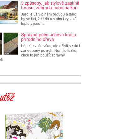
3 způsoby, jak stylově zastínit
terasu, zahradu nebo balkon
Jaro je už v plném proudu a dalo
by se říci, že léto a s ním i vysoké
teploty jsou…
Správná péče uchová krásu
přírodního dřeva
Lépe je začít včas, ale oživit se dá i
zanedbaný povrch. Není to těžké,
chce to jen použít správný
ek.