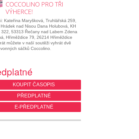
COCCOLINO PRO TŘI
VÝHERCE!
i: Kateřina Maryšková, Truhlářská 259,
 Hrádek nad Nisou Dana Holubová, KH
 322, 53313 Řečany nad Labem Zdena
á, Hřiměždice 79, 26214 Hřiměždice
rát můžete v naší soutěži vyhrát dvě
 vonných sáčků Coccolino.
edplatné
KOUPIT ČASOPIS
PŘEDPLATNÉ
E-PŘEDPLATNÉ