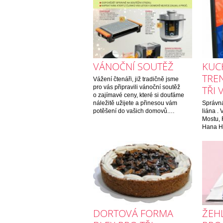
VÁNOČNÍ SOUTĚŽ
KUC
TRE
Vážení čtenáři, již tradičně jsme
pro vás připravili vánoční soutěž
TŘI 
o zajímavé ceny, které si doufáme
náležitě užijete a přinesou vám
Správná
potěšení do vašich domovů.…
liána . 
Mostu, 
Hana H
DORTOVÁ FORMA
ŽEHL