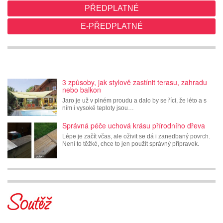
PŘEDPLATNÉ
E-PŘEDPLATNÉ
3 způsoby, jak stylově zastínit terasu, zahradu
nebo balkon
Jaro je už v plném proudu a dalo by se říci, že léto a s
ním i vysoké teploty jsou…
Správná péče uchová krásu přírodního dřeva
Lépe je začít včas, ale oživit se dá i zanedbaný povrch.
Není to těžké, chce to jen použít správný přípravek.