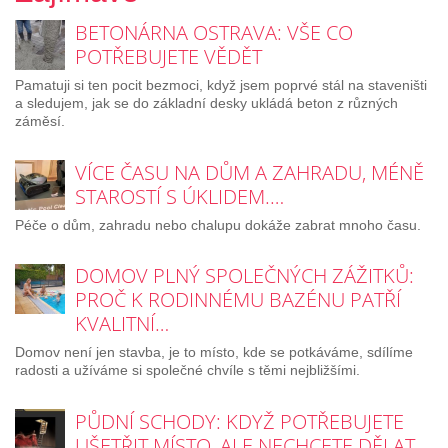
BETONÁRNA OSTRAVA: VŠE CO
POTŘEBUJETE VĚDĚT
Pamatuji si ten pocit bezmoci, když jsem poprvé stál na staveništi
a sledujem, jak se do základní desky ukládá beton z různých
záměsí.
VÍCE ČASU NA DŮM A ZAHRADU, MÉNĚ
STAROSTÍ S ÚKLIDEM.…
Péče o dům, zahradu nebo chalupu dokáže zabrat mnoho času.
DOMOV PLNÝ SPOLEČNÝCH ZÁŽITKŮ:
PROČ K RODINNÉMU BAZÉNU PATŘÍ
KVALITNÍ…
Domov není jen stavba, je to místo, kde se potkáváme, sdílíme
radosti a užíváme si společné chvíle s těmi nejbližšími.
PŮDNÍ SCHODY: KDYŽ POTŘEBUJETE
UŠETŘIT MÍSTO, ALE NECHCETE DĚLAT