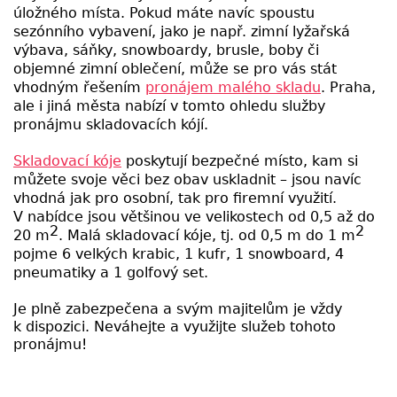
úložného místa. Pokud máte navíc spoustu
sezónního vybavení, jako je např. zimní lyžařská
výbava, sáňky, snowboardy, brusle, boby či
objemné zimní oblečení, může se pro vás stát
vhodným řešením
pronájem malého skladu
. Praha,
ale i jiná města nabízí v tomto ohledu služby
pronájmu skladovacích kójí.
Skladovací kóje
poskytují bezpečné místo, kam si
můžete svoje věci bez obav uskladnit – jsou navíc
vhodná jak pro osobní, tak pro firemní využití.
V nabídce jsou většinou ve velikostech od 0,5 až do
2
2
20 m
. Malá skladovací kóje, tj. od 0,5 m do 1 m
pojme 6 velkých krabic, 1 kufr, 1 snowboard, 4
pneumatiky a 1 golfový set.
Je plně zabezpečena a svým majitelům je vždy
k dispozici. Neváhejte a využijte služeb tohoto
pronájmu!