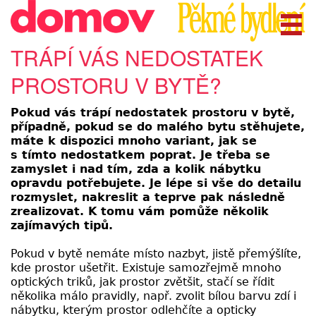
TRÁPÍ VÁS NEDOSTATEK
PROSTORU V BYTĚ?
Pokud vás trápí nedostatek prostoru v bytě,
případně, pokud se do malého bytu stěhujete,
máte k dispozici mnoho variant, jak se
s tímto nedostatkem poprat. Je třeba se
zamyslet i nad tím, zda a kolik nábytku
opravdu potřebujete. Je lépe si vše do detailu
rozmyslet, nakreslit a teprve pak následně
zrealizovat. K tomu vám pomůže několik
zajímavých tipů.
Pokud v bytě nemáte místo nazbyt, jistě přemýšlíte,
kde prostor ušetřit. Existuje samozřejmě mnoho
optických triků, jak prostor zvětšit, stačí se řídit
několika málo pravidly, např. zvolit bílou barvu zdí i
nábytku, kterým prostor odlehčíte a opticky