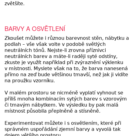
zvětšíte.
BARVY A OSVĚTLENÍ
Zkoušet můžete i různou barevnost stěn, nábytku a
podlah – vše však volte v podobě světlých
neutrálních tónů. Nejste-li zrovna příznivci
neutrálních barev a máte-li raději syté odstíny,
zkuste je využít například při zvýraznění výklenku
v místnosti. Myslete však na to, že barva nanesená
přímo na zeď bude většinou tmavší, než jak ji vidíte
na proužku vzorníku.
V malém prostoru se nicméně vyplatí vyhnout se
příliš mnoha kombinacím sytých barev s vzorovým
či tmavým nábytkem. Ve výsledku by pak malá
místnost působila přeplněně a stísněně.
Experimentovat můžete i s osvětlením, které při
správném uspořádání zjemní barvy a vyvolá tak
dojem většího prostoru.