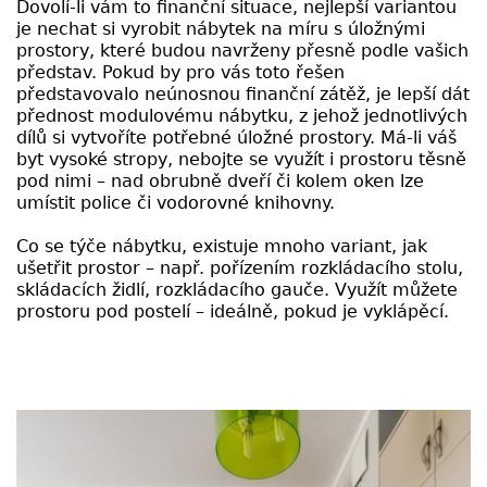
Dovolí-li vám to finanční situace, nejlepší variantou
je nechat si vyrobit nábytek na míru s úložnými
prostory, které budou navrženy přesně podle vašich
představ. Pokud by pro vás toto řešen
představovalo neúnosnou finanční zátěž, je lepší dát
přednost modulovému nábytku, z jehož jednotlivých
dílů si vytvoříte potřebné úložné prostory. Má-li váš
byt vysoké stropy, nebojte se využít i prostoru těsně
pod nimi – nad obrubně dveří či kolem oken lze
umístit police či vodorovné knihovny.
Co se týče nábytku, existuje mnoho variant, jak
ušetřit prostor – např. pořízením rozkládacího stolu,
skládacích židlí, rozkládacího gauče. Využít můžete
prostoru pod postelí – ideálně, pokud je vyklápěcí.