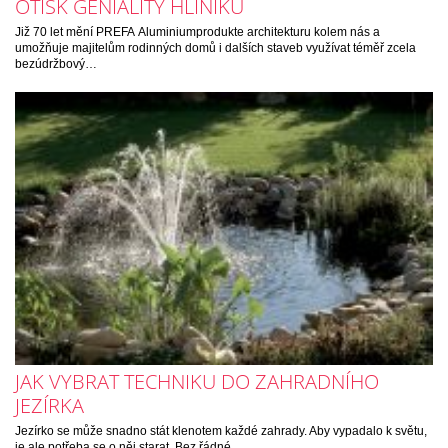
OTISK GENIALITY HLINÍKU
Již 70 let mění PREFA Aluminiumprodukte architekturu kolem nás a
umožňuje majitelům rodinných domů i dalších staveb využívat téměř zcela
bezúdržbový…
JAK VYBRAT TECHNIKU DO ZAHRADNÍHO
JEZÍRKA
Jezírko se může snadno stát klenotem každé zahrady. Aby vypadalo k světu,
je ale potřeba se o něj starat. Bez řádné…