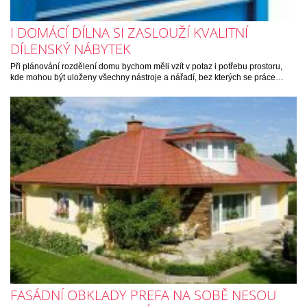
I DOMÁCÍ DÍLNA SI ZASLOUŽÍ KVALITNÍ
DÍLENSKÝ NÁBYTEK
Při plánování rozdělení domu bychom měli vzít v potaz i potřebu prostoru,
kde mohou být uloženy všechny nástroje a nářadí, bez kterých se práce…
FASÁDNÍ OBKLADY PREFA NA SOBĚ NESOU