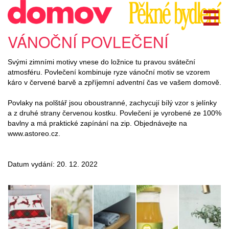
VÁNOČNÍ POVLEČENÍ
Svými zimními motivy vnese do ložnice tu pravou sváteční
atmosféru. Povlečení kombinuje ryze vánoční motiv se vzorem
káro v červené barvě a zpříjemní adventní čas ve vašem domově.
Povlaky na polštář jsou oboustranné, zachycují bílý vzor s jelínky
a z druhé strany červenou kostku. Povlečení je vyrobené ze 100%
bavlny a má praktické zapínání na zip. Objednávejte na
www.astoreo.cz.
Datum vydání: 20. 12. 2022