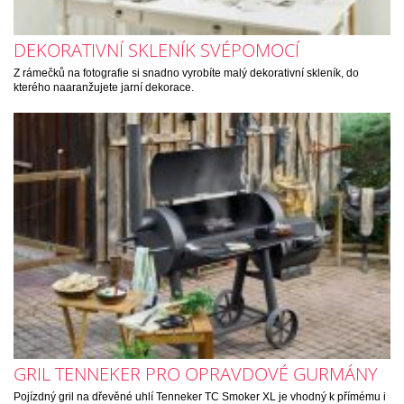
DEKORATIVNÍ SKLENÍK SVÉPOMOCÍ
Z rámečků na fotografie si snadno vyrobíte malý dekorativní skleník, do
kterého naaranžujete jarní dekorace.
GRIL TENNEKER PRO OPRAVDOVÉ GURMÁNY
Pojízdný gril na dřevěné uhlí Tenneker TC Smoker XL je vhodný k přímému i