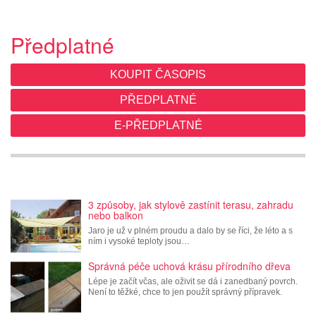
Předplatné
KOUPIT ČASOPIS
PŘEDPLATNÉ
E-PŘEDPLATNÉ
3 způsoby, jak stylově zastínit terasu, zahradu
nebo balkon
Jaro je už v plném proudu a dalo by se říci, že léto a s
ním i vysoké teploty jsou…
Správná péče uchová krásu přírodního dřeva
Lépe je začít včas, ale oživit se dá i zanedbaný povrch.
Není to těžké, chce to jen použít správný přípravek.