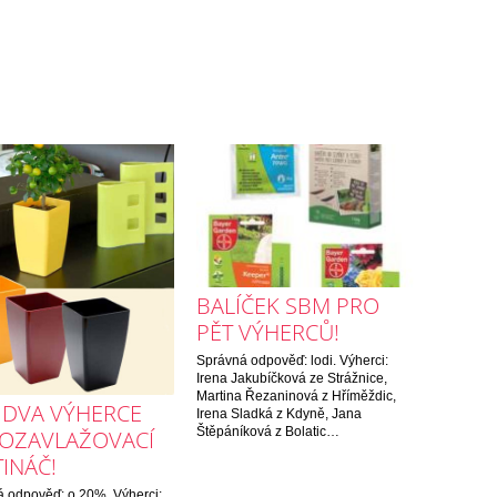
BALÍČEK SBM PRO
PĚT VÝHERCŮ!
Správná odpověď: lodi. Výherci:
Irena Jakubíčková ze Strážnice,
Martina Řezaninová z Hříměždic,
 DVA VÝHERCE
Irena Sladká z Kdyně, Jana
Štěpáníková z Bolatic…
OZAVLAŽOVACÍ
INÁČ!
 odpověď: o 20%. Výherci: