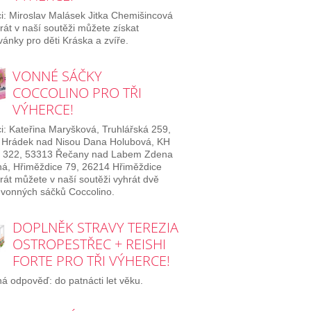
i: Miroslav Malásek Jitka Chemišincová
rát v naší soutěži můžete získat
ánky pro děti Kráska a zvíře.
VONNÉ SÁČKY
COCCOLINO PRO TŘI
VÝHERCE!
i: Kateřina Maryšková, Truhlářská 259,
 Hrádek nad Nisou Dana Holubová, KH
 322, 53313 Řečany nad Labem Zdena
á, Hřiměždice 79, 26214 Hřiměždice
rát můžete v naší soutěži vyhrát dvě
 vonných sáčků Coccolino.
DOPLNĚK STRAVY TEREZIA
OSTROPESTŘEC + REISHI
FORTE PRO TŘI VÝHERCE!
á odpověď: do patnácti let věku.