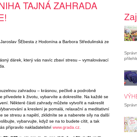
NIHA TAJNÁ ZAHRADA
E!
Za
 Jaroslav ŠEbesta z Hodonína a Barbora Středulinská ze
Správ
přileh
rásný dárek, který vás navíc zbaví stresu – vymalovávací
da.
t kouzelnou zahradou – krásnou, pečlivě a podrobně
VÝH
e přivedete k životu, vybarvíte a dokreslíte. Na každé se
vení. Některé části zahrady můžete vytvořit a nakreslit
Správn
. Vybarvování a kreslení je pomalá, relaxační a meditativní
 se stresu a napětí, zklidníte se a naberete síly na další
libujte, vybarvujte, když se na to budete cítit, a tak
ás připravilo nakladatelství
www.grada.cz
.