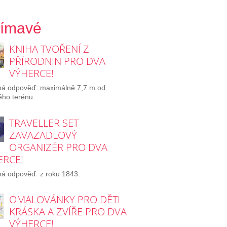
jímavé
KNIHA TVOŘENÍ Z
PŘÍRODNIN PRO DVA
VÝHERCE!
ná odpověď: maximálně 7,7 m od
lého terénu.
TRAVELLER SET
ZAVAZADLOVÝ
ORGANIZÉR PRO DVA
ERCE!
á odpověď: z roku 1843.
OMALOVÁNKY PRO DĚTI
KRÁSKA A ZVÍŘE PRO DVA
VÝHERCE!