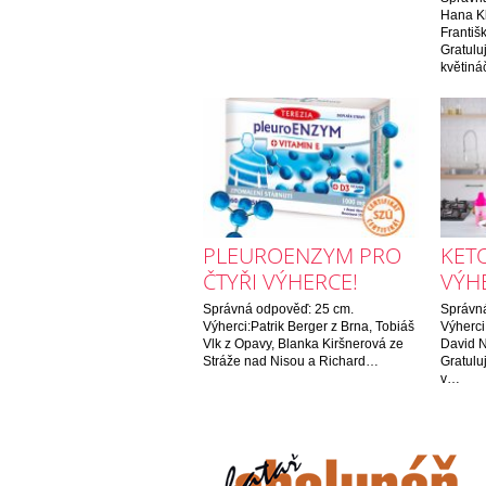
Hana Kl
Františ
Gratul
květin
PLEUROENZYM PRO
KET
ČTYŘI VÝHERCE!
VÝH
Správná odpověď: 25 cm.
Správná
Výherci:Patrik Berger z Brna, Tobiáš
Výherci
Vlk z Opavy, Blanka Kiršnerová ze
David N
Stráže nad Nisou a Richard…
Gratulu
v…