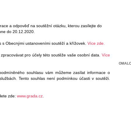
trace a odpověď na soutěžní otázku, kterou zasílejte do
hne do 20.12.2020.
s s Obecnými ustanoveními soutěží a křížovek.
Více zde.
 zpracovávat pro účely této soutěže vaše osobní data.
Více
OMALO
podmíněného souhlasu vám můžeme zasílat informace o
 službách. Tento souhlas není podmínkou účasti v soutěži.
dete zde:
www.grada.cz
.