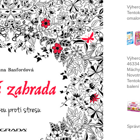
Výherc
Tentok
omalov
Výherc
46334
Máchy
Novotn
Tentok
balení
Správn