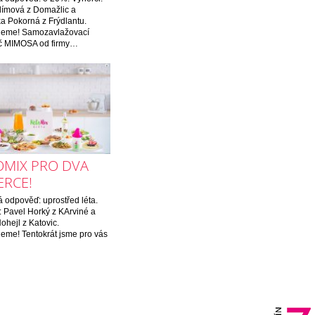
ímová z Domažlic a
ka Pokorná z Frýdlantu.
ujeme! Samozavlažovací
áč MIMOSA od firmy…
OMIX PRO DVA
ERCE!
 odpověď: uprostřed léta.
: Pavel Horký z KArviné a
ohejl z Katovic.
jeme! Tentokrát jsme pro vás