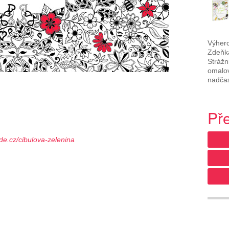
Výherc
Zdeňka
Strážn
omalov
nadča
Př
e.cz/cibulova-zelenina