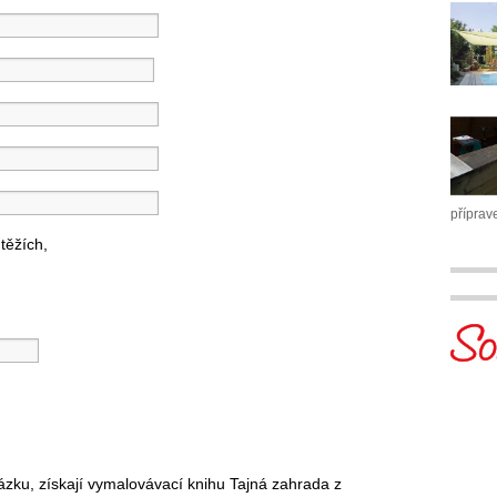
příprav
těžích,
tázku, získají vymalovávací knihu Tajná zahrada z