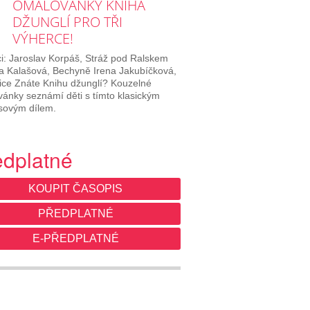
OMALOVÁNKY KNIHA
DŽUNGLÍ PRO TŘI
VÝHERCE!
i: Jaroslav Korpáš, Stráž pod Ralskem
 Kalašová, Bechyně Irena Jakubíčková,
ice Znáte Knihu džunglí? Kouzelné
ánky seznámí děti s tímto klasickým
sovým dílem.
edplatné
KOUPIT ČASOPIS
PŘEDPLATNÉ
E-PŘEDPLATNÉ