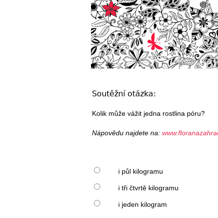
Soutěžní otázka:
Kolik může vážit jedna rostlina póru?
Nápovědu najdete na:
www.floranazahrad
i půl kilogramu
i tři čtvrtě kilogramu
i jeden kilogram