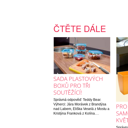
ČTĚTE DÁLE
SADA PLASTOVÝCH
BOXŮ PRO TŘI
SOUTĚŽÍCÍ!
Správná odpověď: Teddy Bear.
Výherci: Jára Morávek z Brandýsa
PRO
nad Labem, Eliška Veselá z Mostu a
SAM
Kristýna Franková z Kolína.…
KVĚT
Správná