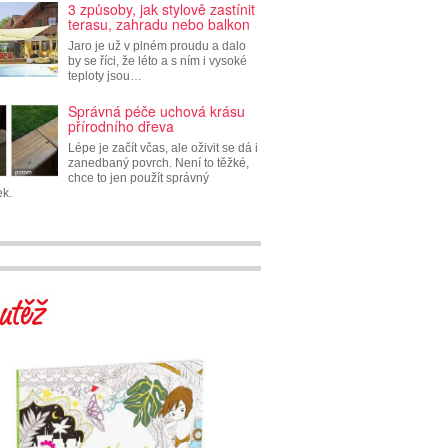
3 způsoby, jak stylově zastínit
terasu, zahradu nebo balkon
Jaro je už v plném proudu a dalo
by se říci, že léto a s ním i vysoké
teploty jsou…
Správná péče uchová krásu
přírodního dřeva
Lépe je začít včas, ale oživit se dá i
zanedbaný povrch. Není to těžké,
chce to jen použít správný
ek.