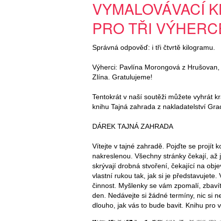
VYMALOVÁVACÍ K
PRO TŘI VÝHERC
Správná odpověď: i tři čtvrtě kilogramu.
Výherci: Pavlína Morongová z Hrušovan,
Zlína. Gratulujeme!
Tentokrát v naší soutěži můžete vyhrát k
knihu Tajná zahrada z nakladatelství Gra
DÁREK TAJNÁ ZAHRADA
Vítejte v tajné zahradě. Pojďte se projí
nakreslenou. Všechny stránky čekají, až j
skrývají drobná stvoření, čekající na obje
vlastní rukou tak, jak si je představujete
činnost. Myšlenky se vám zpomalí, zbavíte
den. Nedávejte si žádné termíny, nic si nes
dlouho, jak vás to bude bavit. Knihu pro v