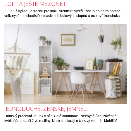
LOFT A JEŠTĚ MEZONET
… To už vyžaduje trochu prostoru. Architekti vyřešili vstup do patra pomocí
velkorysého schodiště z masivních bukových stupňů a ocelové konstrukce.…
JEDNODUCHÉ, ŽENSKÉ, JEMNÉ…
Dámský pracovní koutek v bílo-zlaté kombinaci. Nechybějí ani závěsné
květináče a další živé rostliny, které se starají o čerstvý vzduch. Mobiliář…