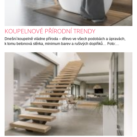
KOUPELNOVÉ PŘÍRODNÍ TRENDY
Dnešní koupelně vládne příroda – dřevo ve všech podobách a úpravách,
k tomu betonová stěrka, minimum barev a rušivých doplňků… Foto:…