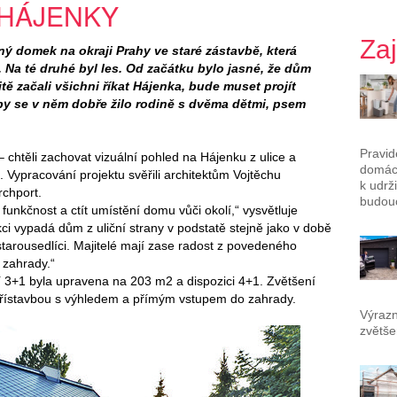
HÁJENKY
Za
ný domek na okraji Prahy ve staré zástavbě, která
. Na té druhé byl les. Od začátku bylo jasné, že dům
tě začali všichni říkat Hájenka, bude muset projít
by se v něm dobře žilo rodině s dvěma dětmi, psem
Pravid
 chtěli zachovat vizuální pohled na Hájenku z ulice a
domác
Vypracování projektu svěřili architektům Vojtěchu
k udrž
rchport.
budouc
 funkčnost a ctít umístění domu vůči okolí,“ vysvětluje
ci vypadá dům z uliční strany v podstatě stejně jako v době
starousedlíci. Majitelé mají zase radost z povedeného
 zahrady.“
í 3+1 byla upravena na 203 m2 a dispozici 4+1. Zvětšení
řístavbou s výhledem a přímým vstupem do zahrady.
Výrazn
zvětše