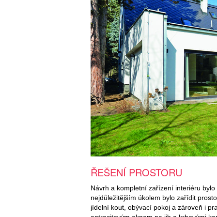
ŘEŠENÍ PROSTORU
Návrh a kompletní zařízení interiéru byl
nejdůležitějším úkolem bylo zařídit prost
jídelní kout, obývací pokoj a zároveň i p
antracitovým oknem na jih a krbovými kam