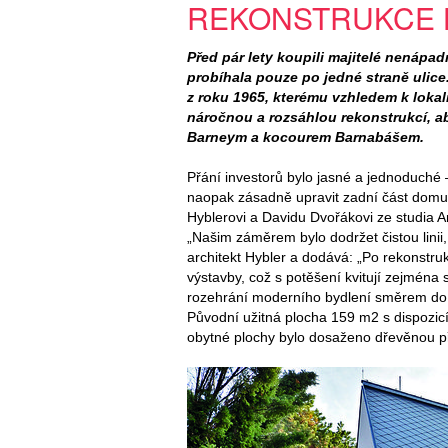
REKONSTRUKCE 
Před pár lety koupili majitelé nenápad
probíhala pouze po jedné straně ulice
z roku 1965, kterému vzhledem k lokali
náročnou a rozsáhlou rekonstrukcí, a
Barneym a kocourem Barnabášem.
Přání investorů bylo jasné a jednoduché –
naopak zásadně upravit zadní část domu. 
Hyblerovi a Davidu Dvořákovi ze studia A
„Našim záměrem bylo dodržet čistou linii,
architekt Hybler a dodává: „Po rekonstruk
výstavby, což s potěšení kvitují zejména 
rozehrání moderního bydlení směrem do
Původní užitná plocha 159 m2 s dispozic
obytné plochy bylo dosaženo dřevěnou p