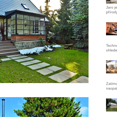
Jaro j
přírody
Techno
ohlede
Zatímc
naopak