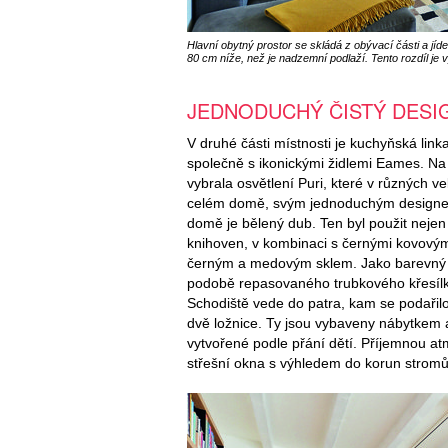
Hlavní obytný prostor se skládá z obývací části a jíde
80 cm níže, než je nadzemní podlaží. Tento rozdíl je v
JEDNODUCHÝ ČISTÝ DESI
V druhé části místnosti je kuchyňská lin
společně s ikonickými židlemi Eames. Na
vybrala osvětlení Puri, které v různých 
celém domě, svým jednoduchým designem 
domě je bělený dub. Ten byl použit nejen
knihoven, v kombinaci s černými kovovým
černým a medovým sklem. Jako barevný a
podobě repasovaného trubkového křesílk
Schodiště vede do patra, kam se podařilo u
dvě ložnice. Ty jsou vybaveny nábytkem a
vytvořené podle přání dětí. Příjemnou a
střešní okna s výhledem do korun stromů