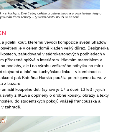
lny s kuchyní. Dvě třetiny celého prostoru jsou na úrovni terénu, tedy o
yrovnán třemi schody – ty velmi často slouží i k sezení.
GN
ka a jídelní kout, kterému vévodí kompozice světel Shadow
 osvětlení je v celém domě kladen velký důraz. Designérka
velikostech, zabudované v sádrokartonových podhledech v
přirozeně splývá s interiérem. Hlavním materiálem v
 na podlahy, ale i na výrobu veškerého nábytku na míru –
i stojnami a také na kuchyňskou linku – v kombinaci s
kcent pak Kateřina Horská použila petrolejovou barvu v
a z bazaru.
místit koupelnu dětí (synovi je 17 a dceři 13 let) i jejich
 světly z IKEA a doplněny o drobné kousky, obrazy a texty
tmosféru do studentských pokojů vnášejí francouzská a
 v zahradě.