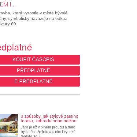
EM I…
avba, která vyrostla v místě bývalé
ičny, symbolicky navazuje na odkaz
ektury 60.
edplatné
KOUPIT ČASOPIS
PŘEDPLATNÉ
E-PŘEDPLATNÉ
3 způsoby, jak stylově zastínit
terasu, zahradu nebo balkon
Jaro je už v plném proudu a dalo
by se říci, že léto a s ním i vysoké
teploty jsou…