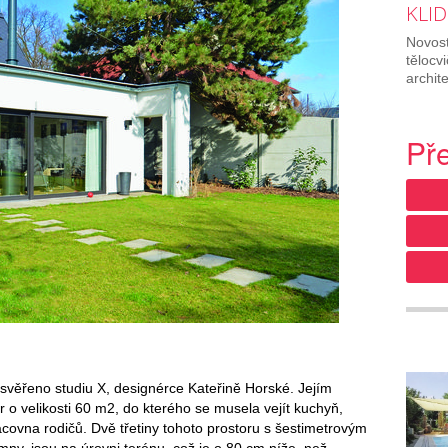
KLID
Novost
tělocv
archit
Př
o svěřeno studiu X, designérce Kateřině Horské. Jejím
or o velikosti 60 m2, do kterého se musela vejít kuchyň,
racovna rodičů. Dvě třetiny tohoto prostoru s šestimetrovým
ny, jsou na úrovni terénu, což je o 80 cm níže, než