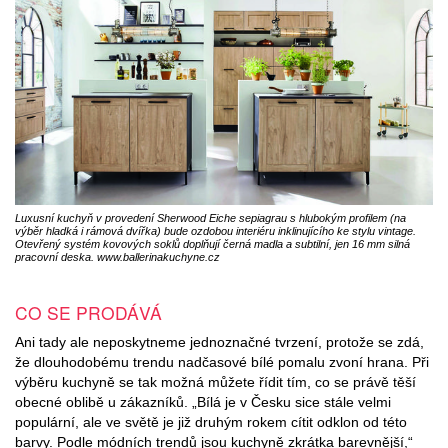
Luxusní kuchyň v provedení Sherwood Eiche sepiagrau s hlubokým profilem (na
výběr hladká i rámová dvířka) bude ozdobou interiéru inklinujícího ke stylu vintage.
Otevřený systém kovových soklů doplňují černá madla a subtilní, jen 16 mm silná
pracovní deska. www.ballerinakuchyne.cz
CO SE PRODÁVÁ
Ani tady ale neposkytneme jednoznačné tvrzení, protože se zdá,
že dlouhodobému trendu nadčasové bílé pomalu zvoní hrana. Při
výběru kuchyně se tak možná můžete řídit tím, co se právě těší
obecné oblibě u zákazníků. „Bílá je v Česku sice stále velmi
populární, ale ve světě je již druhým rokem cítit odklon od této
barvy. Podle módních trendů jsou kuchyně zkrátka barevnější,“