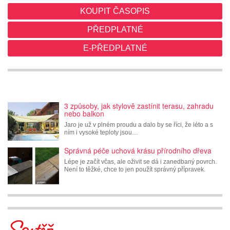
KOUPIT ČASOPIS
PŘEDPLATNÉ
E-PŘEDPLATNÉ
3 způsoby, jak stylově zastínit terasu, zahradu
nebo balkon
Jaro je už v plném proudu a dalo by se říci, že léto a s
ním i vysoké teploty jsou…
Správná péče uchová krásu přírodního dřeva
Lépe je začít včas, ale oživit se dá i zanedbaný povrch.
Není to těžké, chce to jen použít správný přípravek.