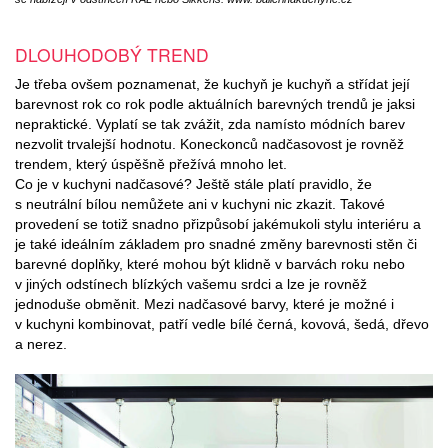
DLOUHODOBÝ TREND
Je třeba ovšem poznamenat, že kuchyň je kuchyň a střídat její
barevnost rok co rok podle aktuálních barevných trendů je jaksi
nepraktické. Vyplatí se tak zvážit, zda namísto módních barev
nezvolit trvalejší hodnotu. Koneckonců nadčasovost je rovněž
trendem, který úspěšně přežívá mnoho let.
Co je v kuchyni nadčasové? Ještě stále platí pravidlo, že
s neutrální bílou nemůžete ani v kuchyni nic zkazit. Takové
provedení se totiž snadno přizpůsobí jakémukoli stylu interiéru a
je také ideálním základem pro snadné změny barevnosti stěn či
barevné doplňky, které mohou být klidně v barvách roku nebo
v jiných odstínech blízkých vašemu srdci a lze je rovněž
jednoduše obměnit. Mezi nadčasové barvy, které je možné i
v kuchyni kombinovat, patří vedle bílé černá, kovová, šedá, dřevo
a nerez.