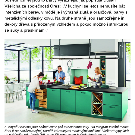
Všelicha ze společnosti Oresi: „V kuchyni se letos nemusíte bát
intenzivních barev, v módě je i výrazná žlutá a oranžová, barvy s
metalickými odlesky kovu. Na druhé straně jsou samozřejmě in
dekory dřeva s přirozeným vzhledem a pokud možno i strukturou
se suky a prasklinami.“
Kuchyně Ballerina jsou známé mimo jiné excelentními laky. Na fotografii letošní model
Feel-B se zafrézovanými, rovněž lakovanými madlovými mušlemi. Veškeré typy laků
se nabízejí v odstínech RAL nebo Sikkens. www. ballerinakuchyne.cz