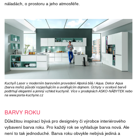
náladách, o prostoru a jeho atmosféře.
Kuchyň Laser v moderním barevném provedení Alpská bílá / Aqua. Dekor Aqua
(barva moře) působí rozjasňujícím a uvolňujícím dojmem. Úchyty v ocelové barvě
podtrhují elegantní a jemný vzhled kuchyně. Více v prodejnách ASKO-NÁBYTEK nebo
na www.porta-kuchyne.cz
BARVY ROKU
Důležitou inspirací bývá pro designéry či výrobce interiérového
vybavení barva roku. Pro každý rok se vyhlašuje barva nová. Ale
není to tak jednoduché. Barva roku obvykle nebývá jediná a