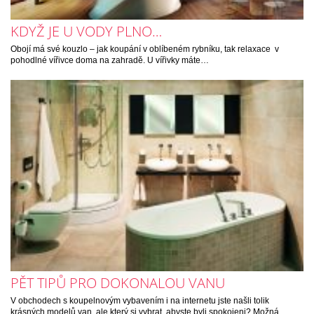
KDYŽ JE U VODY PLNO…
Obojí má své kouzlo – jak koupání v oblíbeném rybníku, tak relaxace v
pohodlné vířivce doma na zahradě. U vířivky máte…
PĚT TIPŮ PRO DOKONALOU VANU
V obchodech s koupelnovým vybavením i na internetu jste našli tolik
krásných modelů van, ale který si vybrat, abyste byli spokojeni? Možná…