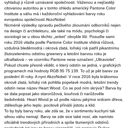
vyhlašují ji různě uznávané společnosti. Váženou a nejčastěji
citovanou autoritou je v tomto ohledu americký Pantone Color
Institute a váhu má i každoroční vyhlašování barvy roku
evropskou společností AkzoNobel.
Nicméně výsledky opravdu pečlivého zkoumání odborníků nejen
na design či architekturu, ale také na módu, psychologii či
sociologii se u obou těchto „anket“ obvykle liší. Posuďte sami:
roku 2016 vládla podle Pantone Color Institute vlídná růžová,
vzdušná bleděmodrá i okrová zlatá, loňský rok patřil pikantnímu
žlutozelenému odstínu greenery a letošní barvou roku je
ultrafialová – ve vzorníku Pantone nese označení „Ultraviolet“.
Pokud chcete přesně vědět, o který odstín se jedná, v grafických
programech má hodnoty RGB 95 75 139. To už je pět barev za
poslední tři roky. A nyní AkzoNobel: V roce 2016 byla královnou
okrově zlatá, loňský rok pohltila popelavě modrá, letošní trendy
odstín nese název Heart Wood. Co se pod ním skrývá? Barva by
se dala popsat jako starorůžová, kouřová či narůžověle
šedohnědá. Heart Wood je už podle názvu jakýmsi srdcem dřeva,
ztělesňuje jeho teplo, pocitově přináší jistotu a klid.
To by byly barvy roku, ale zdá se, že v sortimentu kuchyní tak
silnou váhu nemají. Barvy se zde sice také nosí, ale namísto
oficiálně trendových přírodních a spíše tlumených odstínů
posledních let jsou to barvy výraznější, jak popisuje Dušan