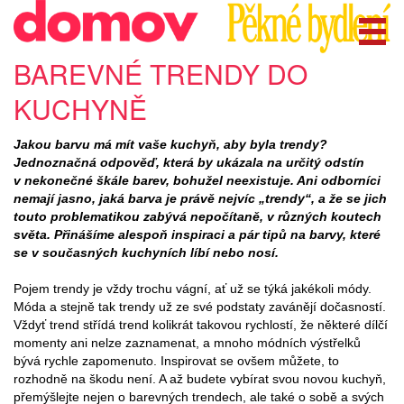
BAREVNÉ TRENDY DO
KUCHYNĚ
Jakou barvu má mít vaše kuchyň, aby byla trendy?
Jednoznačná odpověď, která by ukázala na určitý odstín
v nekonečné škále barev, bohužel neexistuje. Ani odborníci
nemají jasno, jaká barva je právě nejvíc „trendy“, a že se jich
touto problematikou zabývá nepočítaně, v různých koutech
světa. Přinášíme alespoň inspiraci a pár tipů na barvy, které
se v současných kuchyních líbí nebo nosí.
Pojem trendy je vždy trochu vágní, ať už se týká jakékoli módy.
Móda a stejně tak trendy už ze své podstaty zavánějí dočasností.
Vždyť trend střídá trend kolikrát takovou rychlostí, že některé dílčí
momenty ani nelze zaznamenat, a mnoho módních výstřelků
bývá rychle zapomenuto. Inspirovat se ovšem můžete, to
rozhodně na škodu není. A až budete vybírat svou novou kuchyň,
přemýšlejte nejen o barevných trendech, ale také o sobě a svých