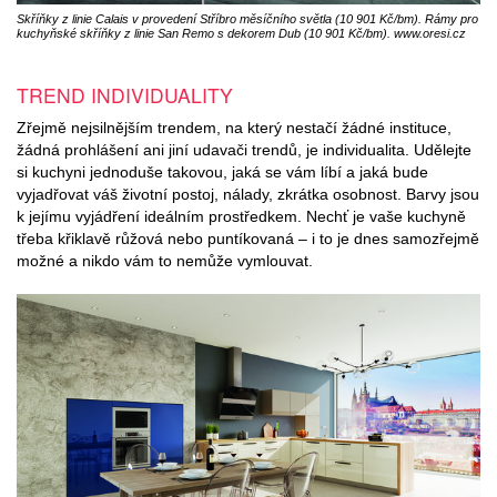
Skříňky z linie Calais v provedení Stříbro měsíčního světla (10 901 Kč/bm). Rámy pro
kuchyňské skříňky z linie San Remo s dekorem Dub (10 901 Kč/bm). www.oresi.cz
TREND INDIVIDUALITY
Zřejmě nejsilnějším trendem, na který nestačí žádné instituce,
žádná prohlášení ani jiní udavači trendů, je individualita. Udělejte
si kuchyni jednoduše takovou, jaká se vám líbí a jaká bude
vyjadřovat váš životní postoj, nálady, zkrátka osobnost. Barvy jsou
k jejímu vyjádření ideálním prostředkem. Nechť je vaše kuchyně
třeba křiklavě růžová nebo puntíkovaná – i to je dnes samozřejmě
možné a nikdo vám to nemůže vymlouvat.