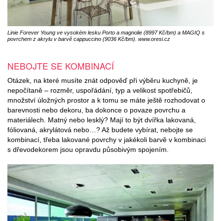
Linie Forever Young ve vysokém lesku Porto a magnolie (8997 Kč/bm) a MAGIQ s
povrchem z akrylu v barvě cappuccino (9036 Kč/bm). www.oresi.cz
NEBOJTE SE KOMBINACÍ
Otázek, na které musíte znát odpověď při výběru kuchyně, je
nepočítaně – rozměr, uspořádání, typ a velikost spotřebičů,
množství úložných prostor a k tomu se máte ještě rozhodovat o
barevnosti nebo dekoru, ba dokonce o povaze povrchu a
materiálech. Matný nebo lesklý? Mají to být dvířka lakovaná,
fóliovaná, akrylátová nebo…? Až budete vybírat, nebojte se
kombinací, třeba lakované povrchy v jakékoli barvě v kombinaci
s dřevodekorem jsou opravdu působivým spojením.