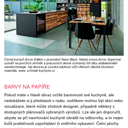
Černá kuchyň Arcos Edition v provedení Nano Black. Matná vrstva Arcos Supermat
vytváří na površích skříněk a pracovních desek ochranný štít díky antibakteriální
nanotechnologii. Její devizou je vysoká odolnost vůči vlhkosti i dlouhá životnost
materiálu. www. schmidt-kuchyne.cz
BARVY NA PAPÍŘE
Pokud máte v hlavě obraz určité barevnosti své kuchyně, ale
nedokážete si ji představit v reálu, vodítkem mohou být skici nebo
vizualizace, které může zhotovit designér, případně některý z
dostupných plánovačů vybraných výrobců. Lze ale jen doporučit,
abyste se při navrhování kuchyně obrátili na odborníky, a to nejen
kvůli praktičnosti uspořádání či vnitřního vybavení. Čelní plochy