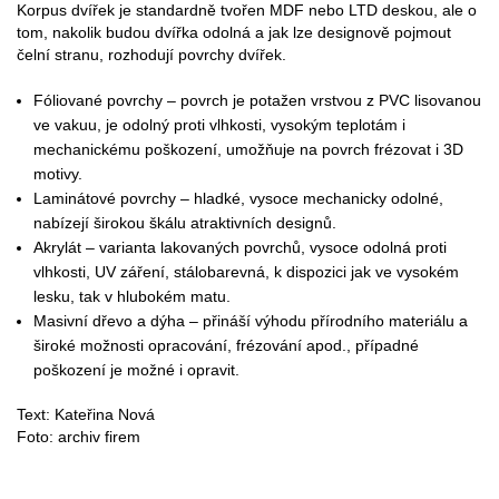
Korpus dvířek je standardně tvořen MDF nebo LTD deskou, ale o
tom, nakolik budou dvířka odolná a jak lze designově pojmout
čelní stranu, rozhodují povrchy dvířek.
Fóliované povrchy – povrch je potažen vrstvou z PVC lisovanou
ve vakuu, je odolný proti vlhkosti, vysokým teplotám i
mechanickému poškození, umožňuje na povrch frézovat i 3D
motivy.
Laminátové povrchy – hladké, vysoce mechanicky odolné,
nabízejí širokou škálu atraktivních designů.
Akrylát – varianta lakovaných povrchů, vysoce odolná proti
vlhkosti, UV záření, stálobarevná, k dispozici jak ve vysokém
lesku, tak v hlubokém matu.
Masivní dřevo a dýha – přináší výhodu přírodního materiálu a
široké možnosti opracování, frézování apod., případné
poškození je možné i opravit.
Text: Kateřina Nová
Foto: archiv firem