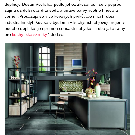
doplňuje Dušan Všelicha, podle jehož zkušeností se v popředí
zájmu už delší čas drží šedá a tmavé barvy včetně hnědé a
černé. „Prosazuje se více kovových prvků, ale mizí hrubší
industriální styl. Kov se v bydlení i v kuchyních objevuje nejen v
podobě doplňků, je i přímou součástí nábytku. Třeba jako rámy
pro
kuchyňské skříňky
,“ dodává.