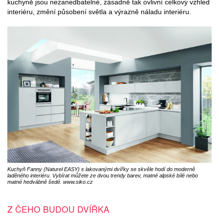
kuchyně jsou nezanedbatelné, zásadně tak ovlivní celkový vzhled
interiéru, změní působení světla a výrazně náladu interiéru.
Kuchyň Fanny (Naturel EASY) s lakovanými dvířky se skvěle hodí do moderně
laděného interiéru. Vybírat můžete ze dvou trendy barev, matné alpské bílé nebo
matné hedvábně šedé. www.siko.cz
Z ČEHO BUDOU DVÍŘKA