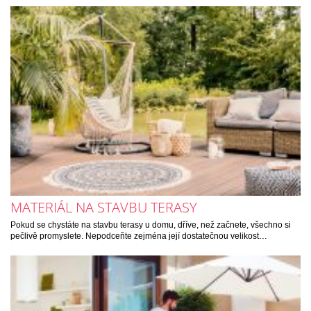
MATERIÁL NA STAVBU TERASY
Pokud se chystáte na stavbu terasy u domu, dříve, než začnete, všechno si
pečlivě promyslete. Nepodceňte zejména její dostatečnou velikost…