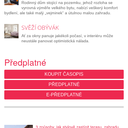
Rodinný dům stojící na pozemku, jehož rozloha se
vyrovná výměře velkého bytu, nabízí veškerý komfort
bydlení, ale také malý „vejminek“ a útulnou malou zahradu.
SVĚŽÍ OBÝVÁK
Ať za okny panuje jakékoli počasí, v interiéru může
neustále panovat optimistická nálada.
Předplatné
KOUPIT ČASOPIS
PŘEDPLATNÉ
E-PŘEDPLATNÉ
3 způsoby, jak stylově zastínit terasu, zahradu