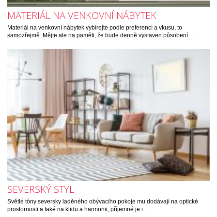
MATERIÁL NA VENKOVNÍ NÁBYTEK
Materiál na venkovní nábytek vybírejte podle preferencí a vkusu, to
samozřejmě. Mějte ale na paměti, že bude denně vystaven působení…
SEVERSKÝ STYL
Světlé tóny seversky laděného obývacího pokoje mu dodávají na optické
prostornosti a také na klidu a harmonii, příjemné je i…