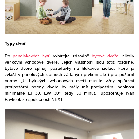
Typy dveří
Do
panelákových bytů
vybírejte zásadně
bytové dveře
, nikoliv
venkovní vchodové dveře. Jejich vlastnosti jsou totiž rozdílné.
Bytové dveře splňují požadavky na hlukovou izolaci, která je
zvlášť v panelových domech žádaným prvkem ale i protipožární
normy. „U bytových vchodových dveří musíte vždy splňovat
protipožární normy, dveře by měly mít protipožární odolnost
minimálně EI 30, EW 30*, tedy 30 minut,“ upozorňuje Ivan
Pavlíček ze společnosti NEXT.