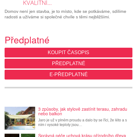
KVALITNÍ…
Domov není jen stavba, je to místo, kde se potkáváme, sdílíme
radosti a užíváme si společné chvíle s těmi nejbližšími.
Předplatné
KOUPIT ČASOPIS
PŘEDPLATNÉ
E-PŘEDPLATNÉ
3 způsoby, jak stylově zastínit terasu, zahradu
nebo balkon
Jaro je už v plném proudu a dalo by se říci, že léto a s
ním i vysoké teploty jsou…
Správná péče uchová krásu přírodního dřeva