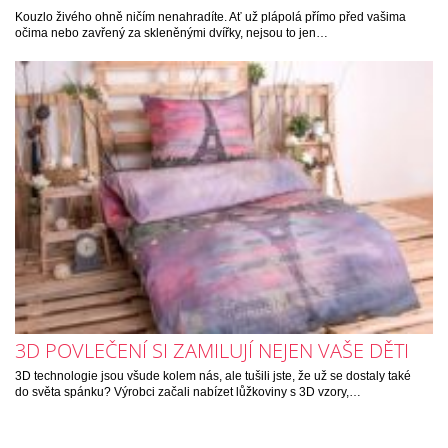
Kouzlo živého ohně ničím nenahradíte. Ať už plápolá přímo před vašima
očima nebo zavřený za skleněnými dvířky, nejsou to jen…
3D POVLEČENÍ SI ZAMILUJÍ NEJEN VAŠE DĚTI
3D technologie jsou všude kolem nás, ale tušili jste, že už se dostaly také
do světa spánku? Výrobci začali nabízet lůžkoviny s 3D vzory,…