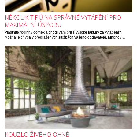
NĚKOLIK TIPŮ NA SPRÁVNÉ VYTÁPĚNÍ PRO
MAXIMÁLNÍ ÚSPORU
Vlastníte rodinný domek a chodí vám příliš vysoké faktury za vytápění?
Možná je chyba v předražených službách vašeho dodavatele. Mnohdy…
KOUZLO ŽIVÉHO OHNĚ