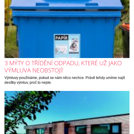
3 MÝTY O TŘÍDĚNÍ ODPADU, KTERÉ UŽ JAKO
VÝMLUVA NEOBSTOJÍ!
Výmluvy používáme, pokud se nám něco nechce. Právě tehdy umíme najít
desítky výmluv, proč to nejde.