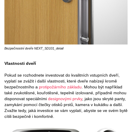
Bezpečnostní dveře NEXT_SD101_detail
Vlastnosti dveří
Pokud se rozhodnete investovat do kvalitních vstupních dveří,
vyplatí se zvážit i další vlastnosti, které dveře nabízejí kromě
bezpečnostního a
protipožárního základu
. Mohou být například
také zvukotěsné, kouřotěsné, tepelně izolované, případně mohou
disponovat speciálními
designovými prvky
, jako jsou skryté panty,
zamykání pomocí čtečky otisků prstů, kamera v kukátku a další.
Zvažte tedy, jaká investice se vám vyplatí, abyste se ve svém bytě
cítili bezpečně i komfortně.