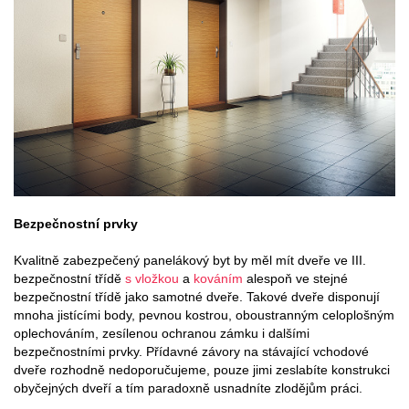
Bezpečnostní prvky
Kvalitně zabezpečený panelákový byt by měl mít dveře ve III.
bezpečnostní třídě
s vložkou
a
kováním
alespoň ve stejné
bezpečnostní třídě jako samotné dveře. Takové dveře disponují
mnoha jistícími body, pevnou kostrou, oboustranným celoplošným
oplechováním, zesílenou ochranou zámku i dalšími
bezpečnostními prvky. Přídavné závory na stávající vchodové
dveře rozhodně nedoporučujeme, pouze jimi zeslabíte konstrukci
obyčejných dveří a tím paradoxně usnadníte zlodějům práci.