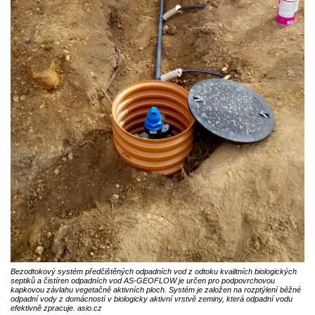
Bezodtokový systém předčištěných odpadních vod z odtoku kvalitních biologických
septiků a čistíren odpadních vod AS-GEOFLOW je určen pro podpovrchovou
kapkovou závlahu vegetačně aktivních ploch. Systém je založen na rozptýlení běžné
odpadní vody z domácností v biologicky aktivní vrstvě zeminy, která odpadní vodu
efektivně zpracuje. asio.cz