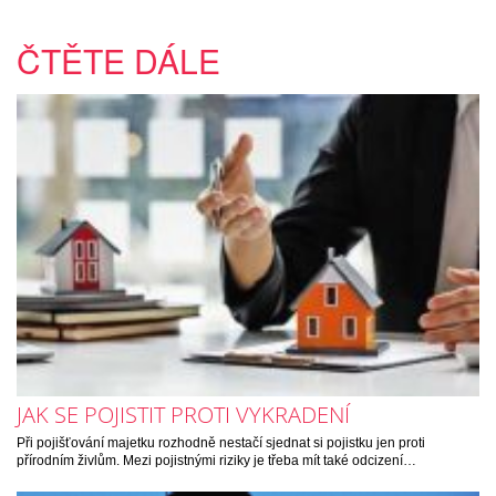
ČTĚTE DÁLE
JAK SE POJISTIT PROTI VYKRADENÍ
Při pojišťování majetku rozhodně nestačí sjednat si pojistku jen proti
přírodním živlům. Mezi pojistnými riziky je třeba mít také odcizení…