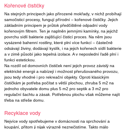
Kořenové čističky
Na stejných principech jako přirozené mokřady, v nichž probíhají
samočisticí procesy, fungují přírodní – kořenové čističky. Jejich
základním principem je průtok předčištěné odpadní vody
kořenovým filtrem. Ten je naplněn jemnými kamínky, na jejichž
povrchu sídlí bakterie zajišťující čisticí proces. Na něm jsou
vysázené bahenní rostliny, které plní více funkcí – částečně
odsávají živiny, dodávají kyslík, i na jejich kořenech sídlí bakterie
a v zimě působí jako tepelná izolace. A v neposlední řadě plní i
funkci estetickou.
Na rozdíl od domovních čističek není jejich provoz závislý na
elektrické energii a nabízejí i možnost přerušovaného provozu,
jsou tedy vhodné i pro rekreační objekty. Oproti klasickým
čističkám je potřeba počítat s větší plochou, zhruba 5 m2 na
jednoho obyvatele domu plus 5 m2 pro septik a 3 m2 pro
regulační šachtu a zásak. Potřebnou plochu však můžeme najít
třeba na střeše domu.
Recyklace vody
Nejvíce vody spotřebujeme v domácnosti na sprchování a
koupání, přitom ji nijak výrazně neznečistíme. Takto málo