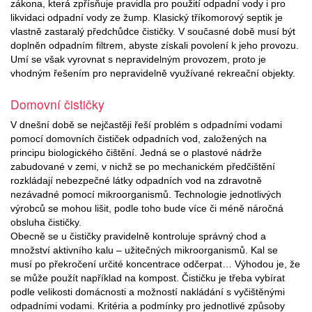
zákona, která zpřísňuje pravidla pro použití odpadní vody i pro
likvidaci odpadní vody ze žump. Klasický tříkomorový septik je
vlastně zastaralý předchůdce čističky. V současné době musí být
doplněn odpadním filtrem, abyste získali povolení k jeho provozu.
Umí se však vyrovnat s nepravidelným provozem, proto je
vhodným řešením pro nepravidelně využívané rekreační objekty.
Domovní čističky
V dnešní době se nejčastěji řeší problém s odpadními vodami
pomocí domovních čističek odpadních vod, založených na
principu biologického čištění. Jedná se o plastové nádrže
zabudované v zemi, v nichž se po mechanickém předčištění
rozkládají nebezpečné látky odpadních vod na zdravotně
nezávadné pomocí mikroorganismů. Technologie jednotlivých
výrobců se mohou lišit, podle toho bude více či méně náročná
obsluha čističky.
Obecně se u čističky pravidelně kontroluje správný chod a
množství aktivního kalu – užitečných mikroorganismů. Kal se
musí po překročení určité koncentrace odčerpat… Výhodou je, že
se může použít například na kompost. Čističku je třeba vybírat
podle velikosti domácnosti a možností nakládání s vyčištěnými
odpadními vodami. Kritéria a podmínky pro jednotlivé způsoby