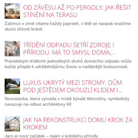
OD ZÁVĚSU AŽ PO PERGOLY: JAK ŘEŠIT
STÍNĚNÍ NA TERASU
Zatímco v zimě vítáme každý paprsek, v létě se naopak snažíme
slunci účinně bránit.
TŘÍDĚNÍ ODPADU ŠETŘÍ ZDROJE I
PŘÍRODU. MÁ TO SMYSL DOMA,…
Pravidelným tříděním jednotlivých druhů domácího odpadu může
každý přispět k udržitelnějšímu životu a nadějnější budoucnosti.
LUXUS UKRYTÝ MEZI STROMY. DŮM
POD JEŠTĚDEM OKOUZLÍ KLIDEM I…
Novostavba, která vyrostla v místě bývalé tělocvičny, symbolicky
navazuje na odkaz architektury 60.
JAK NA REKONSTRUKCI DOMU KROK ZA
KROKEM
Jaro je nový začátek – nejen v koloběhu přírody.