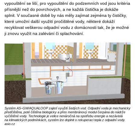
vypouštění se liší, pro vypouštění do podzemních vod jsou kritéria
přísnější než do povrchových, a ne každá čistička je dokáže
splnit. V současné době by nás měly zajímat zejména ty čističky,
které umožní další využití pročištěné vody, některé dokáží
recyklovat veškerou odpadní vodu z domácnosti tak, že je možné
ji znovu využít na zalévání či splachování.
Systém AS–GW/AQUALOOP zajistí využití šedých vod. Odpadní voda je mechanicky
předčištěna, poté čištěna biologicky a přes membránový modul čerpána do nádrže
vyčištěné vody. Technologie je velice nenáročná na spotřebu energie a nezávislá
na klimatických podmínkách, systém lze doplnit o rekuperaci tepla z odpadní vody.
asio.cz