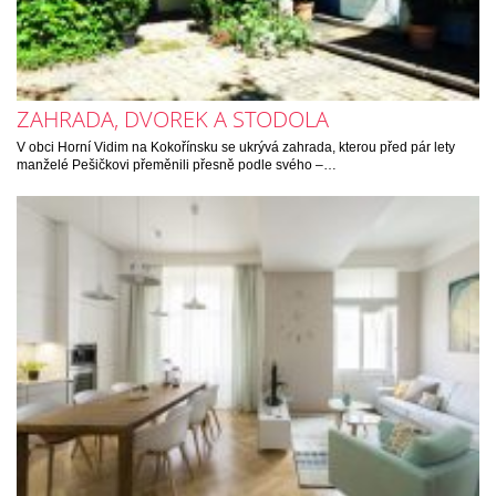
ZAHRADA, DVOREK A STODOLA
V obci Horní Vidim na Kokořínsku se ukrývá zahrada, kterou před pár lety
manželé Pešičkovi přeměnili přesně podle svého –…