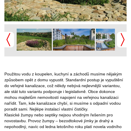
Použitou vodu z koupelen, kuchyní a záchodů musíme nějakým
způsobem opět z domu vypustit. Standardní postup je vypuštění
do veřejné kanalizace, což někdy nebývá nejlevnější variantou,
ale stát tuto variantu podporuje i legislativně. Obce dokonce
mohou majitelům nemovitostí napojení na veřejnou kanalizaci
nařídit. Tam, kde kanalizace chybí, si musíme s odpadní vodou
poradit sami. Nejlépe instalací vlastní čističky.
Klasické žumpy nebo septiky nejsou vhodným řešením pro
novostavbu. Provoz žumpy – bezodtokové jímky je drahý a
nepohodlný, navíc od ledna letošního roku platí novela vodního