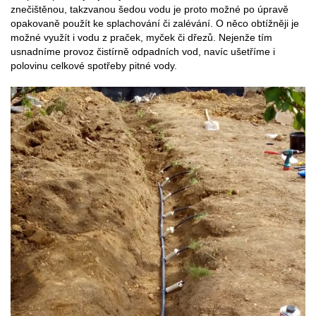
znečištěnou, takzvanou šedou vodu je proto možné po úpravě
opakovaně použít ke splachování či zalévání. O něco obtížněji je
možné využít i vodu z praček, myček či dřezů. Nejenže tím
usnadníme provoz čistírně odpadních vod, navíc ušetříme i
polovinu celkové spotřeby pitné vody.