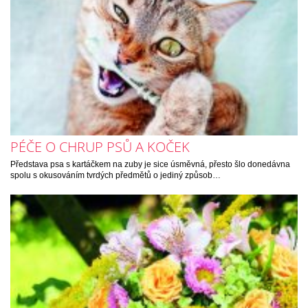
PÉČE O CHRUP PSŮ A KOČEK
Představa psa s kartáčkem na zuby je sice úsměvná, přesto šlo donedávna
spolu s okusováním tvrdých předmětů o jediný způsob…