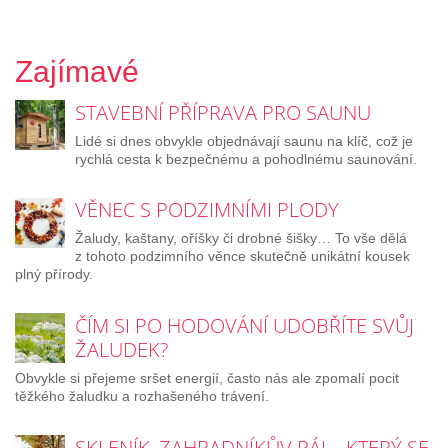
Zajímavé
STAVEBNÍ PŘÍPRAVA PRO SAUNU
Lidé si dnes obvykle objednávají saunu na klíč, což je
rychlá cesta k bezpečnému a pohodlnému saunování.
VĚNEC S PODZIMNÍMI PLODY
Žaludy, kaštany, oříšky či drobné šišky… To vše dělá
z tohoto podzimního věnce skutečně unikátní kousek
plný přírody.
ČÍM SI PO HODOVÁNÍ UDOBŘÍTE SVŮJ
ŽALUDEK?
Obvykle si přejeme sršet energií, často nás ale zpomalí pocit
těžkého žaludku a rozhašeného trávení.
SKLENÍK, ZAHRADNÍKŮV RÁJ – KTERÝ SE