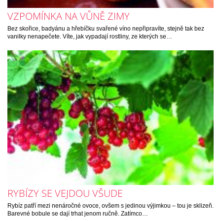
VZPOMÍNKA NA VŮNĚ ZIMY
Bez skořice, badyánu a hřebíčku svařené víno nepřipravíte, stejně tak bez
vanilky nenapečete. Víte, jak vypadají rostliny, ze kterých se…
RYBÍZY SE VEJDOU VŠUDE
Rybíz patří mezi nenáročné ovoce, ovšem s jedinou výjimkou – tou je sklizeň.
Barevné bobule se dají trhat jenom ručně. Zatímco…