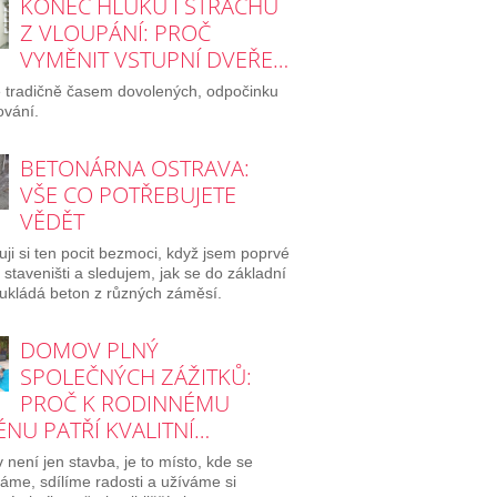
KONEC HLUKU I STRACHU
Z VLOUPÁNÍ: PROČ
VYMĚNIT VSTUPNÍ DVEŘE…
e tradičně časem dovolených, odpočinku
ování.
BETONÁRNA OSTRAVA:
VŠE CO POTŘEBUJETE
VĚDĚT
ji si ten pocit bezmoci, když jsem poprvé
a staveništi a sledujem, jak se do základní
ukládá beton z různých záměsí.
DOMOV PLNÝ
SPOLEČNÝCH ZÁŽITKŮ:
PROČ K RODINNÉMU
NU PATŘÍ KVALITNÍ…
není jen stavba, je to místo, kde se
áme, sdílíme radosti a užíváme si