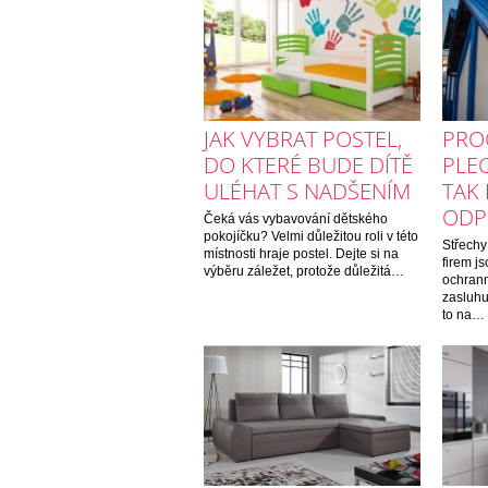
JAK VYBRAT POSTEL,
PRO
DO KTERÉ BUDE DÍTĚ
PLE
ULÉHAT S NADŠENÍM
TAK
ODP
Čeká vás vybavování dětského
pokojíčku? Velmi důležitou roli v této
Střechy
místnosti hraje postel. Dejte si na
firem j
výběru záležet, protože důležitá…
ochrann
zasluhu
to na…