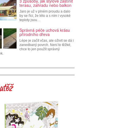
3 způsoby, jak stylově zastínit
terasu, zahradu nebo balkon
Jaro je už v plném proudu a dalo
by se říci, že léto a s ním i vysoké
teploty jsou…
Správná péče uchová krásu
přírodního dřeva
Lépe je začít včas, ale oživit se dá i
zanedbaný povrch. Není to těžké,
chce to jen použít správný
ek.