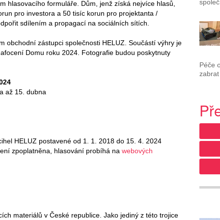
společ
vím hlasovacího formuláře. Dům, jenž získá nejvíce hlasů,
run pro investora a 50 tisíc korun pro projektanta /
pořit sdílením a propagací na sociálních sítích.
ům obchodní zástupci společnosti HELUZ. Součástí výhry je
 nafocení Domu roku 2024. Fotografie budou poskytnuty
Péče 
zabrat
024
a až 15. dubna
Př
cihel HELUZ postavené od 1. 1. 2018 do 15. 4. 2024
není zpoplatněna, hlasování probíhá na
webových
ích materiálů v České republice. Jako jediný z této trojice