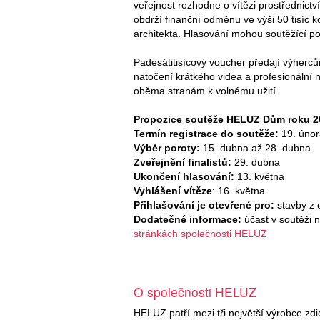
veřejnost rozhodne o vítězi prostřednict
obdrží finanční odměnu ve výši 50 tisíc ko
architekta. Hlasování mohou soutěžící pod
Padesátitisícový voucher předají výherc
natočení krátkého videa a profesionální
oběma stranám k volnému užití.
Propozice soutěže HELUZ Dům roku 2
Termín registrace do soutěže:
19. únor
Výběr poroty:
15. dubna až 28. dubna
Zveřejnění finalistů:
29. dubna
Ukončení hlasování:
13. května
Vyhlášení vítěze
: 16. května
Přihlašování je otevřené pro:
stavby z 
Dodatečné informace:
účast v soutěži 
stránkách společnosti HELUZ
O společnosti HELUZ
HELUZ patří mezi tři největší výrobce zdic