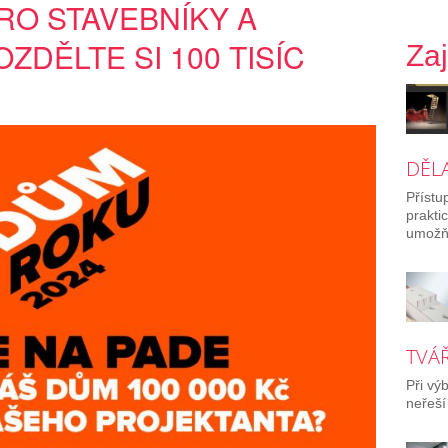
RO STAVEBNÍKY A
ZDĚLTE SI 100 TISÍC
Za
DĚL
Přístu
prakti
umožňu
TVÁŘ
Při vý
neřeší