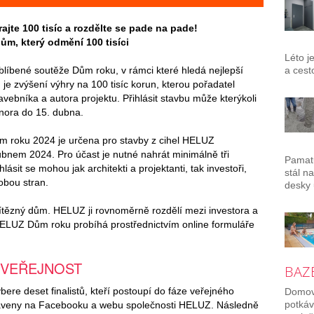
ajte 100 tisíc a rozdělte se pade na pade!
ům, který odmění 100 tisíci
Léto j
líbené soutěže Dům roku, v rámci které hledá nejlepší
a cest
 je zvýšení výhry na 100 tisíc korun, kterou pořadatel
tavebníka a autora projektu. Přihlásit stavbu může kterýkoli
února do 15. dubna.
roku 2024 je určena pro stavby z cihel HELUZ
nem 2024. Pro účast je nutné nahrát minimálně tři
Pamatu
ásit se mohou jak architekti a projektanti, tak investoři,
stál n
obou stran.
desky 
vítězný dům. HELUZ ji rovnoměrně rozdělí mezi investora a
HELUZ Dům roku probíhá prostřednictvím online formuláře
 VEŘEJNOST
BAZÉ
ere deset finalistů, kteří postoupí do fáze veřejného
Domov 
potkáv
staveny na Facebooku a webu společnosti HELUZ. Následně