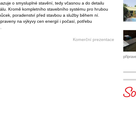
azuje o smysluplné stavění, tedy včasnou a do detailu
riálu. Kromě kompletního stavebního systému pro hrubou
omůcek, poradenství před stavbou a služby během ní.
raveny na výkyvy cen energií i počasí, potřebu
.
Komerční prezentace
příprav