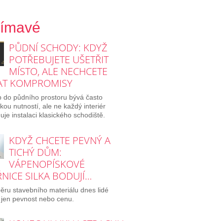
jímavé
PŮDNÍ SCHODY: KDYŽ
POTŘEBUJETE UŠETŘIT
MÍSTO, ALE NECHCETE
AT KOMPROMISY
p do půdního prostoru bývá často
ckou nutností, ale ne každý interiér
je instalaci klasického schodiště.
KDYŽ CHCETE PEVNÝ A
TICHÝ DŮM:
VÁPENOPÍSKOVÉ
NICE SILKA BODUJÍ…
běru stavebního materiálu dnes lidé
 jen pevnost nebo cenu.