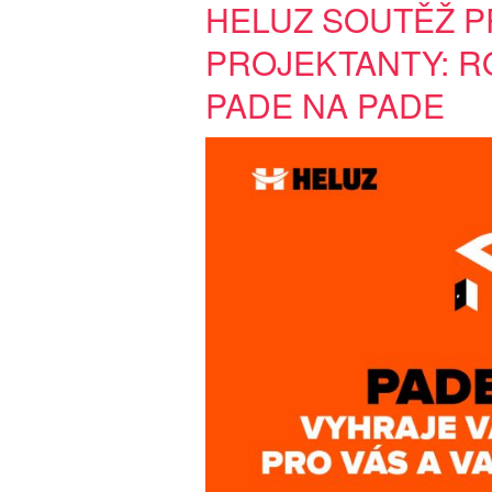
HELUZ SOUTĚŽ P
PROJEKTANTY: RO
PADE NA PADE