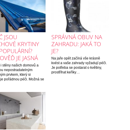
Č JSOU
SPRÁVNÁ OBUV NA
CHOVÉ KRYTINY
ZAHRADU: JAKÁ TO
 POPULÁRNÍ?
JE?
OVĚĎ JE JASNÁ
Na jaře opět začíná vše krásně
kvést a vaše zahrady vyžadují péči.
 i stěny našich domovů a
Je potřeba se postarat o květiny,
sou nepostradatelným
prostříhat keříky…
ým prvkem, který si
je pořádnou péči. Možná se