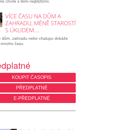
né chvíle s těmi nejbližšími.
VÍCE ČASU NA DŮM A
ZAHRADU, MÉNĚ STAROSTÍ
S ÚKLIDEM.…
o dům, zahradu nebo chalupu dokáže
 mnoho času.
edplatné
KOUPIT ČASOPIS
PŘEDPLATNÉ
E-PŘEDPLATNÉ