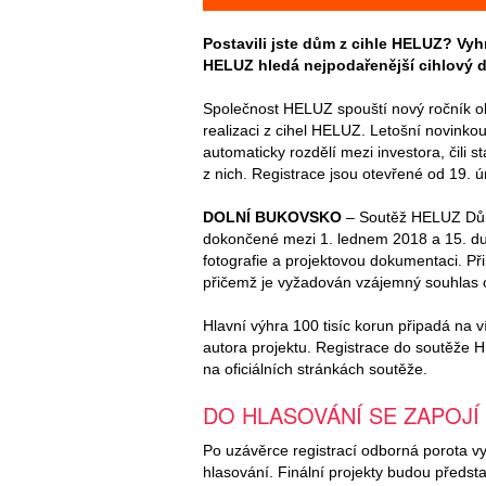
Postavili jste dům z cihle HELUZ? Vyhr
HELUZ hledá nejpodařenější cihlový d
Společnost HELUZ spouští nový ročník ob
realizaci z cihel HELUZ. Letošní novinkou
automaticky rozdělí mezi investora, čili s
z nich. Registrace jsou otevřené od 19. 
DOLNÍ BUKOVSKO
– Soutěž HELUZ Dům 
dokončené mezi 1. lednem 2018 a 15. dub
fotografie a projektovou dokumentaci. Přihl
přičemž je vyžadován vzájemný souhlas 
Hlavní výhra 100 tisíc korun připadá na 
autora projektu. Registrace do soutěže 
na oficiálních stránkách soutěže.
DO HLASOVÁNÍ SE ZAPOJÍ
Po uzávěrce registrací odborná porota vyb
hlasování. Finální projekty budou před