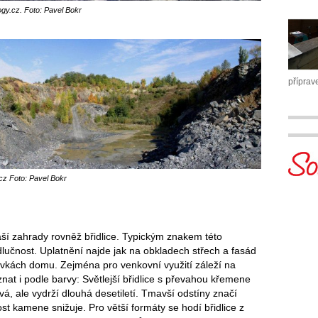
ogy.cz. Foto: Pavel Bokr
příprav
z Foto: Pavel Bokr
ší zahrady rovněž břidlice. Typickým znakem této
lučnost. Uplatnění najde jak na obkladech střech a fasád
dívkách domu. Zejména pro venkovní využití záleží na
nat i podle barvy: Světlejší břidlice s převahou křemene
vá, ale vydrží dlouhá desetiletí. Tmavší odstíny značí
ost kamene snižuje. Pro větší formáty se hodí břidlice z