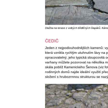
Dlažba na terase z velkých břidličných šlapáků. Káme
ČEDIČ
Jeden z nejpodivuhodnějších kamenů: vy
která vznikla rychlým utuhnutím lávy na po
opracovatelný, jeho typická sloupcovitá o
varhany můžete pozorovat na několika mí
skála poblíž Kamenického Šenova (viz foto
rodinných domů najde ideální využití př
složení s hrubozrnnou strukturou se nazý