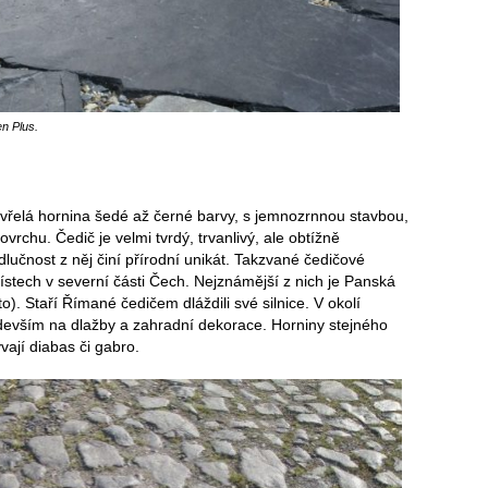
n Plus.
vřelá hornina šedé až černé barvy, s jemnozrnnou stavbou,
vrchu. Čedič je velmi tvrdý, trvanlivý, ale obtížně
dlučnost z něj činí přírodní unikát. Takzvané čedičové
stech v severní části Čech. Nejznámější z nich je Panská
). Staří Římané čedičem dláždili své silnice. V okolí
edevším na dlažby a zahradní dekorace. Horniny stejného
vají diabas či gabro.