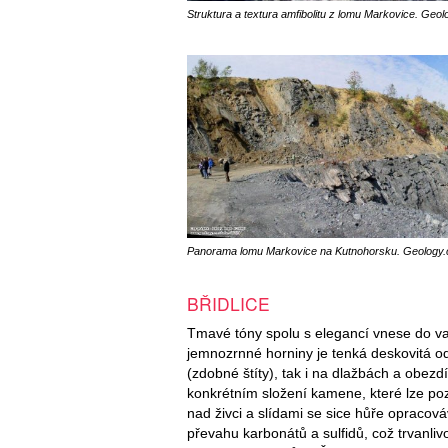
Struktura a textura amfibolitu z lomu Markovice. Geol
Panorama lomu Markovice na Kutnohorsku. Geology.c
BŘIDLICE
Tmavé tóny spolu s elegancí vnese do va
jemnozrnné horniny je tenká deskovitá od
(zdobné štíty), tak i na dlažbách a obez
konkrétním složení kamene, které lze poz
nad živci a slídami se sice hůře opracová
převahu karbonátů a sulfidů, což trvanliv