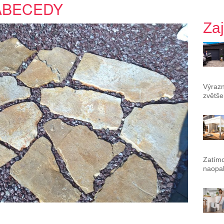
ABECEDY
Za
Výrazn
zvětše
Zatímc
naopak