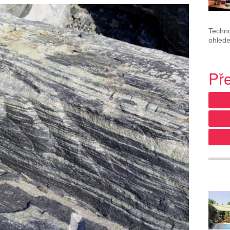
Techno
ohlede
Př