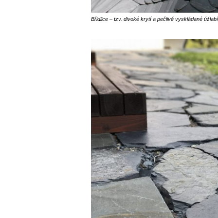
Břidlice – tzv. divoké krytí a pečlivě vyskládané úžlab