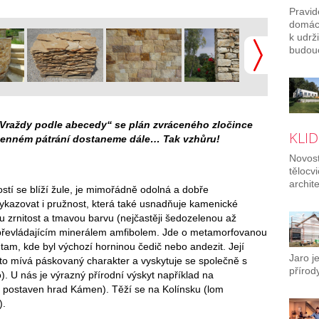
Pravid
domác
k udrž
budouc
 „Vraždy podle abecedy“ se plán zvráceného zločince
KLID
menném pátrání dostaneme dále… Tak vzhůru!
Novost
tělocv
archit
stí se blíží žule, je mimořádně odolná a dobře
vykazovat i pružnost, která také usnadňuje kamenické
 zrnitost a tmavou barvu (nejčastěji šedozelenou až
 s převládajícím minerálem amfibolem. Jde o metamorfovanou
tam, kde byl výchozí horninou čedič nebo andezit. Její
Jaro j
asto mívá páskovaný charakter a vyskytuje se společně s
přírody
ro). U nás je výrazný přírodní výskyt například na
je postaven hrad
Kámen). Těží se na Kolínsku (lom
).