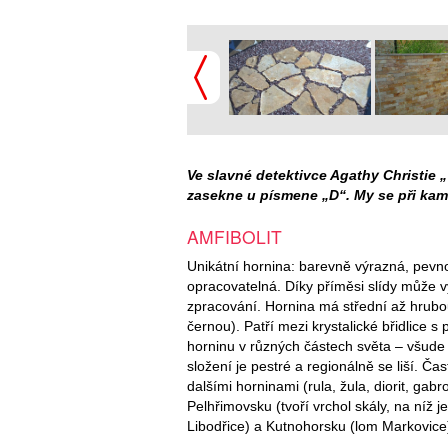
Ve slavné detektivce Agathy Christie
zasekne u písmene „D“. My se při ka
AMFIBOLIT
Unikátní hornina: barevně výrazná, pevno
opracovatelná. Díky příměsi slídy může 
zpracování. Hornina má střední až hrubou
černou). Patří mezi krystalické břidlice
horninu v různých částech světa – všude 
složení je pestré a regionálně se liší. Č
dalšími horninami (rula, žula, diorit, gab
Pelhřimovsku (tvoří vrchol skály, na níž 
Libodřice) a Kutnohorsku (lom Markovice