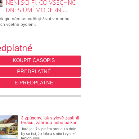
NENÍ SCI-FI. CO VŠECHNO
DNES UMÍ MODERNÍ…
logie nám usnadňují život v mnoha
ch včetně bydlení.
edplatné
KOUPIT ČASOPIS
PŘEDPLATNÉ
E-PŘEDPLATNÉ
3 způsoby, jak stylově zastínit
terasu, zahradu nebo balkon
Jaro je už v plném proudu a dalo
by se říci, že léto a s ním i vysoké
teploty jsou…