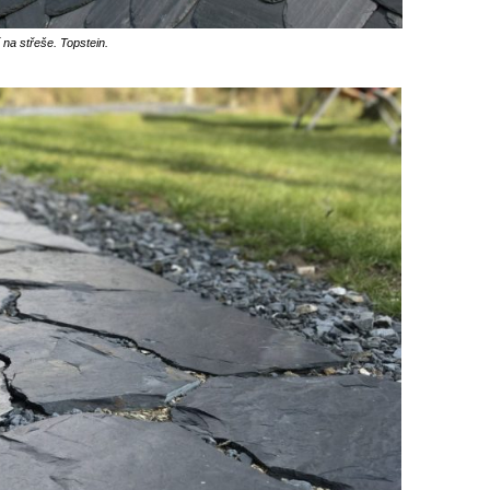
í na střeše. Topstein.