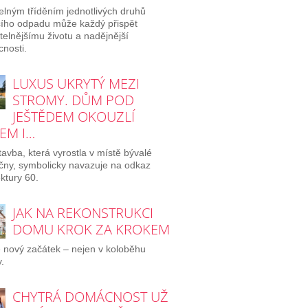
elným tříděním jednotlivých druhů
ího odpadu může každý přispět
itelnějšímu životu a nadějnější
nosti.
LUXUS UKRYTÝ MEZI
STROMY. DŮM POD
JEŠTĚDEM OKOUZLÍ
EM I…
avba, která vyrostla v místě bývalé
ičny, symbolicky navazuje na odkaz
ektury 60.
JAK NA REKONSTRUKCI
DOMU KROK ZA KROKEM
e nový začátek – nejen v koloběhu
.
CHYTRÁ DOMÁCNOST UŽ