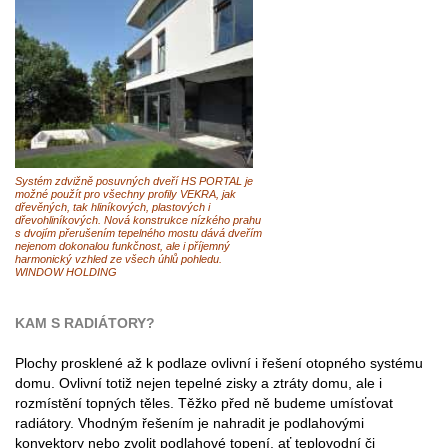
Systém zdvižně posuvných dveří HS PORTAL je
možné použít pro všechny profily VEKRA, jak
dřevěných, tak hliníkových, plastových i
dřevohliníkových. Nová konstrukce nízkého prahu
s dvojím přerušením tepelného mostu dává dveřím
nejenom dokonalou funkčnost, ale i příjemný
harmonický vzhled ze všech úhlů pohledu.
WINDOW HOLDING
KAM S RADIÁTORY?
Plochy prosklené až k podlaze ovlivní i řešení otopného systému
domu. Ovlivní totiž nejen tepelné zisky a ztráty domu, ale i
rozmístění topných těles. Těžko před ně budeme umísťovat
radiátory. Vhodným řešením je nahradit je podlahovými
konvektory nebo zvolit podlahové topení, ať teplovodní či