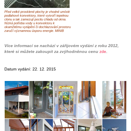
Před velké prosklené plochy je vhodné umístit
podlahové konvektory, které vytvoří tepelnou
clonu a tak zamezují pocitu chladu od okna.
Nízká potřeba vody u konvektoru k
okamžitému vytápění či dochlazování prostoru
zaručí významnou úsporu energie. MINIB
Více informací se nachází v zářijovém vydání z roku 2012,
které si můžete zakoupit za zvýhodněnou cenu
zde
.
Datum vydání: 22. 12. 2015