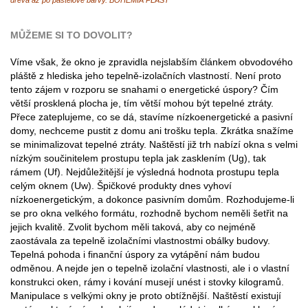
MŮŽEME SI TO DOVOLIT?
Víme však, že okno je zpravidla nejslabším článkem obvodového
pláště z hlediska jeho tepelně-izolačních vlastností. Není proto
tento zájem v rozporu se snahami o energetické úspory? Čím
větší prosklená plocha je, tím větší mohou být tepelné ztráty.
Přece zateplujeme, co se dá, stavíme nízkoenergetické a pasivní
domy, nechceme pustit z domu ani trošku tepla. Zkrátka snažíme
se minimalizovat tepelné ztráty. Naštěstí již trh nabízí okna s velmi
nízkým součinitelem prostupu tepla jak zasklením (Ug), tak
rámem (Uf). Nejdůležitější je výsledná hodnota prostupu tepla
celým oknem (Uw). Špičkové produkty dnes vyhoví
nízkoenergetickým, a dokonce pasivním domům. Rozhodujeme-li
se pro okna velkého formátu, rozhodně bychom neměli šetřit na
jejich kvalitě. Zvolit bychom měli taková, aby co nejméně
zaostávala za tepelně izolačními vlastnostmi obálky budovy.
Tepelná pohoda i finanční úspory za vytápění nám budou
odměnou. A nejde jen o tepelně izolační vlastnosti, ale i o vlastní
konstrukci oken, rámy i kování musejí unést i stovky kilogramů.
Manipulace s velkými okny je proto obtížnější. Naštěstí existují