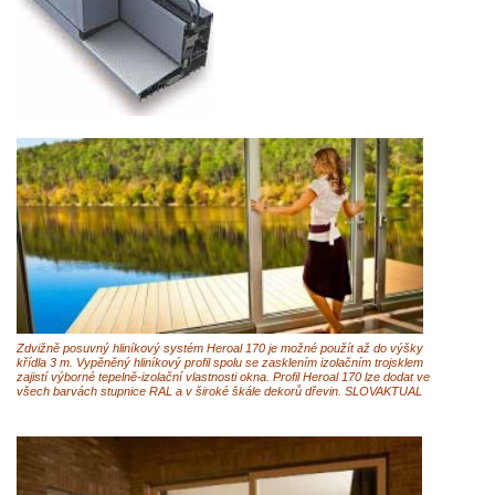
Zdvižně posuvný hliníkový systém Heroal 170 je možné použít až do výšky
křídla 3 m. Vypěněný hliníkový profil spolu se zasklením izolačním trojsklem
zajistí výborné tepelně-izolační vlastnosti okna. Profil Heroal 170 lze dodat ve
všech barvách stupnice RAL a v široké škále dekorů dřevin. SLOVAKTUAL