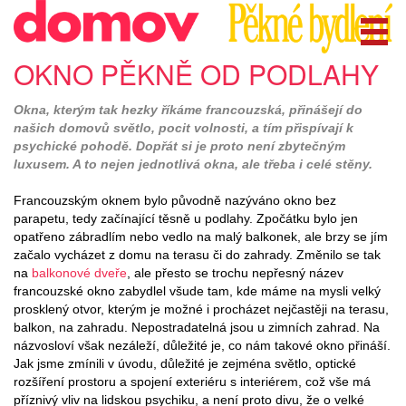
OKNO PĚKNĚ OD PODLAHY
Okna, kterým tak hezky říkáme francouzská, přinášejí do
našich domovů světlo, pocit volnosti, a tím přispívají k
psychické pohodě. Dopřát si je proto není zbytečným
luxusem. A to nejen jednotlivá okna, ale třeba i celé stěny.
Francouzským oknem bylo původně nazýváno okno bez
parapetu, tedy začínající těsně u podlahy. Zpočátku bylo jen
opatřeno zábradlím nebo vedlo na malý balkonek, ale brzy se jím
začalo vycházet z domu na terasu či do zahrady. Změnilo se tak
na
balkonové dveře
, ale přesto se trochu nepřesný název
francouzské okno zabydlel všude tam, kde máme na mysli velký
prosklený otvor, kterým je možné i procházet nejčastěji na terasu,
balkon, na zahradu. Nepostradatelná jsou u zimních zahrad. Na
názvosloví však nezáleží, důležité je, co nám takové okno přináší.
Jak jsme zmínili v úvodu, důležité je zejména světlo, optické
rozšíření prostoru a spojení exteriéru s interiérem, což vše má
příznivý vliv na lidskou psychiku, a není proto divu, že o velké