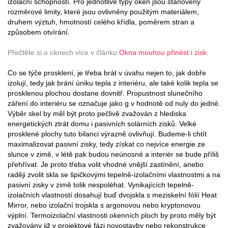
izolační schopností. Pro jednotlivé typy oken jsou stanoveny
rozměrové limity, které jsou ovlivněny použitým materiálem,
druhem výztuh, hmotností celého křídla, poměrem stran a
způsobem otvírání.
Přečtěte si o oknech více v článku
Okna mouhou přinést i zisk
.
Co se týče prosklení, je třeba brát v úvahu nejen to, jak dobře
izolují, tedy jak brání úniku tepla z interiéru, ale také kolik tepla se
prosklenou plochou dostane dovnitř. Propustnost slunečního
záření do interiéru se označuje jako g v hodnotě od nuly do jedné.
Výběr skel by měl být proto pečlivě zvažován z hlediska
energetických ztrát domu i pasivních solárních zisků. Velké
prosklené plochy tuto bilanci výrazně ovlivňují. Budeme-li chtít
maximalizovat pasivní zisky, tedy získat co nejvíce energie ze
slunce v zimě, v létě pak budou neúnosné a interiér se bude příliš
přehřívat. Je proto třeba volit vhodné vnější zastínění, anebo
raději zvolit skla se špičkovými tepelně-izolačními vlastnostmi a na
pasivní zisky v zimě tolik nespoléhat. Vynikajících tepelně-
izolačních vlastností dosahují buď dvojskla s meziskelní fólií Heat
Mirror, nebo izolační trojskla s argonovou nebo kryptonovou
výplní. Termoizolační vlastnosti okenních ploch by proto měly být
zvažovány již v projektové fázi novostavby nebo rekonstrukce