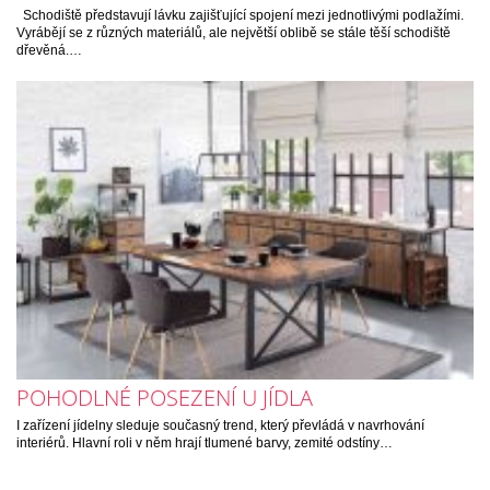
Schodiště představují lávku zajišťující spojení mezi jednotlivými podlažími.
Vyrábějí se z různých materiálů, ale největší oblibě se stále těší schodiště
dřevěná.…
POHODLNÉ POSEZENÍ U JÍDLA
I zařízení jídelny sleduje současný trend, který převládá v navrhování
interiérů. Hlavní roli v něm hrají tlumené barvy, zemité odstíny…