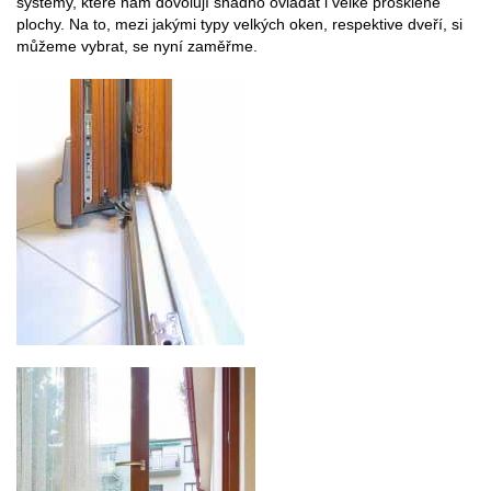
systémy, které nám dovolují snadno ovládat i velké prosklené
plochy. Na to, mezi jakými typy velkých oken, respektive dveří, si
můžeme vybrat, se nyní zaměřme.