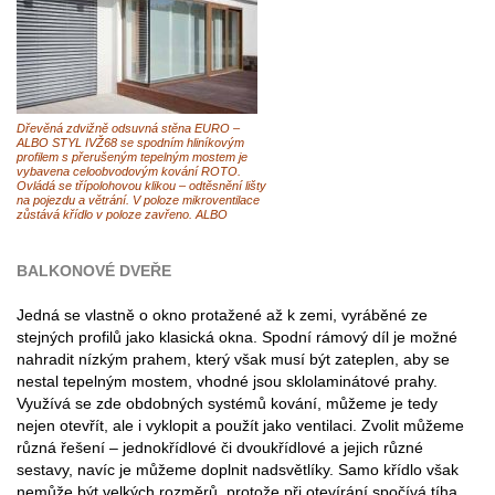
Dřevěná zdvižně odsuvná stěna EURO –
ALBO STYL IVŽ68 se spodním hliníkovým
profilem s přerušeným tepelným mostem je
vybavena celoobvodovým kování ROTO.
Ovládá se třípolohovou klikou – odtěsnění lišty
na pojezdu a větrání. V poloze mikroventilace
zůstává křídlo v poloze zavřeno. ALBO
BALKONOVÉ DVEŘE
Jedná se vlastně o okno protažené až k zemi, vyráběné ze
stejných profilů jako klasická okna. Spodní rámový díl je možné
nahradit nízkým prahem, který však musí být zateplen, aby se
nestal tepelným mostem, vhodné jsou sklolaminátové prahy.
Využívá se zde obdobných systémů kování, můžeme je tedy
nejen otevřít, ale i vyklopit a použít jako ventilaci. Zvolit můžeme
různá řešení – jednokřídlové či dvoukřídlové a jejich různé
sestavy, navíc je můžeme doplnit nadsvětlíky. Samo křídlo však
nemůže být velkých rozměrů, protože při otevírání spočívá tíha