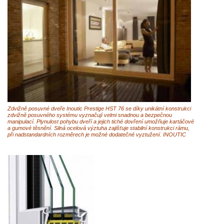
Zdvižně posuvné dveře Inoutic Prestige HST 76 se díky unikátní konstrukci
zdvižně posuvného systému vyznačují velmi snadnou a bezpečnou
manipulací. Plynulost pohybu dveří a jejich tiché dovření umožňuje kartáčové
a gumové těsnění. Silná ocelová výztuha zajišťuje stabilní konstrukci rámu,
při nadstandardních rozměrech je možné dodatečné vyztužení. INOUTIC