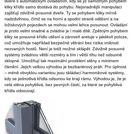
dveře s automatickým ovládáním, kdy se již samotným pohybem
kliky křídlo samo dostává do pohybu. Nejsnadnější manipulaci
zajišťují zdvižně posuvné dveře. Ty se pohybem kliky mírně
nadzdvihnou, čímž se na horní a spodní straně odtěsní a na
ložiskových pojezdech se mohou velmi lehce posunout. Ovládání
je proto velmi snadné a zvládne je i malé dítě. Zpětným pohybem
kliky se posuvné křídlo utěsní a zároveň aretuje v jakékoli poloze,
což umožňuje například bezpečné větrání bez rizika vniknutí
nezvaných hostů. Není je totiž možné sklápět. Zdvižně posuvné
systémy zvládnou větší rozměry a tím i větší tíhu než odsuvně
sklopné. Umožňují tak maximální prosklení stěny s minimem
členění. Jejich velkou výhodou je bezbariérový práh. Pro úplnost
– méně obvyklou variantou jsou skládací harmonikové systémy,
kdy se jednotlivá křídla odsunou ke kraji rámu. Výhodou je, že je
celá stěna pohyblivá, bez pevných částí, za které se pohyblivá
křídla odsouvají.