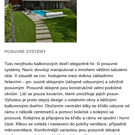
POSUVNÉ SYSTÉMY
Tuto nevýhodu balkonových dveří elegantně ře- ší posuvné
systémy. Navíc dovolují manipulovat s mnohem většími tabulemi
skla. V zásadě se roz- hodujeme mezi dvěma základními
řešeními – po- suvně sklopným (sklopně odsuvným) a zdvižně
posuvným. Posuvně sklopné jsou konstrukčně velmi podobné
oknům. Liší se pouze kováním, které umožňuje jejich posun.
Výhodou je proto stejný design s ostatními okny a běžnými
balkonovými dveřmi. Otočením centrální kliky se křídlo odsune od
rámu o několik centimetrů a pomocí koleček v kolejnici se
posouvá. Kolejnice je připojena ke křídlu a rámu ve spodní i horní
části. Klikou se ovládá i nastavení do polohy ventilace, případně
mikroventilace. Komfortnější variantou jsou posuvně sklopné