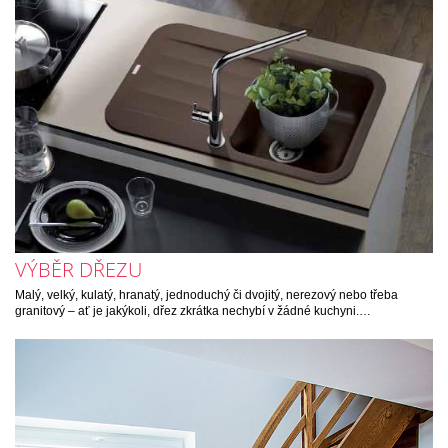
VÝBĚR DŘEZU
Malý, velký, kulatý, hranatý, jednoduchý či dvojitý, nerezový nebo třeba
granitový – ať je jakýkoli, dřez zkrátka nechybí v žádné kuchyni.…