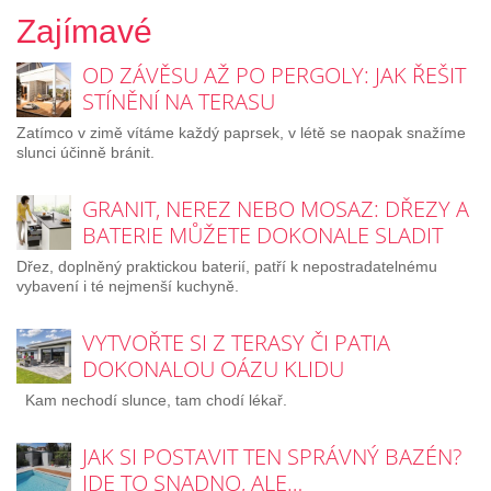
Zajímavé
OD ZÁVĚSU AŽ PO PERGOLY: JAK ŘEŠIT
STÍNĚNÍ NA TERASU
Zatímco v zimě vítáme každý paprsek, v létě se naopak snažíme
slunci účinně bránit.
GRANIT, NEREZ NEBO MOSAZ: DŘEZY A
BATERIE MŮŽETE DOKONALE SLADIT
Dřez, doplněný praktickou baterií, patří k nepostradatelnému
vybavení i té nejmenší kuchyně.
VYTVOŘTE SI Z TERASY ČI PATIA
DOKONALOU OÁZU KLIDU
Kam nechodí slunce, tam chodí lékař.
JAK SI POSTAVIT TEN SPRÁVNÝ BAZÉN?
JDE TO SNADNO, ALE…