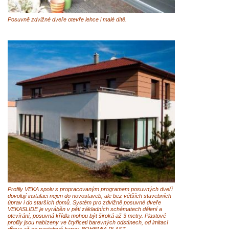
Posuvně zdvižné dveře otevře lehce i malé dítě.
Profily VEKA spolu s propracovaným programem posuvných dveří
dovolují instalaci nejen do novostaveb, ale bez větších stavebních
úprav i do starších domů. Systém pro zdvižně posuvné dveře
VEKASLIDE je vyráběn v pěti základních schématech dělení a
otevírání, posuvná křídla mohou být široká až 3 metry. Plastové
profily jsou nabízeny ve čtyřiceti barevných odstínech, od imitací
dřeva až po pastelové barvy. BOHEMIA PLAST