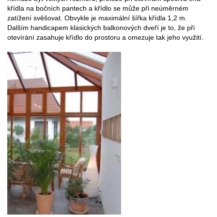
křídla na bočních pantech a křídlo se může při neúměrném
zatížení svěšovat. Obvykle je maximální šířka křídla 1,2 m.
Dalším handicapem klasických balkonových dveří je to, že při
otevírání zasahuje křídlo do prostoru a omezuje tak jeho využití.