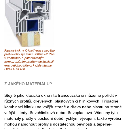
Plastová okna Oknotherm z nového
profilového systému Softline 82 Plus
v kombinaci s patentovaným
termoizolačním profilem optimalizují
energetickou bilanci každé stavby.
OKNOTHERM
Z JAKÉHO MATERIÁLU?
Stejně jako klasická okna i ta francouzská si můžeme pořídit v
různých profilů, dřevěných, plastových či hliníkových. Případně
kombinaci hliníku na vnější straně a dřeva nebo plastu na straně
vnější – tedy dřevohliníková nebo dřevoplastová. Všechny tyto
materiály prošly v poslední době rychlým vývojem, takže výrobci
mohou nabídnout profily s dostatečnou pevností a tepelně-