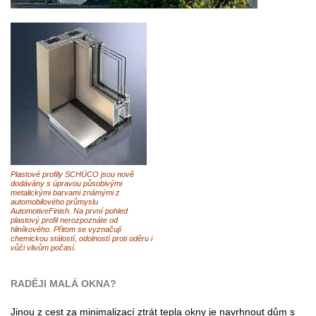
Plastové profily SCHÜCO jsou nově
dodávány s úpravou působivými
metalickými barvami známými z
automobilového průmyslu
AutomotiveFinish. Na první pohled
plastový profil nerozpoznáte od
hliníkového. Přitom se vyznačují
chemickou stálostí, odolností proti oděru i
vůči vlivům počasí.
RADĚJI MALÁ OKNA?
Jinou z cest za minimalizací ztrát tepla okny je navrhnout dům s