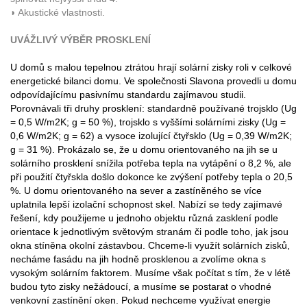
◗ Akustické vlastnosti.
UVÁŽLIVÝ VÝBĚR PROSKLENÍ
U domů s malou tepelnou ztrátou hrají solární zisky roli v celkové
energetické bilanci domu. Ve společnosti Slavona provedli u domu
odpovídajícímu pasivnímu standardu zajímavou studii.
Porovnávali tři druhy prosklení: standardně používané trojsklo (Ug
= 0,5 W/m2K; g = 50 %), trojsklo s vyššími solárními zisky (Ug =
0,6 W/m2K; g = 62) a vysoce izolující čtyřsklo (Ug = 0,39 W/m2K;
g = 31 %). Prokázalo se, že u domu orientovaného na jih se u
solárního prosklení snížila potřeba tepla na vytápění o 8,2 %, ale
při použití čtyřskla došlo dokonce ke zvýšení potřeby tepla o 20,5
%. U domu orientovaného na sever a zastíněného se více
uplatnila lepší izolační schopnost skel. Nabízí se tedy zajímavé
řešení, kdy použijeme u jednoho objektu různá zasklení podle
orientace k jednotlivým světovým stranám či podle toho, jak jsou
okna stíněna okolní zástavbou. Chceme-li využít solárních zisků,
necháme fasádu na jih hodně prosklenou a zvolíme okna s
vysokým solárním faktorem. Musíme však počítat s tím, že v létě
budou tyto zisky nežádoucí, a musíme se postarat o vhodné
venkovní zastínění oken. Pokud nechceme využívat energie