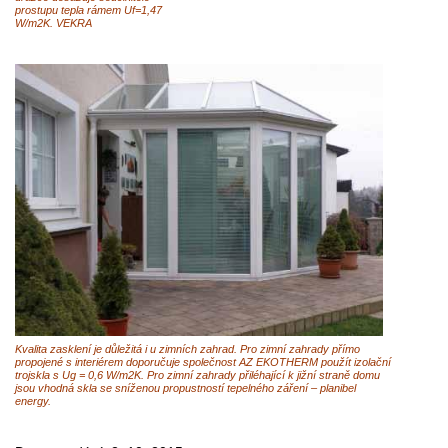
prostupu tepla rámem Uf=1,47
W/m2K. VEKRA
Kvalita zasklení je důležitá i u zimních zahrad. Pro zimní zahrady přímo
propojené s interiérem doporučuje společnost AZ EKOTHERM použít izolační
trojskla s Ug = 0,6 W/m2K. Pro zimní zahrady přiléhající k jižní straně domu
jsou vhodná skla se sníženou propustností tepelného záření – planibel
energy.