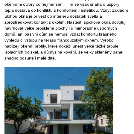
okenními otvory co nejmenšími. Tím se však snaha o úspory
tepla dostává do konfliktu s komfortem i estetikou. Vždyť základní
úlohou okna je přivést do interiéru dostatek světla a
zprostředkovat kontakt s okolím. Naštěstí špičková okna dovolují
navrhovat velké prosklené plochy i u mimořádně úsporných
domů, ani pasivní dům se nemusí vzdát komfortu krásného
výhledu či vstupu na terasu francouzským oknem. Výrobci
nabízejí okenní profily, které dokáží unést velké těžké tabule
izolačních trojskel, a důmyslná kování, že velký skleněný panel
snadno odsune i malé dítě.