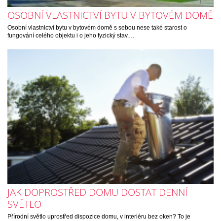
OSOBNÍ VLASTNICTVÍ BYTU V BYTOVÉM DOMĚ
Osobní vlastnictví bytu v bytovém domě s sebou nese také starost o
fungování celého objektu i o jeho fyzický stav.…
JAK DOPROSTŘED DOMU DOSTAT DENNÍ
SVĚTLO
Přírodní světlo uprostřed dispozice domu, v interiéru bez oken? To je