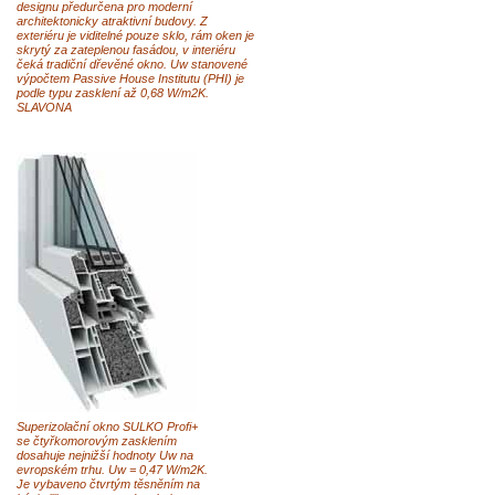
designu předurčena pro moderní
architektonicky atraktivní budovy. Z
exteriéru je viditelné pouze sklo, rám oken je
skrytý za zateplenou fasádou, v interiéru
čeká tradiční dřevěné okno. Uw stanovené
výpočtem Passive House Institutu (PHI) je
podle typu zasklení až 0,68 W/m2K.
SLAVONA
Superizolační okno SULKO Profi+
se čtyřkomorovým zasklením
dosahuje nejnižší hodnoty Uw na
evropském trhu. Uw = 0,47 W/m2K.
Je vybaveno čtvrtým těsněním na