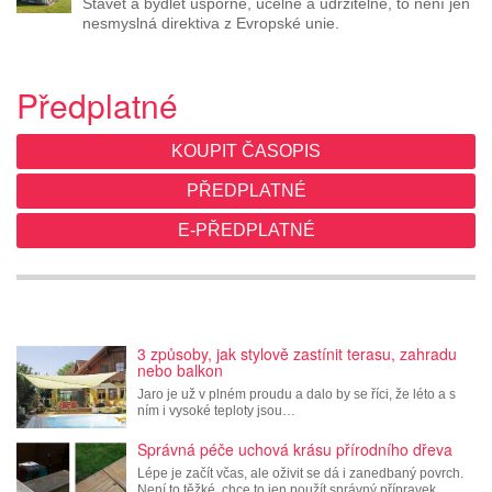
Stavět a bydlet úsporně, účelně a udržitelně, to není jen
nesmyslná direktiva z Evropské unie.
Předplatné
KOUPIT ČASOPIS
PŘEDPLATNÉ
E-PŘEDPLATNÉ
3 způsoby, jak stylově zastínit terasu, zahradu
nebo balkon
Jaro je už v plném proudu a dalo by se říci, že léto a s
ním i vysoké teploty jsou…
Správná péče uchová krásu přírodního dřeva
Lépe je začít včas, ale oživit se dá i zanedbaný povrch.
Není to těžké, chce to jen použít správný přípravek.