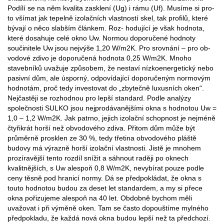
Podílí se na něm kvalita zasklení (Ug) i rámu (Uf). Musíme si pro-
to všímat jak tepelně izolačních vlastností skel, tak profilů, které
bývají o něco slabším článkem. Roz- hodující je však hodnota,
které dosahuje celé okno Uw. Normou doporučené hodnoty
součinitele Uw jsou nejvýše 1,20 W/m2K. Pro srovnání – pro ob-
vodové zdivo je doporučená hodnota 0,25 W/m2K. Mnoho
stavebníků uvažuje způsobem, že nestaví nízkoenergetický nebo
pasivní dům, ale úsporný, odpovídající doporučeným normovým
hodnotám, proč tedy investovat do „zbytečně luxusních oken“.
Nejčastěji se rozhodnou pro lepší standard. Podle analýzy
společnosti SULKO jsou nejprodávanějšími okna s hodnotou Uw =
1,0 – 1,2 W/m2K. Jak patrno, jejich izolační schopnost je nejméně
čtyřikrát horší než obvodového zdiva. Přitom dům může být
průměrně prosklen ze 30 %, tedy třetina obvodového pláště
budovy má výrazně horší izolační vlastnosti. Jistě je mnohem
prozíravější tento rozdíl snížit a sáhnout raději po oknech
kvalitnějších, s Uw alespoň 0,8 W/m2K, nevybírat pouze podle
ceny těsně pod hranicí normy. Dá se předpokládat, že okna s
touto hodnotou budou za deset let standardem, a my si přece
okna pořizujeme alespoň na 40 let. Obdobně bychom měli
uvažovat i při výměně oken. Tam se často dopouštíme mylného
předpokladu, že každá nová okna budou lepší než ta předchozí.