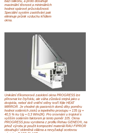
bázi silikonu, a proto dosahuje
maximální těsnosti a minimálních
hodnot spárové průvzdušnosti.
Speciální systém zasklívání pak
eliminuje průnik vzduchu křídlem
okna.
Unikátní tříkomorové zasklení okna PROGRESS lze
přirovnat ke čtyřsklu, ale váha zůstává stejná jako u
dvojskla, neboť dvě vnitřní stěny tvoří fólie HEAT
MIRROR. Je vhodné do pasivních domů díky poměru
hodnot solárních zisků a tepelného prostupu = 135 (g =
40,5 % ku Ug = 0,3 W/m2K). Pro srovnání u trojskel s
vyšším solárním faktorem je tento poměr 105. Okna
PROGRESS jsou vyrobena z profilu Rehau GENEO®, na
jehož výrobu je použit kompozitní materiál RAU-FIPROR
obsahující skleněná vlákna a nevyžadují ocelovou