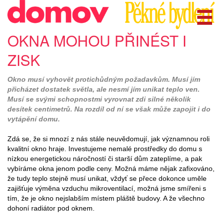
OKNA MOHOU PŘINÉST I
ZISK
Okno musí vyhovět protichůdným požadavkům. Musí jím
přicházet dostatek světla, ale nesmí jím unikat teplo ven.
Musí se svými schopnostmi vyrovnat zdi silné několik
desítek centimetrů. Na rozdíl od ní se však může zapojit i do
vytápění domu.
Zdá se, že si mnozí z nás stále neuvědomují, jak významnou roli
kvalitní okno hraje. Investujeme nemalé prostředky do domu s
nízkou energetickou náročností či starší dům zateplíme, a pak
vybíráme okna jenom podle ceny. Možná máme nějak zafixováno,
že tudy teplo stejně musí unikat, vždyť se přece dokonce uměle
zajišťuje výměna vzduchu mikroventilací, možná jsme smířeni s
tím, že je okno nejslabším místem pláště budovy. A že všechno
dohoní radiátor pod oknem.