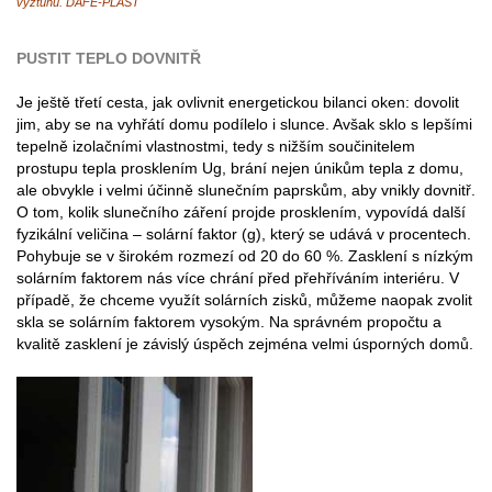
výztuhu. DAFE-PLAST
PUSTIT TEPLO DOVNITŘ
Je ještě třetí cesta, jak ovlivnit energetickou bilanci oken: dovolit
jim, aby se na vyhřátí domu podílelo i slunce. Avšak sklo s lepšími
tepelně izolačními vlastnostmi, tedy s nižším součinitelem
prostupu tepla prosklením Ug, brání nejen únikům tepla z domu,
ale obvykle i velmi účinně slunečním paprskům, aby vnikly dovnitř.
O tom, kolik slunečního záření projde prosklením, vypovídá další
fyzikální veličina – solární faktor (g), který se udává v procentech.
Pohybuje se v širokém rozmezí od 20 do 60 %. Zasklení s nízkým
solárním faktorem nás více chrání před přehříváním interiéru. V
případě, že chceme využít solárních zisků, můžeme naopak zvolit
skla se solárním faktorem vysokým. Na správném propočtu a
kvalitě zasklení je závislý úspěch zejména velmi úsporných domů.