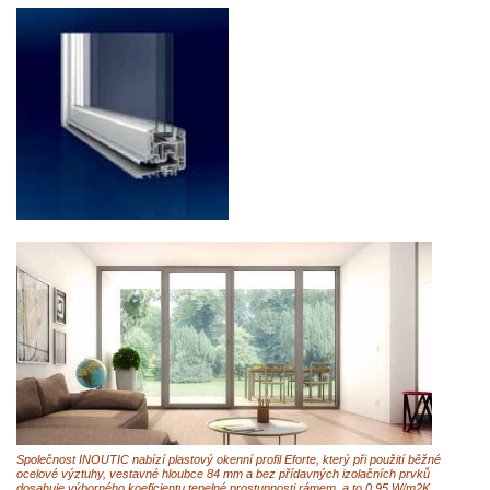
Společnost INOUTIC nabízí plastový okenní profil Eforte, který při použití běžné
ocelové výztuhy, vestavné hloubce 84 mm a bez přídavných izolačních prvků
dosahuje výborného koeficientu tepelné prostupnosti rámem, a to 0,95 W/m2K.