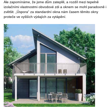
Ale zapomínáme, že jsme dům zateplili, a rozdíl mezi tepelně
izolačními vlastnostmi obvodové zdi a oknem se mohl paradoxně i
zvětšit. „Úspora“ za standardní okna nám časem těmito okny
proteče ve vyšších výdajích za vytápění.