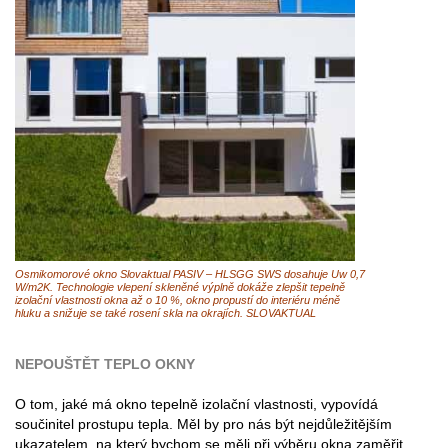
Osmikomorové okno Slovaktual PASIV – HLSGG SWS dosahuje Uw 0,7
W/m2K. Technologie vlepení skleněné výplně dokáže zlepšit tepelně
izolační vlastnosti okna až o 10 %, okno propustí do interiéru méně
hluku a snižuje se také rosení skla na okrajích. SLOVAKTUAL
NEPOUŠTĚT TEPLO OKNY
O tom, jaké má okno tepelně izolační vlastnosti, vypovídá
součinitel prostupu tepla. Měl by pro nás být nejdůležitějším
ukazatelem, na který bychom se měli při výběru okna zaměřit.