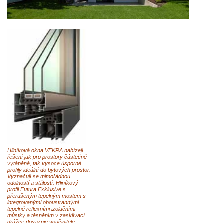
Hliníková okna VEKRA nabízejí
řešení jak pro prostory částečně
vytápěné, tak vysoce úsporné
profily ideální do bytových prostor.
Vyznačují se mimořádnou
odolností a stálostí. Hliníkový
profil Futura Exklusive s
přerušeným tepelným mostem s
integrovanými oboustrannými
tepelně reflexními izolačními
můstky a těsněním v zasklívací
drážce dosazuje součinitele