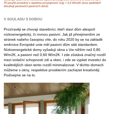
Při použití prosklení s tepelnou prostupností U(g) = 0,6 W/m2K okna spolehlivě
dosahují parametrů pasivních domů.
V SOULADU S DOBOU
Prozíravěji se chovají stavebníci, kteří staví dům alespoň
nízkoenergetický, či rovnou pasivní. Jak již přinejmenším ze
stránek našeho časopisu víte, do roku 2020 by se na základě
směrnice Evropské unie měl pasivní dům stát standardem.
Nízkoenergetické domy vyžadují okna s Uw nižším než 0,80
W/m2K, a pasivní než 0,60 W/m2K. I zde zůstává značný rozdíl
mezi izolační schopností zdí a oken, i zde se vyplatí investicí do
kvalitnějších oken tento rozdíl minimalizovat. V těchto domech
můžeme s okny, respektive prosklením zacházet kreativněji.
Podívejme se na to.