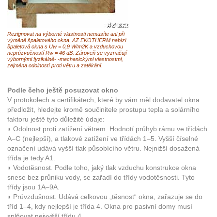
Rezignovat na výborné vlastnosti nemusíte ani při
výměně špaletového okna. AZ EKOTHERM nabízí
špaletová okna s Uw = 0,9 W/m2K a vzduchovou
neprůzvučností Rw = 46 dB. Zároveň se vyznačují
výbornými fyzikálně- -mechanickými vlastnostmi,
zejména odolností proti větru a zatékání.
Podle čeho ještě posuzovat okno
V protokolech a certifikátech, které by vám měl dodavatel okna
předložit, hledejte kromě součinitele prostupu tepla a solárního
faktoru ještě tyto důležité údaje:
◗ Odolnost proti zatížení větrem. Hodnotí průhyb rámu ve třídách
A–C (nejlepší), a tlakové zatížení ve třídách 1–5. Vyšší číselné
označení udává vyšší tlak působícího větru. Nejnižší dosažená
třída je tedy A1.
◗ Vodotěsnost. Podle toho, jaký tlak vzduchu konstrukce okna
snese bez průniku vody, se zařadí do třídy vodotěsnosti. Tyto
třídy jsou 1A–9A.
◗ Průvzdušnost. Udává celkovou „těsnost“ okna, zařazuje se do
tříd 1–4, kdy nejlepší je třída 4. Okna pro pasivní domy musí
splňovat nejvyšší třídu 4.