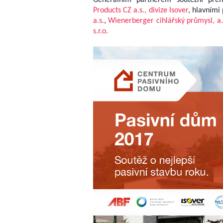
Products CZ a.s., divize Isover
, hlavními
a.s.
,
Wienerberger cihlářský průmysl, a.
s.r.o.