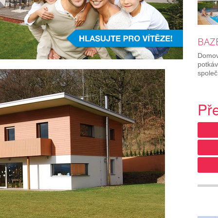
BAZÉ
Domov 
potkáv
společ
Př