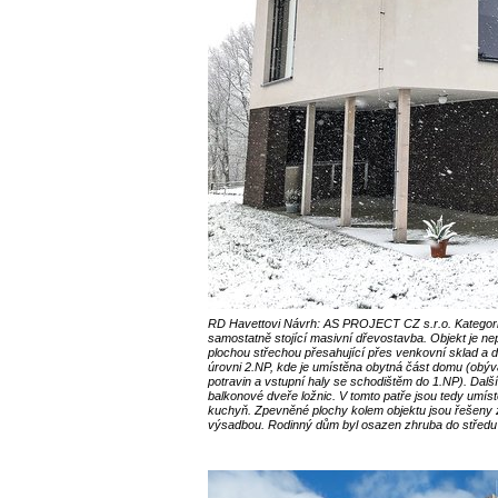
RD Havettovi Návrh: AS PROJECT CZ s.r.o. Kategorie
samostatně stojící masivní dřevostavba. Objekt je 
plochou střechou přesahující přes venkovní sklad a d
úrovni 2.NP, kde je umístěna obytná část domu (obýv
potravin a vstupní haly se schodištěm do 1.NP). Dalš
balkonové dveře ložnic. V tomto patře jsou tedy umíst
kuchyň. Zpevněné plochy kolem objektu jsou řešeny
výsadbou. Rodinný dům byl osazen zhruba do střed