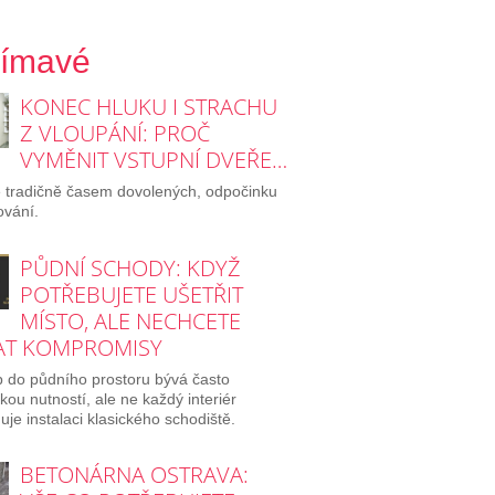
jímavé
KONEC HLUKU I STRACHU
Z VLOUPÁNÍ: PROČ
VYMĚNIT VSTUPNÍ DVEŘE…
e tradičně časem dovolených, odpočinku
ování.
PŮDNÍ SCHODY: KDYŽ
POTŘEBUJETE UŠETŘIT
MÍSTO, ALE NECHCETE
AT KOMPROMISY
p do půdního prostoru bývá často
ckou nutností, ale ne každý interiér
je instalaci klasického schodiště.
BETONÁRNA OSTRAVA: