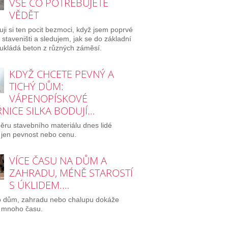
VŠE CO POTŘEBUJETE
VĚDĚT
ji si ten pocit bezmoci, když jsem poprvé
a staveništi a sledujem, jak se do základní
ukládá beton z různých záměsí.
KDYŽ CHCETE PEVNÝ A
TICHÝ DŮM:
VÁPENOPÍSKOVÉ
NICE SILKA BODUJÍ…
běru stavebního materiálu dnes lidé
 jen pevnost nebo cenu.
VÍCE ČASU NA DŮM A
ZAHRADU, MÉNĚ STAROSTÍ
S ÚKLIDEM.…
o dům, zahradu nebo chalupu dokáže
 mnoho času.