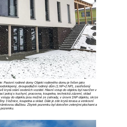
: Pasivní rodinné domy Objekt rodinného domu je řešen jako
nepodsklepený, dvoupodlažní rodinný dům (1.NP+2.NP), zastřešený
vě krytá stání osobních vozidel. Hlavní vstup do objektu byl navržen v
ací pokoj s kuchyní, pracovna, koupelna, technická zázemí, sklad
í vstupy do objektu jsou možné ze zahrady, v úrovni 1NP objektu, skrze
ěny 3 ložnice, koupelna a sklad. Dále je zde krytá terasa a venkovní
 zámkovou dlažbou. Zbytek pozemku byl dotvořen zelenými plochami a
u pozemku.