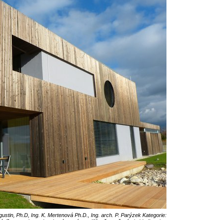
tin, Ph.D, Ing. K. Mertenová Ph.D., Ing. arch. P. Parýzek Kategorie: