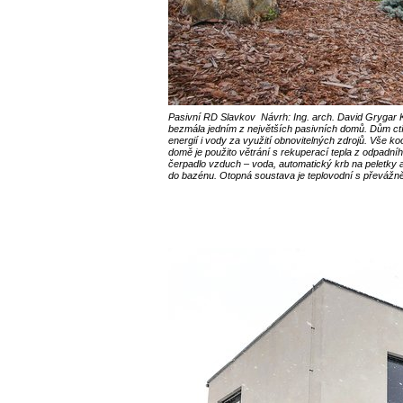
Pasivní RD Slavkov Návrh: Ing. arch. David Grygar 
bezmála jedním z největších pasivních domů. Dům ctí 
energií i vody za využití obnovitelných zdrojů. Vše 
domě je použito větrání s rekuperací tepla z odpadn
čerpadlo vzduch – voda, automatický krb na peletky a
do bazénu. Otopná soustava je teplovodní s převáž