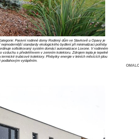
Kategorie: Pasivní rodinné domy Rodinný dům ve Slavkově u Opavy je
nejmodernější standardy ekologického bydlení při minimalizaci potřeby
koordinuje sofistikovaný systém domácí automatizace Loxone. V rodinném
ího vzduchu s předehřevem v zemním kolektoru. Zdrojem tepla je tepelné
 termické trubicové kolektory. Přebytky energie v letních měsících jdou
ně podlahovým vytápěním.
OMALO