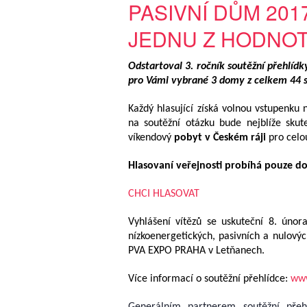
PASIVNÍ DŮM 201
JEDNU Z HODNO
Odstartoval 3. ročník soutěžní přehlíd
pro Vámi vybrané 3 domy z celkem 44 s
Každý hlasující získá volnou vstupenku
na soutěžní otázku bude nejblíže skut
víkendový
pobyt v Českém ráji
pro celo
Hlasovaní veřejnosti probíhá pouze do
CHCI HLASOVAT
Vyhlášení vítězů se uskuteční 8. února
nízkoenergetických, pasivních a nulovýc
PVA EXPO PRAHA v Letňanech.
Více informací o soutěžní přehlídce:
www
Generálním partnerem soutěžní pře