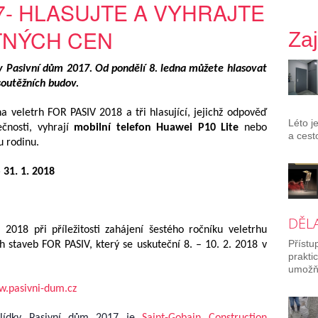
7- HLASUJTE A VYHRAJTE
TNÝCH CEN
Za
ky
Pasivní dům 2017
. Od pondělí 8. ledna můžete hlasovat
outěžních budov.
 na veletrh FOR PASIV 2018
a tři hlasující, jejichž odpověď
Léto j
ečnosti, vyhrají
mobilní telefon Huawei P10 Lite
nebo
a cest
u rodinu.
 31. 1. 2018
DĚL
 2018 při příležitosti zahájení šestého ročníku veletrhu
Přístu
h staveb FOR PASIV, který se uskuteční 8. – 10. 2. 2018 v
prakti
umožňu
.pasivni-dum.cz
hlídky Pasivní dům 2017 je
Saint-Gobain Construction