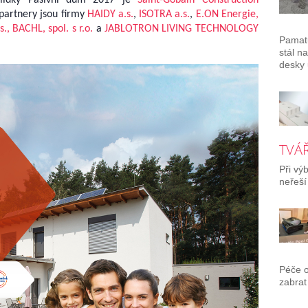
 partnery jsou firmy
HAIDY a.s.
,
ISOTRA a.s.
,
E.ON Energie,
s.,
BACHL, spol. s r.o.
a
JABLOTRON LIVING TECHNOLOGY
Pamatu
stál n
desky 
TVÁŘ
Při vý
neřeší
Péče 
zabrat