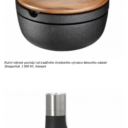
Ruční mlýnek pochází od tradičního švédského výrobce litinového nádobí
Skeppshult. 1 890 Kč, Kampot