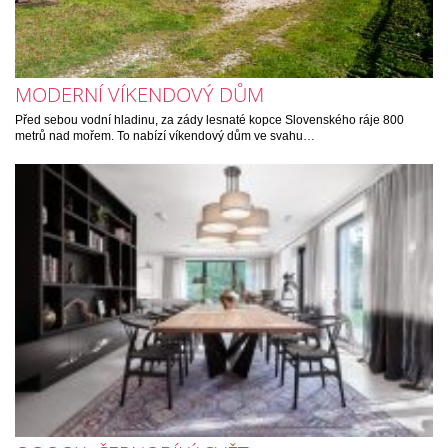
MODERNÍ VÍKENDOVÝ DŮM
Před sebou vodní hladinu, za zády lesnaté kopce Slovenského ráje 800
metrů nad mořem. To nabízí víkendový dům ve svahu…