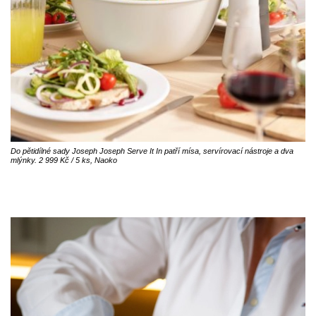
Do pětidílné sady Joseph Joseph Serve It In patří mísa, servírovací nástroje a dva
mlýnky. 2 999 Kč / 5 ks, Naoko