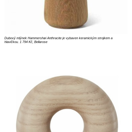
Dubový mlýnek Hammershøi Anthracite je vybaven keramickým strojkem a
hlavičkou. 1 794 Kč, Bellarose