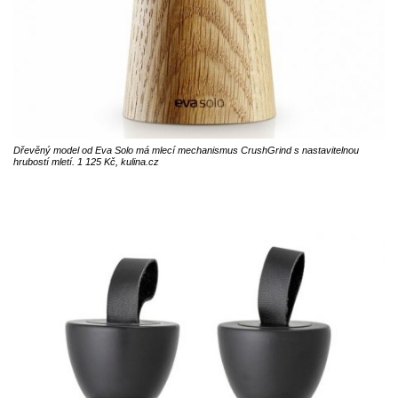
Dřevěný model od Eva Solo má mlecí mechanismus CrushGrind s nastavitelnou
hrubostí mletí. 1 125 Kč, kulina.cz