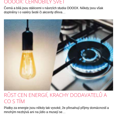
OOOOX: ČERNOBÍLÝ SVĚT
Černá a bílá jsou stálicemi v návrzích studia OOOOX. Někdy jsou však
doplněny i o valéry šedé či akcenty dřeva…
RŮST CEN ENERGIÍ, KRACHY DODAVATELŮ A
CO S TÍM
Platby za energie jsou někdy tak vysoké, že přesahují příjmy domácností a
mnohým nezbývá ani na jídlo a musejí se…