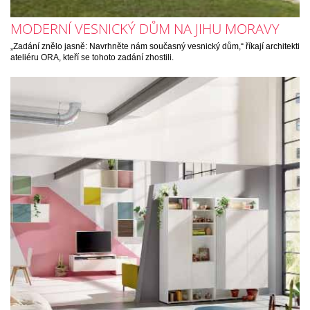
MODERNÍ VESNICKÝ DŮM NA JIHU MORAVY
„Zadání znělo jasně: Navrhněte nám současný vesnický dům,“ říkají architekti
ateliéru ORA, kteří se tohoto zadání zhostili.