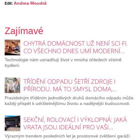
Andrea Moudrá
Edit:
Zajímavé
CHYTRÁ DOMÁCNOST UŽ NENÍ SCI-FI.
CO VŠECHNO DNES UMÍ MODERNÍ…
Technologie nám usnadňují život v mnoha ohledech včetně
bydlení.
TŘÍDĚNÍ ODPADU ŠETŘÍ ZDROJE I
PŘÍRODU. MÁ TO SMYSL DOMA,…
Pravidelným tříděním jednotlivých druhů domácího odpadu může
každý přispět k udržitelnějšímu životu a nadějnější budoucnosti.
SEKČNÍ, ROLOVACÍ I VÝKLOPNÁ: JAKÁ
VRATA JSOU IDEÁLNÍ PRO VAŠI…
Výrazným trendem posledních let je prostorové zvětšení garáží.