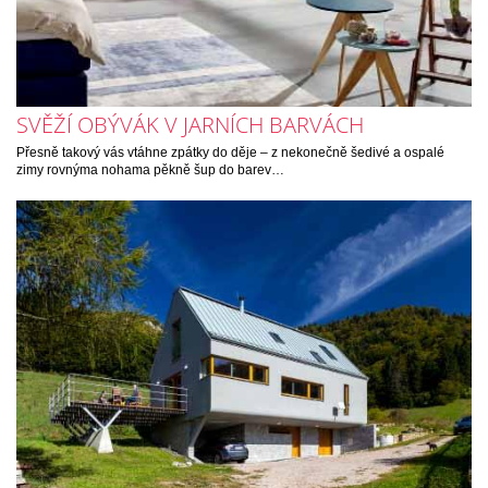
SVĚŽÍ OBÝVÁK V JARNÍCH BARVÁCH
Přesně takový vás vtáhne zpátky do děje – z nekonečně šedivé a ospalé
zimy rovnýma nohama pěkně šup do barev…