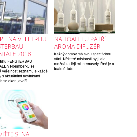
PE NA VELETRHU
NA TOALETU PATŘÍ
STERBAU
AROMA DIFUZÉR
NTALE 2018
Každý domov má svou specifickou
vůni. Některé místnosti by ji ale
etrhu FENSTERBAU
možná raději mít nemusely. Řeč je o
LE v Norimberku se
toaletě, kde…
 veřejnost seznamuje každé
y s aktuálními novinkami
ích se oken, dveří…
IŤTE SI NA