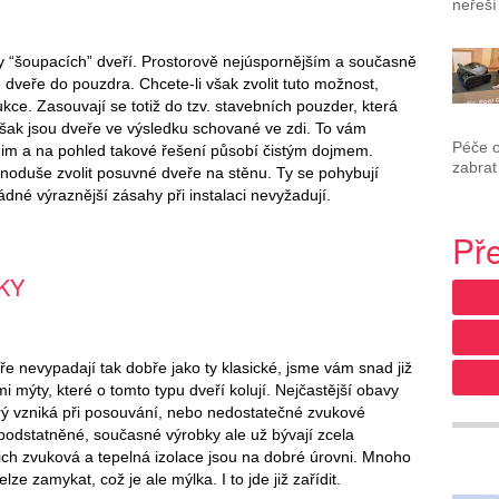
neřeší
 “šoupacích” dveří. Prostorově nejúspornějším a současně
 dveře do pouzdra. Chcete-li však zvolit tuto možnost,
kce. Zasouvají se totiž do tzv. stavebních pouzder, která
 však jsou dveře ve výsledku schované ve zdi. To vám
Péče 
nim a na pohled takové řešení působí čistým dojmem.
zabrat
dnoduše zvolit posuvné dveře na stěnu. Ty se pohybují
žádné výraznější zásahy při instalaci nevyžadují.
Př
KY
 nevypadají tak dobře jako ty klasické, jsme vám snad již
mi mýty, které o tomto typu dveří kolují. Nejčastější obavy
terý vzniká při posouvání, nebo nedostatečné zvukové
opodstatněné, současné výrobky ale už bývají zcela
jich zvuková a tepelná izolace jsou na dobré úrovni. Mnoho
ze zamykat, což je ale mýlka. I to jde již zařídit.