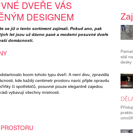
VNÉ DVEŘE VÁS
DĚNÝM DESIGNEM
Za
e se již o tento sortiment zajímali. Pokud ano, pak
átých let jsou už dávno pasé a moderní posuvné dveře
vaší domácnosti.
NY
Pamatu
stál n
desky 
odstartovalo boom tohoto typu dveří. A není divu, zpravidla
ácnosti, kde každý centimetr prostoru navíc přijde opravdu
kříňky či spotřebičů, posuvné pouze elegantně zajedou
 rádi vybavují všechny místnosti.
DĚL
Přístu
prakti
umožňu
O PROSTORU