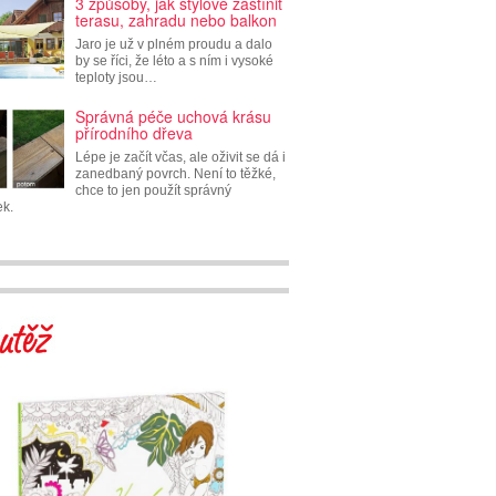
3 způsoby, jak stylově zastínit
terasu, zahradu nebo balkon
Jaro je už v plném proudu a dalo
by se říci, že léto a s ním i vysoké
teploty jsou…
Správná péče uchová krásu
přírodního dřeva
Lépe je začít včas, ale oživit se dá i
zanedbaný povrch. Není to těžké,
chce to jen použít správný
ek.