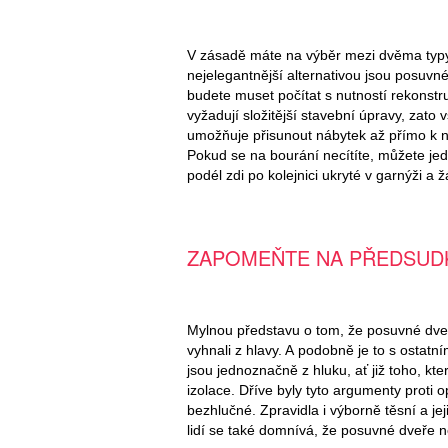
V zásadě máte na výběr mezi dvěma typy
nejelegantnější alternativou jsou posuvné
budete muset počítat s nutností rekonstru
vyžadují složitější stavební úpravy, zato
umožňuje přisunout nábytek až přímo k 
Pokud se na bourání necítíte, můžete je
podél zdi po kolejnici ukryté v garnýži a 
ZAPOMEŇTE NA PŘEDSUD
Mylnou představu o tom, že posuvné dveře
vyhnali z hlavy. A podobně je to s ostatní
jsou jednoznačně z hluku, ať již toho, k
izolace. Dříve byly tyto argumenty proti 
bezhlučné. Zpravidla i výborně těsní a je
lidí se také domnívá, že posuvné dveře nel