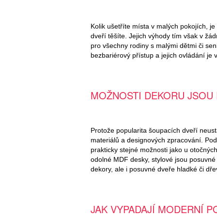
Kolik ušetříte místa v malých pokojích, 
dveří těšíte. Jejich výhody tím však v ž
pro všechny rodiny s malými dětmi či se
bezbariérový přístup a jejich ovládání je
MOŽNOSTI DEKORU JSOU
Protože popularita šoupacích dveří neustá
materiálů a designových zpracování. Podív
prakticky stejné možnosti jako u otočných
odolné MDF desky, stylové jsou posuvné d
dekory, ale i posuvné dveře hladké či dře
JAK VYPADAJÍ MODERNÍ 