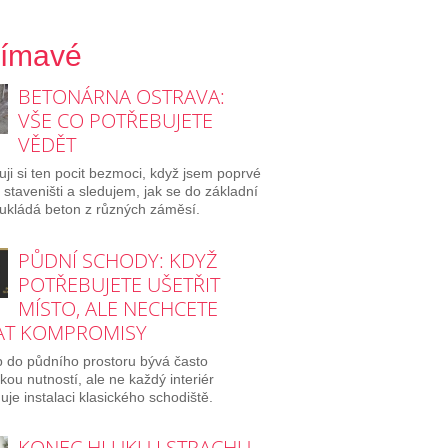
jímavé
BETONÁRNA OSTRAVA:
VŠE CO POTŘEBUJETE
VĚDĚT
ji si ten pocit bezmoci, když jsem poprvé
a staveništi a sledujem, jak se do základní
ukládá beton z různých záměsí.
PŮDNÍ SCHODY: KDYŽ
POTŘEBUJETE UŠETŘIT
MÍSTO, ALE NECHCETE
AT KOMPROMISY
p do půdního prostoru bývá často
ckou nutností, ale ne každý interiér
je instalaci klasického schodiště.
KONEC HLUKU I STRACHU