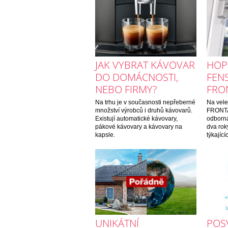
JAK VYBRAT KÁVOVAR
HOP
DO DOMÁCNOSTI,
FEN
NEBO FIRMY?
FRO
Na trhu je v současnosti nepřeberné
Na vel
množství výrobců i druhů kávovarů.
FRONTA
Existují automatické kávovary,
odborná
pákové kávovary a kávovary na
dva rok
kapsle.
týkajíc
UNIKÁTNÍ
POSV