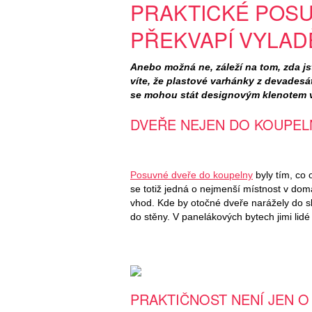
PRAKTICKÉ POSU
PŘEKVAPÍ VYLA
Anebo možná ne, záleží na tom, zda jst
víte, že plastové varhánky z devades
se mohou stát designovým klenotem 
DVEŘE NEJEN DO KOUPEL
Posuvné dveře do koupelny
byly tím, co 
se totiž jedná o nejmenší místnost v dom
vhod. Kde by otočné dveře narážely do s
do stěny. V panelákových bytech jimi lidé
PRAKTIČNOST NENÍ JEN 