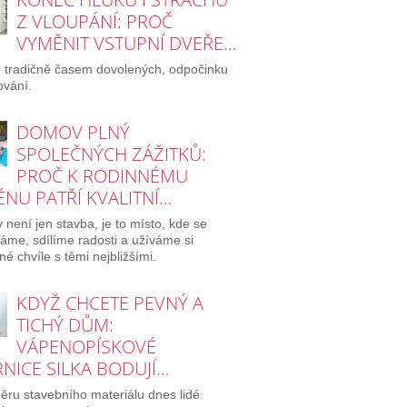
Z VLOUPÁNÍ: PROČ
VYMĚNIT VSTUPNÍ DVEŘE…
e tradičně časem dovolených, odpočinku
ování.
DOMOV PLNÝ
SPOLEČNÝCH ZÁŽITKŮ:
PROČ K RODINNÉMU
NU PATŘÍ KVALITNÍ…
není jen stavba, je to místo, kde se
áme, sdílíme radosti a užíváme si
né chvíle s těmi nejbližšími.
KDYŽ CHCETE PEVNÝ A
TICHÝ DŮM:
VÁPENOPÍSKOVÉ
NICE SILKA BODUJÍ…
běru stavebního materiálu dnes lidé