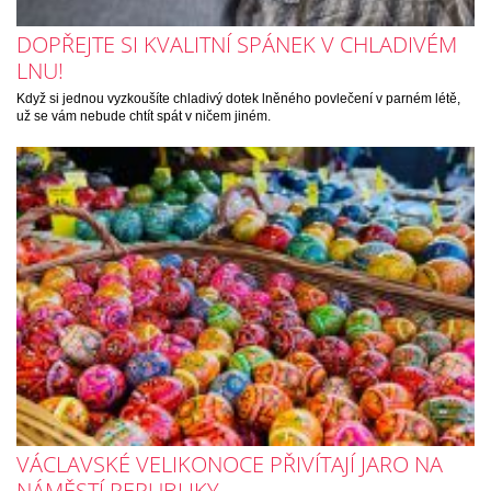
DOPŘEJTE SI KVALITNÍ SPÁNEK V CHLADIVÉM
LNU!
Když si jednou vyzkoušíte chladivý dotek lněného povlečení v parném létě,
už se vám nebude chtít spát v ničem jiném.
VÁCLAVSKÉ VELIKONOCE PŘIVÍTAJÍ JARO NA
NÁMĚSTÍ REPUBLIKY