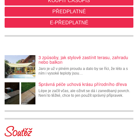
KOUPIT ČASOPIS
PŘEDPLATNÉ
E-PŘEDPLATNÉ
3 způsoby, jak stylově zastínit terasu, zahradu
nebo balkon
Jaro je už v plném proudu a dalo by se říci, že léto a s
ním i vysoké teploty jsou…
Správná péče uchová krásu přírodního dřeva
Lépe je začít včas, ale oživit se dá i zanedbaný povrch.
Není to těžké, chce to jen použít správný přípravek.