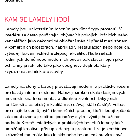
prostředí.
KAM SE LAMELY HODÍ
Lamely jsou univerzálním řešením pro různé typy prostorů. V
interiéru se často používají v obývacích pokojích, ložnicích nebo
kancelářích jako dekorativní obložení stěn či předěl mezi zónami.
V komerčních prostorách, například v restauracích nebo hotelích,
vytvářejí luxusní vzhled a zlepšují akustiku. Na fasádách
rodinných domů nebo moderních budov pak slouží nejen jako
ochranný prvek, ale také jako designový doplněk, který
zvýrazňuje architekturu stavby.
Lamely na stěny a fasády představují moderní a praktické řešení
pro každý interiér i exteriér. Nabízejí širokou škálu designových
možností, snadnou montáž a dlouhou životnost. Díky jejich
funkčnosti a estetickým kvalitám se stávají stále častější volbou
pro majitele domů, bytů i komerčních prostor, kteří hledají způsob,
jak dodat svému prostředí jedinečný styl a zvýšit jeho užitnou
hodnotu.Kromě estetických a praktických benefitů lamely také
umožňují kreativní přístup k designu prostoru. Lze je kombinovat
s různými materiály, jako je sklo nebo beton, což otevírá nové