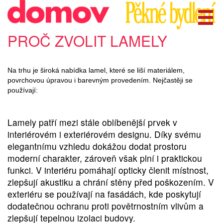
PROČ ZVOLIT LAMELY
Na trhu je široká nabídka lamel, které se liší materiálem,
povrchovou úpravou i barevným provedením. Nejčastěji se
používají:
Lamely patří mezi stále oblíbenější prvek v
interiérovém i exteriérovém designu. Díky svému
elegantnímu vzhledu dokážou dodat prostoru
moderní charakter, zároveň však plní i praktickou
funkci. V interiéru pomáhají opticky členit místnost,
zlepšují akustiku a chrání stěny před poškozením. V
exteriéru se používají na fasádách, kde poskytují
dodatečnou ochranu proti povětrnostním vlivům a
zlepšují tepelnou izolaci budovy.