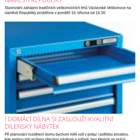
Slavnostní zahájení tradičních velikonočních trhů Václavské Velikonoce na
náměstí Republiky proběhne v pondělí 16. března od 16:30.
I DOMÁCÍ DÍLNA SI ZASLOUŽÍ KVALITNÍ
DÍLENSKÝ NÁBYTEK
Při plánování rozdělení domu bychom měli vzít v potaz i potřebu prostoru,
kde mohou být uloženy všechny nástroje a nářadí, bez kterých se práce…