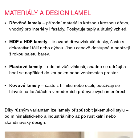
MATERIÁLY A DESIGN LAMEL
Dřevěné lamely
– přírodní materiál s krásnou kresbou dřeva,
vhodný pro interiéry i fasády. Poskytuje teplý a útulný vzhled.
MDF a HDF lamely
– lisované dřevovláknité desky, často s
dekorativní fólií nebo dýhou. Jsou cenově dostupné a nabízejí
širokou paletu barev.
Plastové lamely
– odolné vůči vlhkosti, snadno se udržují a
hodí se například do koupelen nebo venkovních prostor.
Kovové lamely
– často z hliníku nebo oceli, používají se
hlavně na fasádách a v moderních průmyslových interiérech.
Díky různým variantám lze lamely přizpůsobit jakémukoli stylu –
od minimalistického a industriálního až po rustikální nebo
skandinávský design.