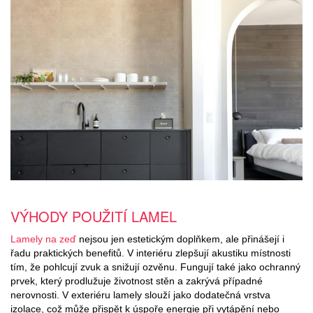
VÝHODY POUŽITÍ LAMEL
Lamely na zeď
nejsou jen estetickým doplňkem, ale přinášejí i
řadu praktických benefitů. V interiéru zlepšují akustiku místnosti
tím, že pohlcují zvuk a snižují ozvěnu. Fungují také jako ochranný
prvek, který prodlužuje životnost stěn a zakrývá případné
nerovnosti. V exteriéru lamely slouží jako dodatečná vrstva
izolace, což může přispět k úspoře energie při vytápění nebo