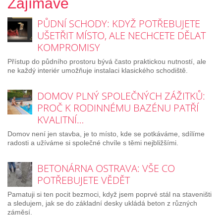
Zajímavé
PŮDNÍ SCHODY: KDYŽ POTŘEBUJETE
UŠETŘIT MÍSTO, ALE NECHCETE DĚLAT
KOMPROMISY
Přístup do půdního prostoru bývá často praktickou nutností, ale
ne každý interiér umožňuje instalaci klasického schodiště.
DOMOV PLNÝ SPOLEČNÝCH ZÁŽITKŮ:
PROČ K RODINNÉMU BAZÉNU PATŘÍ
KVALITNÍ…
Domov není jen stavba, je to místo, kde se potkáváme, sdílíme
radosti a užíváme si společné chvíle s těmi nejbližšími.
BETONÁRNA OSTRAVA: VŠE CO
POTŘEBUJETE VĚDĚT
Pamatuji si ten pocit bezmoci, když jsem poprvé stál na staveništi
a sledujem, jak se do základní desky ukládá beton z různých
záměsí.