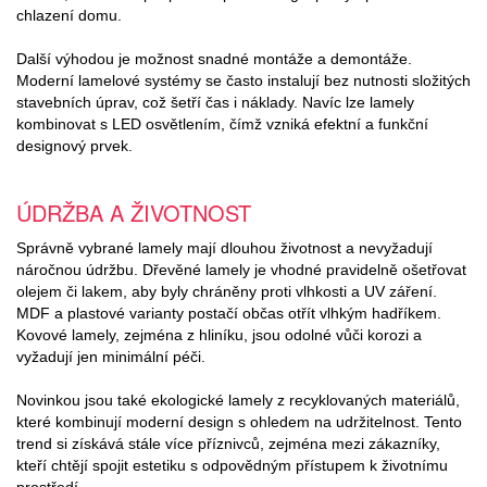
chlazení domu.
Další výhodou je možnost snadné montáže a demontáže.
Moderní lamelové systémy se často instalují bez nutnosti složitých
stavebních úprav, což šetří čas i náklady. Navíc lze lamely
kombinovat s LED osvětlením, čímž vzniká efektní a funkční
designový prvek.
ÚDRŽBA A ŽIVOTNOST
Správně vybrané lamely mají dlouhou životnost a nevyžadují
náročnou údržbu. Dřevěné lamely je vhodné pravidelně ošetřovat
olejem či lakem, aby byly chráněny proti vlhkosti a UV záření.
MDF a plastové varianty postačí občas otřít vlhkým hadříkem.
Kovové lamely, zejména z hliníku, jsou odolné vůči korozi a
vyžadují jen minimální péči.
Novinkou jsou také ekologické lamely z recyklovaných materiálů,
které kombinují moderní design s ohledem na udržitelnost. Tento
trend si získává stále více příznivců, zejména mezi zákazníky,
kteří chtějí spojit estetiku s odpovědným přístupem k životnímu