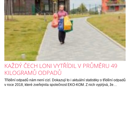
KAŽDÝ ČECH LONI VYTŘÍDIL V PRŮMĚRU 49
KILOGRAMŮ ODPADŮ
Třídění odpadů nám není cizí. Dokazují to i aktuální statistiky o třídění odpadů
v roce 2018, které zveřejnila společnost EKO-KOM. Z nich vyplývá, že…