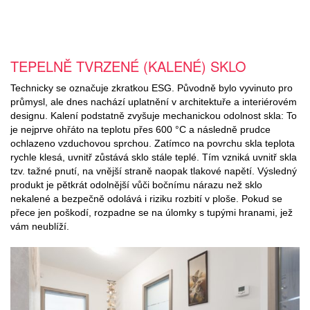
TEPELNĚ TVRZENÉ (KALENÉ) SKLO
Technicky se označuje zkratkou ESG. Původně bylo vyvinuto pro
průmysl, ale dnes nachází uplatnění v architektuře a interiérovém
designu. Kalení podstatně zvyšuje mechanickou odolnost skla: To
je nejprve ohřáto na teplotu přes 600 °C a následně prudce
ochlazeno vzduchovou sprchou. Zatímco na povrchu skla teplota
rychle klesá, uvnitř zůstává sklo stále teplé. Tím vzniká uvnitř skla
tzv. tažné pnutí, na vnější straně naopak tlakové napětí. Výsledný
produkt je pětkrát odolnější vůči bočnímu nárazu než sklo
nekalené a bezpečně odolává i riziku rozbití v ploše. Pokud se
přece jen poškodí, rozpadne se na úlomky s tupými hranami, jež
vám neublíží.