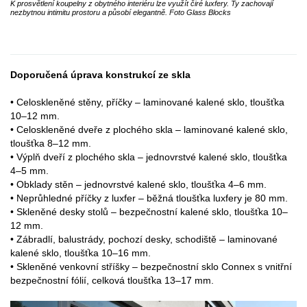
K prosvětlení koupelny z obytného interiéru lze využít čiré luxfery. Ty zachovají
nezbytnou intimitu prostoru a působí elegantně. Foto Glass Blocks
Doporučená úprava konstrukcí ze skla
• Celoskleněné stěny, příčky – laminované kalené sklo, tloušťka
10–12 mm.
• Celoskleněné dveře z plochého skla – laminované kalené sklo,
tloušťka 8–12 mm.
• Výplň dveří z plochého skla – jednovrstvé kalené sklo, tloušťka
4–5 mm.
• Obklady stěn – jednovrstvé kalené sklo, tloušťka 4–6 mm.
• Neprůhledné příčky z luxfer – běžná tloušťka luxfery je 80 mm.
• Skleněné desky stolů – bezpečnostní kalené sklo, tloušťka 10–
12 mm.
• Zábradlí, balustrády, pochozí desky, schodiště – laminované
kalené sklo, tloušťka 10–16 mm.
• Skleněné venkovní stříšky – bezpečnostní sklo Connex s vnitřní
bezpečnostní fólií, celková tloušťka 13–17 mm.