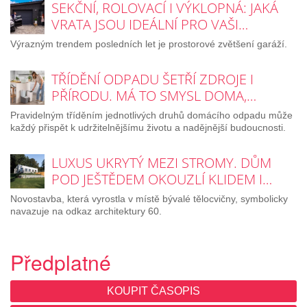
SEKČNÍ, ROLOVACÍ I VÝKLOPNÁ: JAKÁ
VRATA JSOU IDEÁLNÍ PRO VAŠI…
Výrazným trendem posledních let je prostorové zvětšení garáží.
TŘÍDĚNÍ ODPADU ŠETŘÍ ZDROJE I
PŘÍRODU. MÁ TO SMYSL DOMA,…
Pravidelným tříděním jednotlivých druhů domácího odpadu může
každý přispět k udržitelnějšímu životu a nadějnější budoucnosti.
LUXUS UKRYTÝ MEZI STROMY. DŮM
POD JEŠTĚDEM OKOUZLÍ KLIDEM I…
Novostavba, která vyrostla v místě bývalé tělocvičny, symbolicky
navazuje na odkaz architektury 60.
Předplatné
KOUPIT ČASOPIS