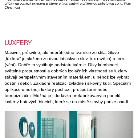
příčky na pomezí exteriéru a interiéru tvoří nadmíru příjemnou pobytovou zónu. Foto
Clearmont
LUXFERY
Masivní, průsvitné, ale neprůhledné tvárnice ze skla. Slovo
„luxfera“ je složeno ze dvou latinských slov: lux (světlo) a ferre
(vést). Dobře to vystihuje podstatu tvárnic. Díky kombinaci
světelné propustnosti a dobrých izolačních vlastností se luxfery
stávají perspektivním stavebním materiálem, u něhož lze vybrat
odstín i dekor. Základní realizaci zvládne i šikovný kutil. Speciální
aplikace umožňují luxfery pochozí, protipožární nebo
termoizolační. Možná je i dodávka prefabrikovaných panelů –
luxfer v hotových blocích, které se na místě stavby pouze osadí.