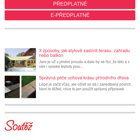
PŘEDPLATNÉ
E-PŘEDPLATNÉ
3 způsoby, jak stylově zastínit terasu, zahradu
nebo balkon
Jaro je už v plném proudu a dalo by se říci, že léto a s
ním i vysoké teploty jsou…
Správná péče uchová krásu přírodního dřeva
Lépe je začít včas, ale oživit se dá i zanedbaný povrch.
Není to těžké, chce to jen použít správný přípravek.