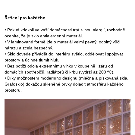
Řešení pro každého
• Pokud kdokoli ve vaší domácnosti trpí silnou alergií, rozhodně
oceníte, že je sklo antialergenní materiál.
• V laminované formě jde o materiál velmi pevný, odolný vůči
nárazu a zcela bezpečný.
• Sklo dovede přivádět do interiéru světlo, oddělovat i spojovat
prostory a účinně tlumit hluk.
• Bez potíží odolá extrémnímu vlhku v koupelně i žáru od
domácích spotřebičů, radiátorů či krbu (vydrží až 200 ºC).
• Díky možnostem moderního designu (mléčná a pískovaná skla,
Grafosklo) dokážou skleněné prvky doladit atmosféru každého
prostoru.