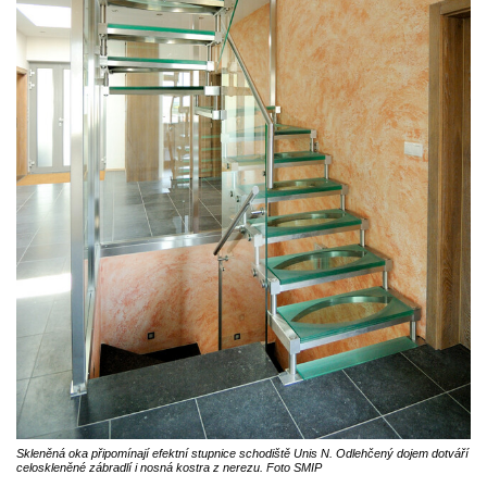
Skleněná oka připomínají efektní stupnice schodiště Unis N. Odlehčený dojem dotváří
celoskleněné zábradlí i nosná kostra z nerezu. Foto SMIP