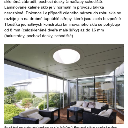
skleněná zábradlí, pochozí desky či nášlapy schodiště.
Laminované kalené sklo je v normálním provozu takřka
nerozbitné. Dokonce i v případě cíleného nárazu do rohu skla se
rozbije jen na drobné tupoúhlé střepy, které jsou zcela bezpečné.
Tloušťka jednotlivých konstrukcí laminovaného skla se pohybuje
od 8 mm (celoskleněné dveře malé šířky) až do 16 mm
(balustrády, pochozí desky, schodiště).
Prosklená veranda není prvkem ze starých časů! Posuvné stěny a celoskleněné