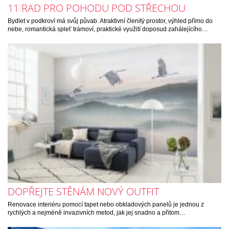
11 RAD PRO POHODU POD STŘECHOU
Bydlet v podkroví má svůj půvab. Atraktivní členitý prostor, výhled přímo do
nebe, romantická spleť trámoví, praktické využití doposud zahálejícího…
DOPŘEJTE STĚNÁM NOVÝ OUTFIT
Renovace interiéru pomocí tapet nebo obkladových panelů je jednou z
rychlých a nejméně invazivních metod, jak jej snadno a přitom…