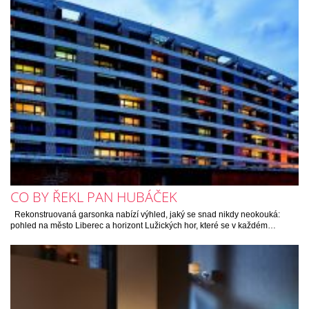
CO BY ŘEKL PAN HUBÁČEK
Rekonstruovaná garsonka nabízí výhled, jaký se snad nikdy neokouká:
pohled na město Liberec a horizont Lužických hor, které se v každém…