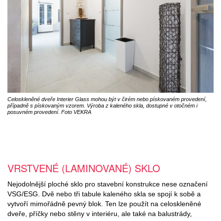
Celoskleněné dveře Interier Glass mohou být v čirém nebo pískovaném provedení,
případně s pískovaným vzorem. Výroba z kaleného skla, dostupné v otočném i
posuvném provedení. Foto VEKRA
VRSTVENÉ (LAMINOVANÉ) SKLO
Nejodolnější ploché sklo pro stavební konstrukce nese označení
VSG/ESG. Dvě nebo tři tabule kaleného skla se spojí k sobě a
vytvoří mimořádně pevný blok. Ten lze použít na celoskleněné
dveře, příčky nebo stěny v interiéru, ale také na balustrády,