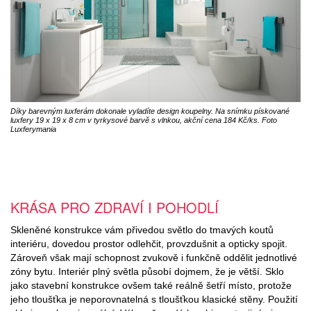
Díky barevným luxferám dokonale vyladíte design koupelny. Na snímku pískované
luxfery 19 x 19 x 8 cm v tyrkysové barvě s vlnkou, akční cena 184 Kč/ks. Foto
Luxferymania
KRÁSA PRO ZDRAVÍ I POHODLÍ
Skleněné konstrukce vám přivedou světlo do tmavých koutů
interiéru, dovedou prostor odlehčit, provzdušnit a opticky spojit.
Zároveň však mají schopnost zvukově i funkčně oddělit jednotlivé
zóny bytu. Interiér plný světla působí dojmem, že je větší. Sklo
jako stavební konstrukce ovšem také reálně šetří místo, protože
jeho tloušťka je neporovnatelná s tloušťkou klasické stěny. Použití