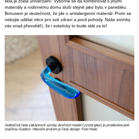
skla je zcela univerzální: Výborně se dá kombinovat s jinými
materiály a rodinnému domu sluší stejně jako bytu v paneláku.
Bonusem je skutečnost, že jde o antialergenní materiál. Proto se
nebojte udělat něco pro své zdraví a pocit pohody. Naše snímky
vás snad přesvědčí, že i esteticky to bude stát za to!
Jedinečná řada zakázkové výroby dveřních madel Crystal glass je prodávána pod
značkou Guidero. Hlavním prvkem je čistý design. Foto Holar