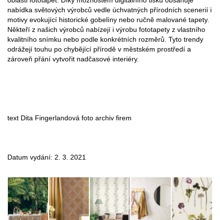
oblasti fototapet. Díky možnostem digitálního tisku obsahuje
nabídka světových výrobců vedle úchvatných přírodních scenerií i
motivy evokující historické gobelíny nebo ručně malované tapety.
Někteří z našich výrobců nabízejí i výrobu fototapety z vlastního
kvalitního snímku nebo podle konkrétních rozměrů. Tyto trendy
odrážejí touhu po chybějící přírodě v městském prostředí a
zároveň přání vytvořit nadčasové interiéry.
text Dita Fingerlandová foto archiv firem
Datum vydání: 2. 3. 2021