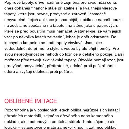
Papírové tapety, dříve rozšířené zejména pro svou nižší cenu,
dnes dohánějí finančně stále přijatelnější a kvalitnější vliesové
tapety, které jsou pevné, prodyšné a zároveň i částečně
omyvatelné. Jejich aplikace je snadnější, lepidlo se nanáší pouze
na zeď, a ne současně na tapetu i na stěnu jako u papírových,
které se před použitím musí namáčet. A staneli-se, že vám jejich
vzor po několika letech zevšední, lehce je opět odstraníte. Do
kuchyní a koupelen se hodí tapety vinylové. Jsou sice
voděodolné, do přímého styku s vodou by ale přijít neměly. Pro
svou neprodyšnost se nehodí do ložnice a dětského pokoje. Další
možnost představují sklovláknité tapety. Obvykle nemají vzor, jsou
prodyšné, omyvatelné, přetíratelné, odolné proti poškrábání i
oděru a zvyšují odolnost proti požáru.
OBLÍBENÉ IMITACE
Pozoruhodná je v posledních letech obliba nejrůznějších imitací
přírodních materiálů, zejména dřevěného nebo kamenného
obkladu, ale i betonových omítek a stěrek. Tento zájem je ale
logický – vytapetováno máte za několik hodin, zatímco obklad