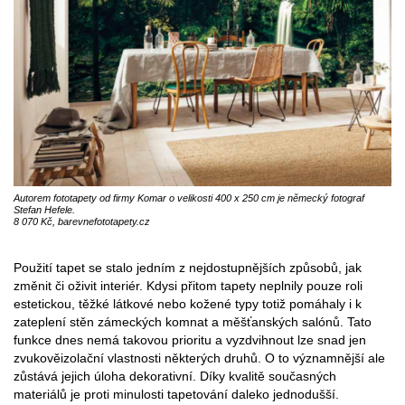
Autorem fototapety od firmy Komar o velikosti 400 x 250 cm je německý fotograf
Stefan Hefele.
8 070 Kč, barevnefototapety.cz
Použití tapet se stalo jedním z nejdostupnějších způsobů, jak
změnit či oživit interiér. Kdysi přitom tapety neplnily pouze roli
estetickou, těžké látkové nebo kožené typy totiž pomáhaly i k
zateplení stěn zámeckých komnat a měšťanských salónů. Tato
funkce dnes nemá takovou prioritu a vyzdvihnout lze snad jen
zvukověizolační vlastnosti některých druhů. O to významnější ale
zůstává jejich úloha dekorativní. Díky kvalitě současných
materiálů je proti minulosti tapetování daleko jednodušší.