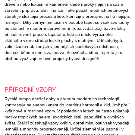
dřevem nebo luxusním kamenem klade nároky nejen na čas a
stavební přípravu, ale i finance. Také použití módních betonových
stěrek je složitější proces a lidé, kteří žijí v pronájmu, si ho nejspíš
rozmyslí. Díky věrným imitacím v podobě tapet se však své touhy
po stěnách v moderní úpravě není třeba vzdát. Zajímavé efekty
přináší rovněž práce s tapetami, kde se místo výrazného
tištěného vzoru střídají lesklé plochy s matnými. U těchto typů,
velmi často nabízených v jemnějších pastelových odstínech,
dochází během dne k zajímavé hře světel a stínů, a proto je s
oblibou využívají pro své projekty bytoví designéři.
PŘÍRODNÍ VZORY
Rychlé tempo dnešní doby a přemíra moderních technologií
kontrastuje se snahou vnést do interiéru harmonii a klid, jimž přejí
květinové a rostlinné vzory. V posledních letech se často uplatňují
motivy tropických palem, exotických listů, papoušků a divokých
zvířat. Stálicí zůstávají vzory květin, oproti minulosti však vypadají
jemněji a mnohdy propracovaněji. Určité zjemnění je patrné i v