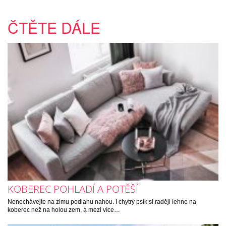
ČTĚTE DÁLE
KOBEREC POHLADÍ A POTĚŠÍ
Nenechávejte na zimu podlahu nahou. I chytrý psík si raději lehne na
koberec než na holou zem, a mezi více…