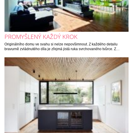
PROMYŠLENÝ KAŽDÝ KROK
Originálního domu ve svahu si nelze nepovšimnout. Z každého detailu
bravurně zvládnutého díla je zřejmá jistá ruka svrchovaného tvůrce. Z…