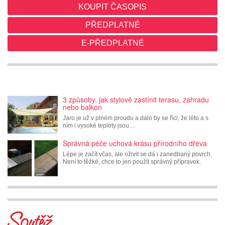
KOUPIT ČASOPIS
PŘEDPLATNÉ
E-PŘEDPLATNÉ
3 způsoby, jak stylově zastínit terasu, zahradu
nebo balkon
Jaro je už v plném proudu a dalo by se říci, že léto a s
ním i vysoké teploty jsou…
Správná péče uchová krásu přírodního dřeva
Lépe je začít včas, ale oživit se dá i zanedbaný povrch.
Není to těžké, chce to jen použít správný přípravek.