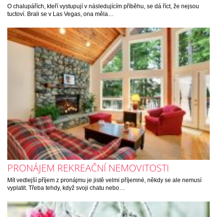
O chalupářích, kteří vystupují v následujícím příběhu, se dá říct, že nejsou
tuctoví. Brali se v Las Vegas, ona měla…
PRONÁJEM REKREAČNÍ NEMOVITOSTI
Mít vedlejší příjem z pronájmu je jistě velmi příjemné, někdy se ale nemusí
vyplatit. Třeba tehdy, když svoji chatu nebo…