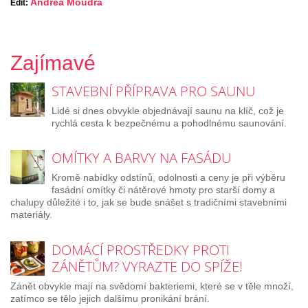
Andrea Moudrá
Edit:
Zajímavé
STAVEBNÍ PŘÍPRAVA PRO SAUNU
Lidé si dnes obvykle objednávají saunu na klíč, což je
rychlá cesta k bezpečnému a pohodlnému saunování.
OMÍTKY A BARVY NA FASÁDU
Kromě nabídky odstínů, odolnosti a ceny je při výběru
fasádní omítky či nátěrové hmoty pro starší domy a
chalupy důležité i to, jak se bude snášet s tradičními stavebními
materiály.
DOMÁCÍ PROSTŘEDKY PROTI
ZÁNĚTŮM? VYRAZTE DO SPÍŽE!
Zánět obvykle mají na svědomí bakteriemi, které se v těle množí,
zatímco se tělo jejich dalšímu pronikání brání.