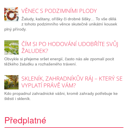
VĚNEC S PODZIMNÍMI PLODY
Žaludy, kaštany, oříšky či drobné šišky… To vše dělá
z tohoto podzimního věnce skutečně unikátní kousek
plný přírody.
ČÍM SI PO HODOVÁNÍ UDOBŘÍTE SVŮJ
ŽALUDEK?
Obvykle si přejeme sršet energií, často nás ale zpomalí pocit
těžkého žaludku a rozhašeného trávení.
SKLENÍK, ZAHRADNÍKŮV RÁJ – KTERÝ SE
VYPLATÍ PRÁVĚ VÁM?
Kdo propadnul zahradnické vášni, kromě zahrady potřebuje ke
štěstí i skleník.
Předplatné