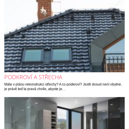
PODKROVÍ A STŘECHA
Máte v plánu rekonstrukci střechy? A co podkroví? Jestli dosud není obytné,
je právě teď ta pravá chvíle, abyste je…