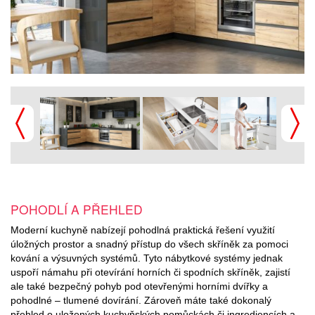
POHODLÍ A PŘEHLED
Moderní kuchyně nabízejí pohodlná praktická řešení využití
úložných prostor a snadný přístup do všech skříněk za pomoci
kování a výsuvných systémů. Tyto nábytkové systémy jednak
uspoří námahu při otevírání horních či spodních skříněk, zajistí
ale také bezpečný pohyb pod otevřenými horními dvířky a
pohodlné – tlumené dovírání. Zároveň máte také dokonalý
přehled o uložených kuchyňských pomůckách či ingrediencích a