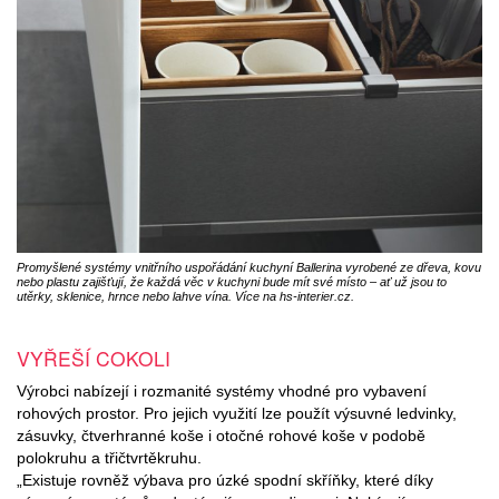
Promyšlené systémy vnitřního uspořádání kuchyní Ballerina vyrobené ze dřeva, kovu
nebo plastu zajišťují, že každá věc v kuchyni bude mít své místo – ať už jsou to
utěrky, sklenice, hrnce nebo lahve vína. Více na hs-interier.cz.
VYŘEŠÍ COKOLI
Výrobci nabízejí i rozmanité systémy vhodné pro vybavení
rohových prostor. Pro jejich využití lze použít výsuvné ledvinky,
zásuvky, čtverhranné koše i otočné rohové koše v podobě
polokruhu a třičtvrtěkruhu.
„Existuje rovněž výbava pro úzké spodní skříňky, které díky