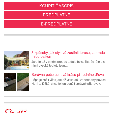
KOUPIT ČASOPIS
PŘEDPLATNÉ
E-PŘEDPLATNÉ
3 způsoby, jak stylově zastínit terasu, zahradu
nebo balkon
Jaro je už v plném proudu a dalo by se říci, že léto a s
ním i vysoké teploty jsou…
Správná péče uchová krásu přírodního dřeva
Lépe je začít včas, ale oživit se dá i zanedbaný povrch.
Není to těžké, chce to jen použít správný přípravek.