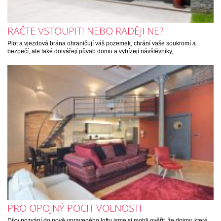
RAČTE VSTOUPIT! NEBO RADĚJI NE?
Plot a vjezdová brána ohraničují váš pozemek, chrání vaše soukromí a
bezpečí, ale také dotvářejí půvab domu a vybízejí návštěvníky,…
PRO OPOJNÝ POCIT VOLNOSTI
Díky pozvání do nově upraveného loftu jsme si mohli ověřit, že dojmy, které