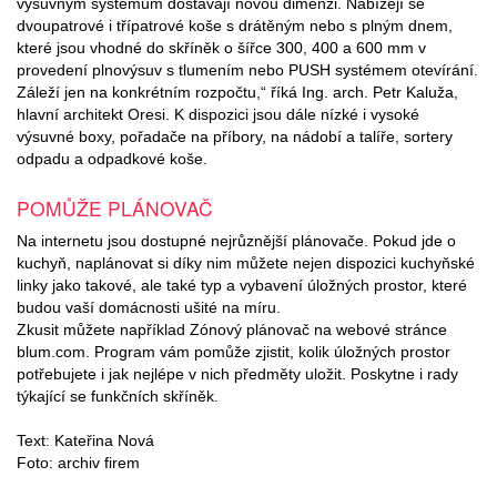
výsuvným systémům dostávají novou dimenzi. Nabízejí se
dvoupatrové i třípatrové koše s drátěným nebo s plným dnem,
které jsou vhodné do skříněk o šířce 300, 400 a 600 mm v
provedení plnovýsuv s tlumením nebo PUSH systémem otevírání.
Záleží jen na konkrétním rozpočtu,“ říká Ing. arch. Petr Kaluža,
hlavní architekt Oresi. K dispozici jsou dále nízké i vysoké
výsuvné boxy, pořadače na příbory, na nádobí a talíře, sortery
odpadu a odpadkové koše.
POMŮŽE PLÁNOVAČ
Na internetu jsou dostupné nejrůznější plánovače. Pokud jde o
kuchyň, naplánovat si díky nim můžete nejen dispozici kuchyňské
linky jako takové, ale také typ a vybavení úložných prostor, které
budou vaší domácnosti ušité na míru.
Zkusit můžete například Zónový plánovač na webové stránce
blum.com. Program vám pomůže zjistit, kolik úložných prostor
potřebujete i jak nejlépe v nich předměty uložit. Poskytne i rady
týkající se funkčních skříněk.
Text: Kateřina Nová
Foto: archiv firem