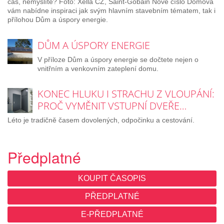
čas, nemyslíte? Foto: Xella CZ, Saint-Gobain Nové číslo Domova
vám nabídne inspiraci jak svým hlavním stavebním tématem, tak i
přílohou Dům a úspory energie.
DŮM A ÚSPORY ENERGIE
V příloze Dům a úspory energie se dočtete nejen o
vnitřním a venkovním zateplení domu.
KONEC HLUKU I STRACHU Z VLOUPÁNÍ:
PROČ VYMĚNIT VSTUPNÍ DVEŘE…
Léto je tradičně časem dovolených, odpočinku a cestování.
Předplatné
KOUPIT ČASOPIS
PŘEDPLATNÉ
E-PŘEDPLATNÉ