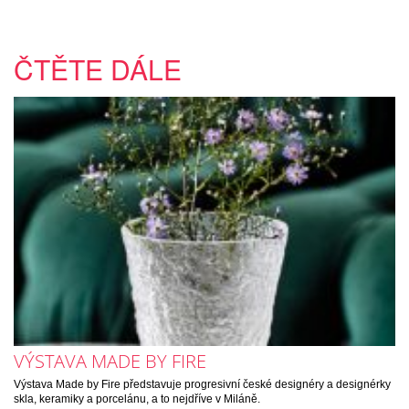
ČTĚTE DÁLE
VÝSTAVA MADE BY FIRE
Výstava Made by Fire představuje progresivní české designéry a designérky
skla, keramiky a porcelánu, a to nejdříve v Miláně.