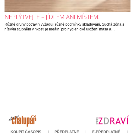
NEPLÝTVEJTE – JÍDLEM ANI MÍSTEM!
Různé druhy potravin vyžadují různé podmínky skladování. Suchá zóna s
nízkým stupněm vlhkosti je ideální pro hygienické uložení masa a…
KOUPIT ČASOPIS
PŘEDPLATNÉ
E-PŘEDPLATNÉ