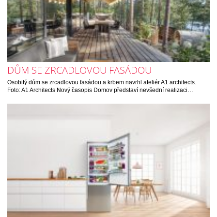
DŮM SE ZRCADLOVOU FASÁDOU
Osobitý dům se zrcadlovou fasádou a krbem navrhl ateliér A1 architects.
Foto: A1 Architects Nový časopis Domov představí nevšední realizaci…