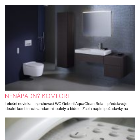
NENÁPADNÝ KOMFORT
Letošní novinka – sprchovací WC Geberit AquaClean Sela – představuje
ideální kombinaci standardní toalety a bidetu. Zcela naplní požadavky na…