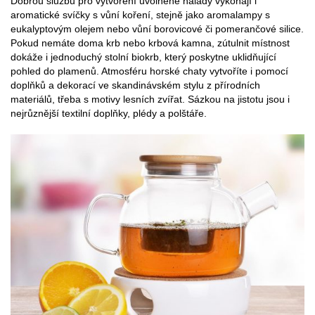
Dobrou službu pro vytvoření uvolněné nálady vykonají i
aromatické svíčky s vůní koření, stejně jako aromalampy s
eukalyptovým olejem nebo vůní borovicové či pomerančové silice.
Pokud nemáte doma krb nebo krbová kamna, zútulnit místnost
dokáže i jednoduchý stolní biokrb, který poskytne uklidňující
pohled do plamenů. Atmosféru horské chaty vytvoříte i pomocí
doplňků a dekorací ve skandinávském stylu z přírodních
materiálů, třeba s motivy lesních zvířat. Sázkou na jistotu jsou i
nejrůznější textilní doplňky, plédy a polštáře.