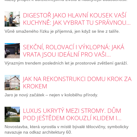
DIGESTOŘ JAKO HLAVNÍ KOUSEK VAŠÍ
KUCHYNĚ: JAK VYBRAT TU SPRÁVNOU…
Vůně smaženého řízku je příjemná, jen když se line z talíře.
SEKČNÍ, ROLOVACÍ I VÝKLOPNÁ: JAKÁ
VRATA JSOU IDEÁLNÍ PRO VAŠI…
Výrazným trendem posledních let je prostorové zvětšení garáží.
JAK NA REKONSTRUKCI DOMU KROK ZA
KROKEM
Jaro je nový začátek – nejen v koloběhu přírody.
LUXUS UKRYTÝ MEZI STROMY. DŮM
POD JEŠTĚDEM OKOUZLÍ KLIDEM I…
Novostavba, která vyrostla v místě bývalé tělocvičny, symbolicky
navazuje na odkaz architektury 60.