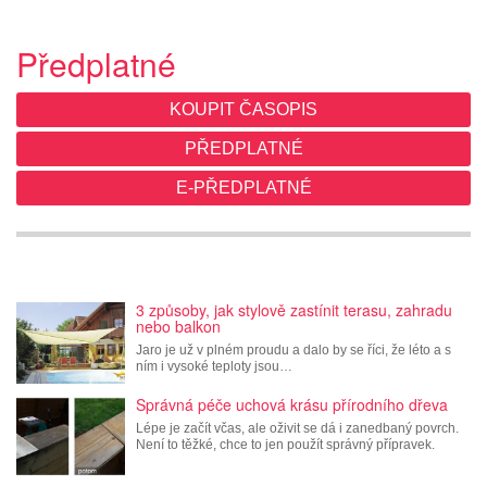
Předplatné
KOUPIT ČASOPIS
PŘEDPLATNÉ
E-PŘEDPLATNÉ
3 způsoby, jak stylově zastínit terasu, zahradu
nebo balkon
Jaro je už v plném proudu a dalo by se říci, že léto a s
ním i vysoké teploty jsou…
Správná péče uchová krásu přírodního dřeva
Lépe je začít včas, ale oživit se dá i zanedbaný povrch.
Není to těžké, chce to jen použít správný přípravek.