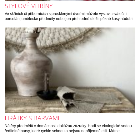
STYLOVÉ VITRÍNY
Ve skříních či příbornících s prosklenými dveřmi můžete vystavit sváteční
porcelán, umělecké předměty nebo jen přehledně uložit pěkné kusy nádobí.
HRÁTKY S BARVAMI
Nátěry předmětů v domácnosti dokážou zázraky. Hodí se ekologické vodou
ředitelné barvy, které rychle schnou a nejsou nepříjemně cítit. Máme…