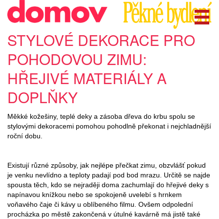
STYLOVÉ DEKORACE PRO
POHODOVOU ZIMU:
HŘEJIVÉ MATERIÁLY A
DOPLŇKY
Měkké kožešiny, teplé deky a zásoba dřeva do krbu spolu se
stylovými dekoracemi pomohou pohodlně překonat i nejchladnější
roční dobu.
Existují různé způsoby, jak nejlépe přečkat zimu, obzvlášť pokud
je venku nevlídno a teploty padají pod bod mrazu. Určitě se najde
spousta těch, kdo se nejraději doma zachumlají do hřejivé deky s
napínavou knížkou nebo se spokojeně uvelebí s hrnkem
voňavého čaje či kávy u oblíbeného filmu. Ovšem odpolední
procházka po městě zakončená v útulné kavárně má jistě také