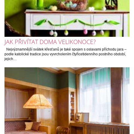
JAK PŘIVÍTAT DOMA VELIKONOCE?
Nejvýznamnější svátek křesťanů je také spojen s oslavami příchodu jara –
podle katolické tradice jsou vyvrcholením čtyřicetidenního postního období,
jejich…