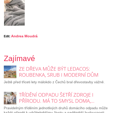
Andrea Moudrá
Edit:
Zajímavé
ZE DŘEVA MŮŽE BÝT LEDACOS:
ROUBENKA, SRUB I MODERNÍ DŮM
Ještě před třiceti lety málokdo z Čechů bral dřevostavby vážně.
TŘÍDĚNÍ ODPADU ŠETŘÍ ZDROJE I
PŘÍRODU. MÁ TO SMYSL DOMA,…
Pravidelným tříděním jednotlivých druhů domácího odpadu může
každý přispět k udržitelnějšímu životu a nadějnější budoucnosti.