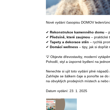
Nové vydání časopisu DOMOV leden/únor 2
✔
Rekonstrukce kamenného domu
– p
✔
Předsíně, které zaujmou
– praktické 
✔
Tapety a dekorace stěn
– rychlá prom
✔
Domácí wellness
– tipy, jak si dopřát 
💡 Objevte dřevostavby, moderní vytápění,
Pohodlí, styl a úsporné bydlení na jedno
Nenechte si ujít toto vydání plné nápadů 
Zahřejte se šálkem čaje a ponořte se do
na obvyklých prodejních místech a neb
Datum vydání: 23. 1. 2025