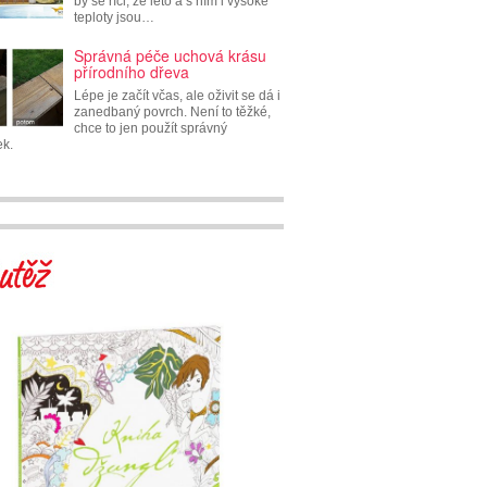
by se říci, že léto a s ním i vysoké
teploty jsou…
Správná péče uchová krásu
přírodního dřeva
Lépe je začít včas, ale oživit se dá i
zanedbaný povrch. Není to těžké,
chce to jen použít správný
ek.