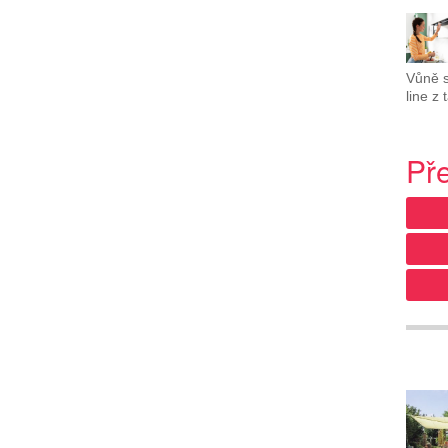
Vůně s
line z t
Př