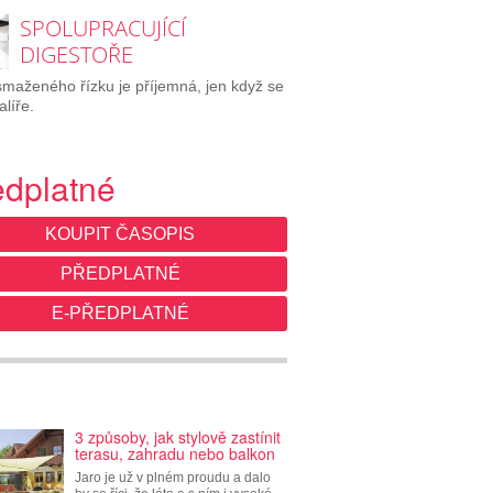
SPOLUPRACUJÍCÍ
DIGESTOŘE
maženého řízku je příjemná, jen když se
alíře.
edplatné
KOUPIT ČASOPIS
PŘEDPLATNÉ
E-PŘEDPLATNÉ
3 způsoby, jak stylově zastínit
terasu, zahradu nebo balkon
Jaro je už v plném proudu a dalo