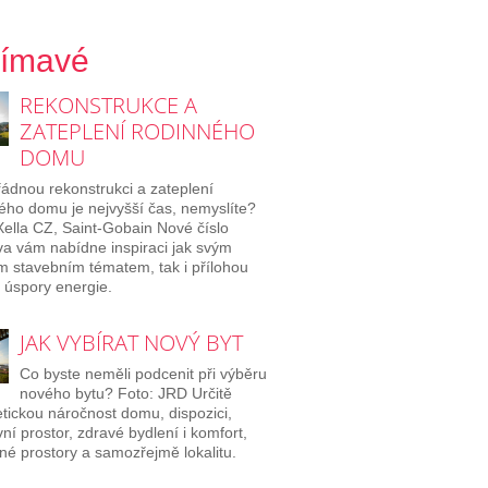
jímavé
REKONSTRUKCE A
ZATEPLENÍ RODINNÉHO
DOMU
ádnou rekonstrukci a zateplení
ého domu je nejvyšší čas, nemyslíte?
Xella CZ, Saint-Gobain Nové číslo
 vám nabídne inspiraci jak svým
m stavebním tématem, tak i přílohou
úspory energie.
JAK VYBÍRAT NOVÝ BYT
Co byste neměli podcenit při výběru
nového bytu? Foto: JRD Určitě
tickou náročnost domu, dispozici,
ní prostor, zdravé bydlení i komfort,
né prostory a samozřejmě lokalitu.