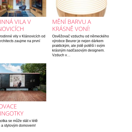
NNÁ VILA V
MĚNÍ BARVU A
NOVICÍCH
KRÁSNĚ VONÍ!
 rodinné vily v Klánovicích od
Osvěžovač vzduchu od německého
chitects zaujme na první
výrobce Beurer je nejen dárkem
praktickým, ale jistě potěší i svým
krásným nadčasovým designem.
Vzduch v…
OVACE
INGOTKY
gotka se může stát v létě
m a stylovým domovem!