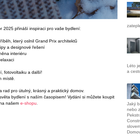
zatepl
025 přináší inspiraci pro vaše bydlení:
říběh, který oslnil Grand Prix architektů
tipy a designové řešení
ěna interiéru
relaxaci
Léto j
a cest
 fotovoltaiku a další!
m místě.
a rad pro útulný, krásný a praktický domov.
 světa bydlení s naším časopisem! Vydání si můžete koupit
o na našem
e-shopu
.
Jaký b
nebo z
Pekstr
Constr
slovem
Domov