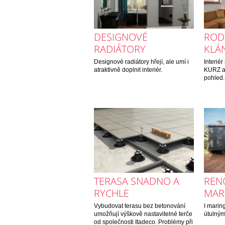
DESIGNOVÉ
RODI
RADIÁTORY
KLÁ
Designové radiátory hřejí, ale umí i
Interiér
atraktivně doplnit interiér.
KURZ ar
pohled.
TERASA SNADNO A
REN
RYCHLE
MAR
Vybudovat terasu bez betonování
I marin
umožňují výškově nastavitelné terče
útulný
od společnosti Itadeco. Problémy při