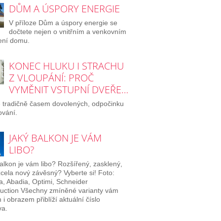
DŮM A ÚSPORY ENERGIE
V příloze Dům a úspory energie se
dočtete nejen o vnitřním a venkovním
ení domu.
KONEC HLUKU I STRACHU
Z VLOUPÁNÍ: PROČ
VYMĚNIT VSTUPNÍ DVEŘE…
e tradičně časem dovolených, odpočinku
ování.
JAKÝ BALKON JE VÁM
LIBO?
alkon je vám libo? Rozšířený, zasklený,
cela nový závěsný? Vyberte si! Foto:
a, Abadia, Optimi, Schneider
uction Všechny zmíněné varianty vám
 i obrazem přiblíží aktuální číslo
a.