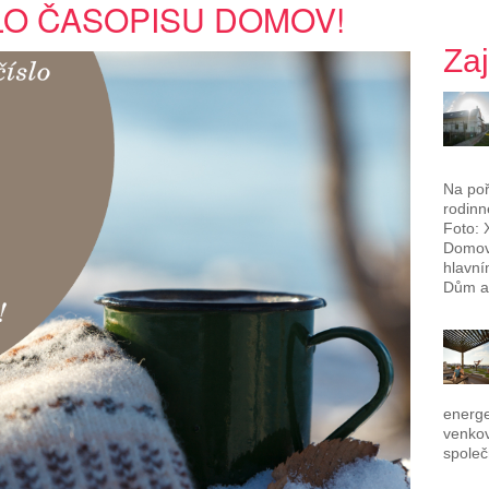
LO ČASOPISU DOMOV!
Za
Na poř
rodinn
Foto: 
Domova
hlavní
Dům a 
energe
venkov
společ